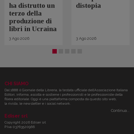
ha distrutto un
distopia
terzo della
produzione di
libri in Ucraina
3
Ago
2026
3
Ago
2026
CHI SIAMO
Dal 1888 il Giornale della Libreria, la testata ufficiale dell’Associazione Italiana
Editori, informa, ascolta e sostiene i professionisti e le professioniste della
filiera editoriale. Oggi è una piattaforma composta da questo sito web,
la rivista, le newsletter e i social network.
Continua...
Ediser srl
Copyright 2026 Ediser srl
P.Iva 03763520966