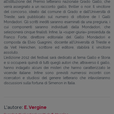
all’istituzione del Premio letterario nazionale Grado Giallo, che
verrà assegnato a un racconto giallo, thriller o noir. Il vincitore
del concorso, ideato dal comune di Grado e dall’Università di
Trieste, sarà pubblicato sul numero di ottobre de I Gialli
Mondadori. Gli scritti inediti saranno esaminati da una pregiuria, i
cui componenti saranno individuati dalla Mondadori, che
selezionerà cinque finalisti. Infine, la «super-giuria» presieduta da
Franco Forte, direttore editoriale del Giallo Mondadori e
composta da Elvio Guagnini, docente all’Università di Trieste e
da Veit Heinichen, scrittore ed editore, stabilirà il vincitore
assoluto.
L’edizione 2012 del festival sarà dedicato al tema Giallo e Storia
e si occuperà quindi di tutti quegli autori che, attraverso il giallo,
hanno indagato alcuni dei misteri che hanno caratterizzato le
vicende italiane. Infine sono previsti numerosi incontri con
ricercatori e studiosi del genere letterario che intavoleranno
discussioni sulla fortuna di Simenon in Italia.
L'autore:
E. Vergine