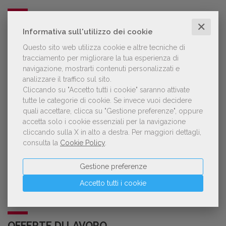
POLTRONE
✕
Informativa sull'utilizzo dei cookie
Questo sito web utilizza cookie e altre tecniche di
Laura Ballestra confermata presidente
tracciamento per migliorare la tua esperienza di
dell’Associazione Italiana Biblioteche
navigazione, mostrarti contenuti personalizzati e
analizzare il traffico sul sito.
Cliccando su "Accetto tutti i cookie" saranno attivate
tutte le categorie di cookie.
Se invece vuoi decidere
quali accettare, clicca su "Gestione preferenze", oppure
accetta solo i cookie essenziali per la navigazione
GDL TV
cliccando sulla X in alto a destra.
Per maggiori dettagli,
consulta la
Cookie Policy
.
Lorenzo Armando (gruppo Piccoli editori
AIE): «Lavoriamo per tutelare chi, anche
Gestione preferenze
su piccola scala, opera con un vero
approccio d'impresa»
Accetto tutti i cookie
OFFERTE DI LAVORO