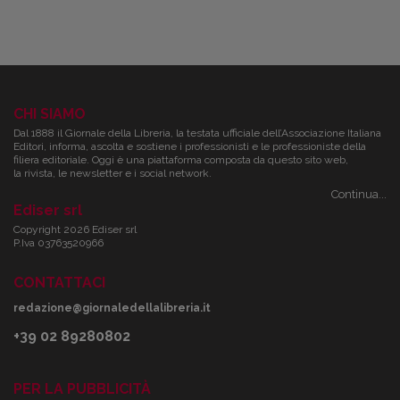
CHI SIAMO
Dal 1888 il Giornale della Libreria, la testata ufficiale dell’Associazione Italiana
Editori, informa, ascolta e sostiene i professionisti e le professioniste della
filiera editoriale. Oggi è una piattaforma composta da questo sito web,
la rivista, le newsletter e i social network.
Continua...
Ediser srl
Copyright 2026 Ediser srl
P.Iva 03763520966
CONTATTACI
redazione@giornaledellalibreria.it
+39 02 89280802
PER LA PUBBLICITÀ