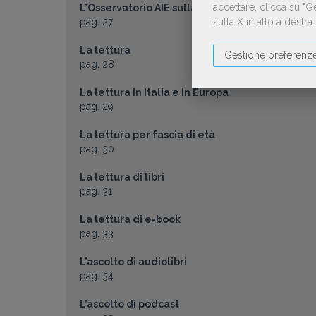
accettare, clicca su "
L’Osservatorio AIE sulla lettura
pag. 27
sulla X in alto a destra
La lettura
Gestione preferenz
pag. 28
La lettura in Italia e in Europa
pag. 29
La lettura per fascia di età
pag. 30
La lettura di libri
pag. 31
La lettura di e-book
pag. 33
L’ascolto di audiolibri
pag. 34
L’ascolto di podcast