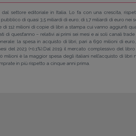
l settore editoriale in Italia. Lo fa con una crescita, rispet
bblico di quasi 3,5 miliardi di euro; di 1,7 miliardi di euro nei s
e di 112 milioni di copie di libri a stampa cui vanno aggiunti qu
 di quest’anno – relativi ai primi sei mesi e ai soli canali trade
rale: la spesa in acquisto di libri, pari a 690 milioni di euro,
si del 2023 (+0,1%).Dal 2019 il mercato complessivo del libro 
00 milioni è la maggior spesa degli italiani nell’acquisto di libri 
omprate in più rispetto a cinque anni prima.