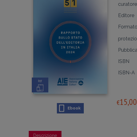
curatore
Editore
Format
protezi
Pubblic
ISBN
ISBN-A
Pdf
15,00
€
Ebook
Descrizione