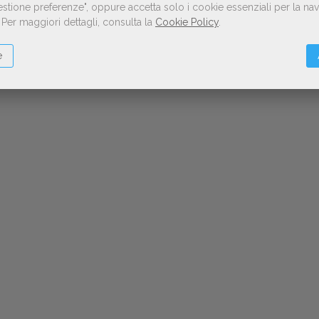
Gestione preferenze", oppure accetta solo i cookie essenziali per la n
.
Per maggiori dettagli, consulta la
Cookie Policy
.
e