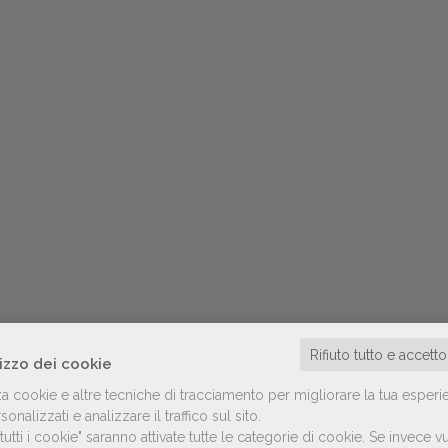
Rifiuto tutto e accett
lizzo dei cookie
za cookie e altre tecniche di tracciamento per migliorare la tua esperi
onalizzati e analizzare il traffico sul sito.
utti i cookie" saranno attivate tutte le categorie di cookie.
Se invece vu