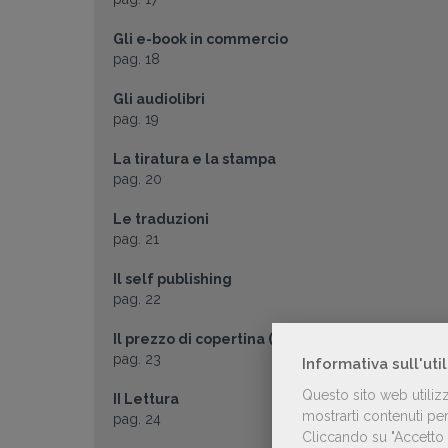
Gli e-book in commercio
pag. 18
Gli audiolibri
pag. 19
La tiratura e la stampa
pag. 20
Le traduzioni
pag. 21
Il self publishing
pag. 22
Il prezzo di copertina (alla produzione)
pag. 23
Informativa sull'uti
Questo sito web utiliz
II Lettura
mostrarti contenuti pers
pag. 24
Cliccando su "Accetto t