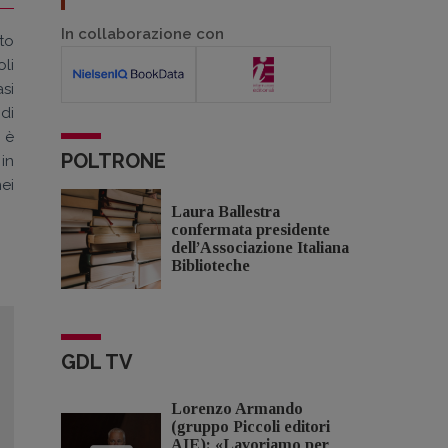
In collaborazione con
to
oli
asi
 di
 è
POLTRONE
in
nei
Laura Ballestra
confermata presidente
dell’Associazione Italiana
Biblioteche
GDL TV
Lorenzo Armando
(gruppo Piccoli editori
AIE): «Lavoriamo per