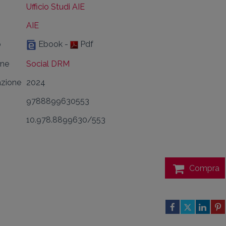
Ufficio Studi AIE
AIE
o
Ebook -
Pdf
one
Social DRM
azione
2024
9788899630553
10.978.8899630/553
Compra