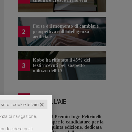
cinema e cresce in libreria
Forse è il momento di cambiare
2
prospettiva sull’intelligenza
artificiale
Kobo ha rifiutato il 45% dei
3
testi ricevuti per sospetto
utilizzo dell’IA
NOTIZIE DALL'AIE
✕
o solo i cookie tecnici
enza di navigazione,
Il Premio Inge Feltrinelli
apre le candidature per la
quinta edizione, dedicata
oi decidere quali