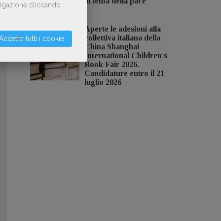
al tema della pace
avigazione cliccando
Aperte le adesioni alla
collettiva italiana della
Accetto tutti i cookie
China Shanghai
International Children's
Book Fair 2026.
Candidature entro il 21
luglio 2026