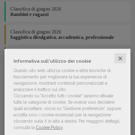
Classifica di giugno 2026
Bambini e ragazzi
Classifica di giugno 2026
Saggistica divulgativa, accademica, professionale
Classifica di giugno 2026
✕
Manualistica
Informativa sull'utilizzo dei cookie
Questo sito web utilizza cookie e altre tecniche di
In collaborazione con
tracciamento per migliorare la tua esperienza di
navigazione, mostrarti contenuti personalizzati e
analizzare il traffico sul sito.
Cliccando su "Accetto tutti i cookie" saranno attivate
tutte le categorie di cookie.
Se invece vuoi decidere
quali accettare, clicca su "Gestione preferenze", oppure
POLTRONE
accetta solo i cookie essenziali per la navigazione
cliccando sulla X in alto a destra.
Per maggiori dettagli,
consulta la
Cookie Policy
.
Laura Ballestra confermata presidente