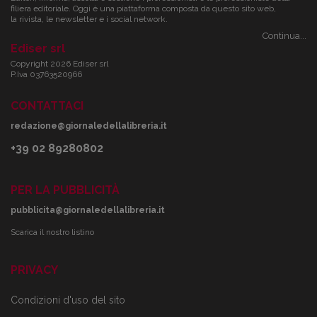
filiera editoriale. Oggi è una piattaforma composta da questo sito web,
la rivista, le newsletter e i social network.
Continua...
Ediser srl
Copyright 2026 Ediser srl
P.Iva 03763520966
CONTATTACI
redazione@giornaledellalibreria.it
+39 02 89280802
PER LA PUBBLICITÀ
pubblicita@giornaledellalibreria.it
Scarica il nostro listino
PRIVACY
Condizioni d'uso del sito