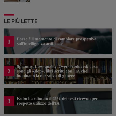
LE PIÙ LETTE
Forse è il momento di cambiare prospettiva
1
sull’intelligenza artificiale
Spammy, Low-quality, Over-Produced: cosa
2
sono gli «slop», libri scritti con l'IA che
inquinano la narrativa di genere
Kobo ha rifiutato il 45% dei testi ricevuti per
3
sospetto utilizzo dell’IA