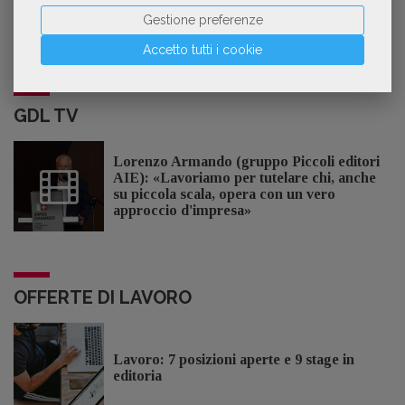
dell’Associazione Italiana Biblioteche
Gestione preferenze
Accetto tutti i cookie
GDL TV
Lorenzo Armando (gruppo Piccoli editori
AIE): «Lavoriamo per tutelare chi, anche
su piccola scala, opera con un vero
approccio d'impresa»
OFFERTE DI LAVORO
Lavoro: 7 posizioni aperte e 9 stage in
editoria