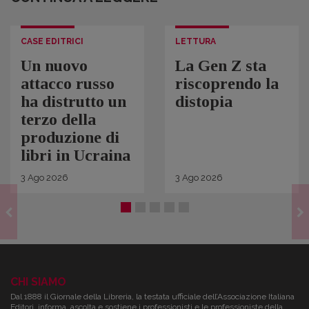
CASE EDITRICI
LETTURA
Un nuovo
La Gen Z sta
attacco russo
riscoprendo la
ha distrutto un
distopia
terzo della
produzione di
libri in Ucraina
3
Ago
2026
3
Ago
2026
CHI SIAMO
Dal 1888 il Giornale della Libreria, la testata ufficiale dell’Associazione Italiana
Editori, informa, ascolta e sostiene i professionisti e le professioniste della