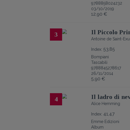
9788858024232
03/10/2019
12,90 €
Il Piccolo Pri
3
Antoine de Saint-Ex
53,85
Index:
Bompiani
Tascabili
9788845278617
26/11/2014
5,90 €
Il ladro di ne
4
Alice Hemming
41,47
Index:
Emme Edizioni
Album