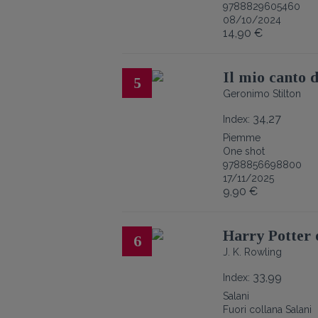
9788829605460
08/10/2024
14,90 €
Il mio canto d
5
Geronimo Stilton
34,27
Index:
Piemme
One shot
9788856698800
17/11/2025
9,90 €
Harry Potter e
6
J. K. Rowling
33,99
Index:
Salani
Fuori collana Salani