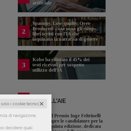
artificiale
Spammy, Low-quality, Over-
Produced: cosa sono gli «slop»,
2
libri scritti con l'IA che
inquinano la narrativa di genere
Kobo ha rifiutato il 45% dei
3
testi ricevuti per sospetto
utilizzo dell’IA
NOTIZIE DALL'AIE
✕
o solo i cookie tecnici
enza di navigazione,
Il Premio Inge Feltrinelli
apre le candidature per la
quinta edizione, dedicata
oi decidere quali