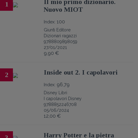
Il mio primo dizionario.
1
Nuovo MIOT
100
Index:
Giunti Editore
Dizionari ragazzi
9788809898059
27/01/2021
9,90 €
Inside out 2. I capolavori
2
96,79
Index:
Disney Libri
I capolavori Disney
9788852246708
05/06/2024
12,00 €
Harry Potter e la pietra
3