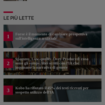
LE PIÙ LETTE
Forse è il momento di cambiare prospettiva
1
sull’intelligenza artificiale
Spammy, Low-quality, Over-Produced: cosa
2
sono gli «slop», libri scritti con l'IA che
inquinano la narrativa di genere
Kobo ha rifiutato il 45% dei testi ricevuti per
3
sospetto utilizzo dell’IA