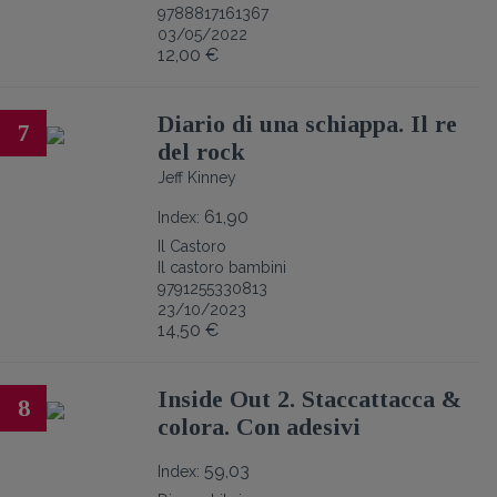
9788817161367
03/05/2022
12,00 €
Diario di una schiappa. Il re
7
del rock
Jeff Kinney
61,90
Index:
Il Castoro
Il castoro bambini
9791255330813
23/10/2023
14,50 €
Inside Out 2. Staccattacca &
8
colora. Con adesivi
59,03
Index: