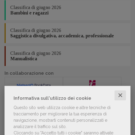
Classifica di giugno 2026
Bambini e ragazzi
Classifica di giugno 2026
Saggistica divulgativa, accademica, professionale
Classifica di giugno 2026
Manualistica
In collaborazione con
✕
Informativa sull'utilizzo dei cookie
Questo sito web utilizza cookie e altre tecniche di
POLTRONE
tracciamento per migliorare la tua esperienza di
navigazione, mostrarti contenuti personalizzati e
analizzare il traffico sul sito.
Laura Ballestra confermata presidente
Cliccando su "Accetto tutti i cookie" saranno attivate