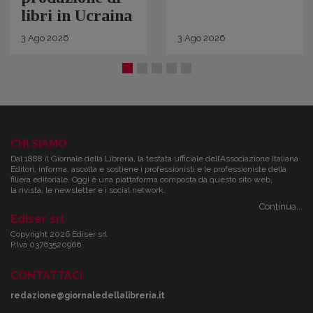
libri in Ucraina
3
Ago
2026
3
Ago
2026
CHI SIAMO
Dal 1888 il Giornale della Libreria, la testata ufficiale dell’Associazione Italiana
Editori, informa, ascolta e sostiene i professionisti e le professioniste della
filiera editoriale. Oggi è una piattaforma composta da questo sito web,
la rivista, le newsletter e i social network.
Continua...
Ediser srl
Copyright 2026 Ediser srl
P.Iva 03763520966
CONTATTACI
redazione@giornaledellalibreria.it