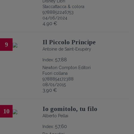
Disney Libri
Staccattacca & colora
9788852246753
04/06/2024
4,90 €
Il Piccolo Principe
9
Antoine de Saint-Exupéry
57,88
Index:
Newton Compton Editori
Fuori collana
9788854172388
08/01/2015
3,90 €
Io gomitolo, tu filo
10
Alberto Pellai
57,60
Index: