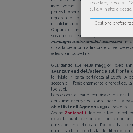
domanda perché, davanti agli allarmi e agl
accettare, clicca su "
inequivocabili, tiriamo dritto come se la
sulla X in alto a destra
per sviluppare una maggiore consapevole
riguarda la riduzione di emissioni, si è r
Gestione preferenz
riscaldamento e l’aria condizionata in ufficio
Oppure da un errore. Così quando da
E
sostenibile – si accorgono di essere and
montagna e altre amabili ascensioni
un br
di carta della prima tiratura e di vendere 
adesivo in copertina.
Guardando alle realtà maggiori, dieci ann
avanzamenti dell’azienda sul fronte de
le riviste in carta certificata al 100%. A 
sostenibili, l’efficientamento energetico, 
logistici.
L’adozione di carte certificate, materiali 
consumo energetico sono anche alla base
obiettivi dell’Agenda 2030
attraverso i s
Anche
Zanichelli
declina in tema didattic
dove la pubblicazione di libri e contenuti
emissioni. In particolare, l’editore ha c
un’analisi del ciclo di vita del libro di c