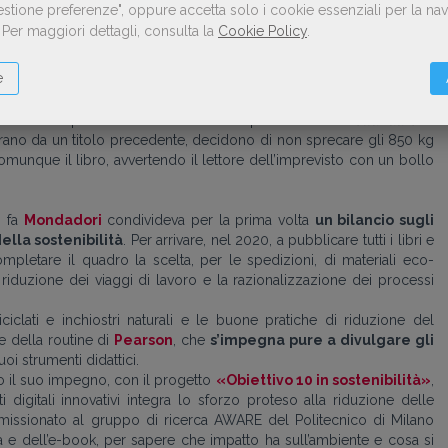
i appelli degli scienziati sul clima, e ai tanti segnali sempre più
Gestione preferenze", oppure accetta solo i cookie essenziali per la n
 cosa non ci riguardasse – ha intrapreso un percorso di cambiamento
.
Per maggiori dettagli, consulta la
Cookie Policy
.
zza delle conseguenze ambientali del proprio lavoro. Per quanto
ivolta a fornitori di energia e gas 100% rinnovabile, ha ridotto il
e
 e ha favorito corrieri in bicicletta per spedizioni di prossimità.
dicliclo
– editore con la passione per la bicicletta e la mobilità
ati in stampa lasciando in calce alla prefazione di
Dell’andare in
ano da un titolo precedente, decidono di non sprecare gli 850 kg
comunque il libro, avvertendo il lettore dell’imprevisto con un bollo
i fa
Mondadori
condivideva per la prima volta
un bilancio sugli
lla sostenibilità
. Per arrivare, nel 2020, a pubblicare tutti i libri e
completare il quadro la scelta, per le spedizioni, di materiali eco-
la riduzione dei viaggi di lavoro e la razionalizzazione dei processi
riciclati e inchiostri naturali e le buone pratiche di riduzione del
 della routine di
Pearson
, che
s’impegna pure a divulgare gli
uoi strumenti didattici.
o il suo impegno, con il progetto
«Obiettivo 10 in sostenibilità»
,
 digitali innovativi integra lo sforzo proteso alla riduzione delle
ommissionato al gruppo di ricerca AWARE del Politecnico di Milano
arta e dell’e-book, per sapere che impatto ha sull’ambiente e cosa si