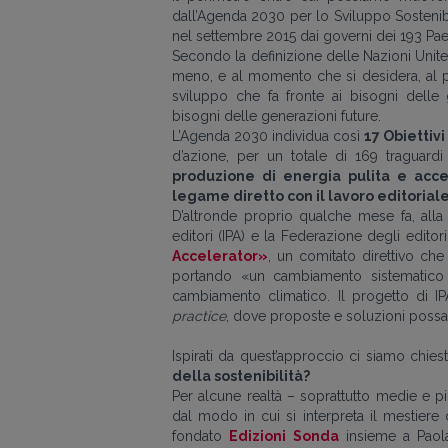
dall’Agenda 2030 per lo Sviluppo Sostenib
nel settembre 2015 dai governi dei 193 Pa
Secondo la definizione delle Nazioni Unite
meno, e al momento che si desidera, al p
sviluppo che fa fronte ai bisogni delle
bisogni delle generazioni future.
L’Agenda 2030 individua così
17 Obiettivi
d’azione, per un totale di 169 traguard
produzione di energia pulita e acc
legame diretto con il lavoro editorial
D’altronde proprio qualche mese fa, alla 
editori (IPA) e la Federazione degli edito
Accelerator»
, un comitato direttivo che
portando «un cambiamento sistematico n
cambiamento climatico. Il progetto di 
practice
, dove proposte e soluzioni possan
Ispirati da quest’approccio ci siamo chiest
della sostenibilità?
Per alcune realtà – soprattutto medie e p
dal modo in cui si interpreta il mestiere 
fondato
Edizioni Sonda
insieme a Paol