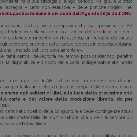
e ponderati ha la sua strategia di lungo periodo. Ma qual è lo stato
? Una rassegna – certo non esaustiva – delle pratiche migliori, nel
lo Sviluppo Sostenibile individuati dall’Agenda 2030 dell’ONU
.
carta risuona anche a livello europeo» dichiarava il presidente di AIE
a, all’indomani della sua
nomina al vertice della Federazione degli
Ho già tenuto un incontro con le associazioni europee dei cartai e
egli approvvigionamenti della carta e dei costi in crescita, abbiamo
tà che il mondo del libro deve affrontare».
i temi centrali dell’editoria nel tempo post-pandemico, peraltro
a: la disponibilità e il costo della carta, indispensabile alla nostra
rando la rotta politica di AIE – chiediamo la riproposizione di quel
 attivo per tanti anni e che, da qualche tempo, è stato riservato solo
 anche agli editori di libri, alla luce della gravissima crisi
la carta e del valore della produzione libraria, sia per
tica
».
à di carta nello spettro della congiuntura e delle contingenze attuali
ema della sostenibilità del nostro settore, che pure si fa sempre più
itori e dell’intera filiera.
 per tracciare un quadro della sostenibilità in editoria è dato