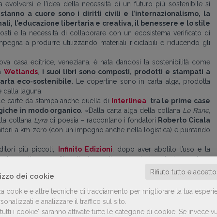
a evolversi e l'idea della necessità di un futuro più sostenibile si
stanno a cuore sono i diritti civili e l’internazionalismo, la
mali, l’educazione libertaria e creativa, il benessere e lo stile
costi e la necessità di collaborare con un ecosistema verificato di
 impegna a produrre utilizzando materiali riciclabili e riducendo gli
va casa editrice, veneziana, è nata dandosi la sostenibilità come
ma
Wetlands
,
i suoi libri sono composti, prodotti e stampati a
arta eco-sostenibile
. Le copertine sono in carta alga, prodotta
e dalla laguna.
lle carte da stampa anche quella di
Interlinea
,
tra le prime case
logiche in modo organico
. «Dalla carta alga della collana
Le Rane
,
ella collana
Lyra
di poesia – raccontano i fondatori
Roberto Cicala
tori a km zero (con un impegno anche nella logistica) e puntando
itori più piccoli,
Infinito Edizioni
, dopo aver abolito l’uso e la
azione attraverso l’installazione di un impianto di depurazione
 produce
libri neutrali per l’impronta di carbonio grazie
Rifiuto tutto e accett
lizzo dei cookie
ltaico sul tetto della sede della casa editrice
.
za cookie e altre tecniche di tracciamento per migliorare la tua esperi
ne, può arrivare anche da uno specifico libro. È il caso di
Iperborea
,
onalizzati e analizzare il traffico sul sito.
de
Il tempo e l’acqua
di Andri Snær Magnason
– dove l’autore si
utti i cookie" saranno attivate tutte le categorie di cookie.
Se invece vu