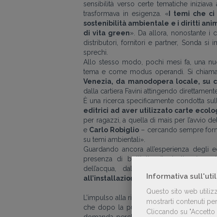
sensibilità verso certe tematiche iniziava 
trasformava in esigenza. «
I temi che ci 
sostenibilità ambientale e i diritti ani
di vita green
». Da allora, nonostante i 
distributori, fornitori e partner, Sonda si
sprechi.
Allo stesso modo, pochi mesi fa, una nuo
tema e come modus operandi. Si chia
Venezia, da manodopera locale, su c
dalla cartiera Favini attingendo direttament
È una ricerca specificamente condotta su
editrici ad aver utilizzato carte eco
per ragazzi, a quella di mais per l’avvio d
e
Carlo Robiglio
– cercando sempre forni
su temi ambientali».
Guardando ancora all’esperienza degli ed
presenza di bottiglie di plastica in red
dell’acqua, dall’inizio di quest’anno
Informativa sull'uti
all’installazione di un impianto fotovo
Questo sito web utiliz
L’impulso alla riflessione, e quindi all’azio
mostrarti contenuti pers
che dopo la pubblicazione, nel 2020, 
Cliccando su "Accetto t