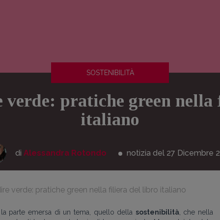
SOSTENIBILITÀ
 verde: pratiche green nella f
italiano
di
Alessandra Rotondo
notizia del 27
Dicembre
2
re verde: pratiche green nella filiera del libro italiano
a parte emersa di un tema, quello della
sostenibilità
, che nella