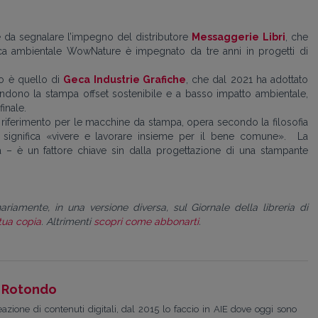
 è da segnalare l’impegno del distributore
Messaggerie
Libri
, che
rca ambientale WowNature è impegnato da tre anni in progetti di
o è quello di
Geca Industrie Grafiche
, che dal 2021 ha adottato
endono la stampa offset sostenibile e a basso impatto ambientale,
inale.
i riferimento per le macchine da stampa, opera secondo la filosofia
significa «vivere e lavorare insieme per il bene comune». La
la – è un fattore chiave sin dalla progettazione di una stampante
ariamente, in una versione diversa, sul Giornale della libreria di
 tua copia
. Altrimenti
scopri come abbonarti
.
 Rotondo
zione di contenuti digitali, dal 2015 lo faccio in AIE dove oggi sono