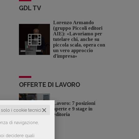
GDL TV
Lorenzo Armando
(gruppo Piccoli editori
AIE): «Lavoriamo per
tutelare chi, anche su
piccola scala, opera con
un vero approccio
d'impresa»
OFFERTE DI LAVORO
Lavoro: 7 posizioni
✕
aperte e 9 stage in
o solo i cookie tecnici
editoria
enza di navigazione,
oi decidere quali