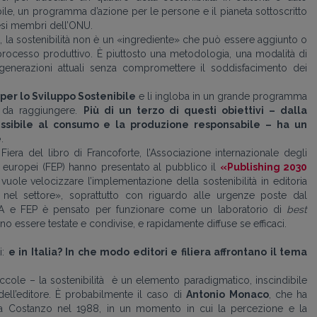
ile, un programma d’azione per le persone e il pianeta sottoscritto
esi membri dell’ONU.
, la sostenibilità non è un «ingrediente» che può essere aggiunto o
rocesso produttivo. È piuttosto una metodologia, una modalità di
 generazioni attuali senza compromettere il soddisfacimento dei
 per lo Sviluppo Sostenibile
e li ingloba in un grande programma
i da raggiungere.
Più di un terzo di questi obiettivi – dalla
essibile al consumo e la produzione responsabile – ha un
e
.
Fiera del libro di Francoforte, l’Associazione internazionale degli
ri europei (FEP) hanno presentato al pubblico il
«Publishing 2030
 vuole velocizzare l’implementazione della sostenibilità in editoria
el settore», soprattutto con riguardo alle urgenze poste dal
IPA e FEP è pensato per funzionare come un laboratorio di
best
o essere testate e condivise, e rapidamente diffuse se efficaci.
i:
e in Italia? In che modo editori e filiera affrontano il tema
iccole – la sostenibilità è un elemento paradigmatico, inscindibile
dell’editore. È probabilmente il caso di
Antonio
Monaco
, che ha
a Costanzo nel 1988, in un momento in cui la percezione e la