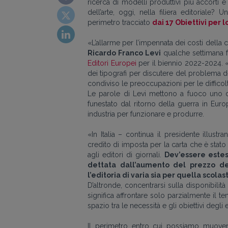
ricerca di modelli produttivi più accorti 
dell’arte, oggi, nella filiera editoriale
perimetro tracciato
dai 17 Obiettivi per 
«L’allarme per l’impennata dei costi della 
Ricardo Franco Levi
qualche settimana f
Editori Europei
per il biennio 2022-2024. «
dei tipografi per discutere del problema d
condiviso le preoccupazioni per le difficol
Le parole di Levi mettono a fuoco uno de
funestato dal ritorno della guerra in Europ
industria per funzionare e produrre.
«In Italia – continua il presidente illust
credito di imposta per la carta che è stato
agli editori di giornali.
Dev’essere esteso
dettata dall’aumento del prezzo del
l’editoria di varia sia per quella scolas
D’altronde, concentrarsi sulla disponibilit
significa affrontare solo parzialmente il t
spazio tra le necessità e gli obiettivi degli ed
Il perimetro entro cui possiamo muoverci