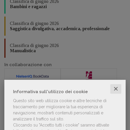
Classifica di giugno 2026
Bambini e ragazzi
Classifica di giugno 2026
Saggistica divulgativa, accademica, professionale
Classifica di giugno 2026
Manualistica
In collaborazione con
✕
Informativa sull'utilizzo dei cookie
POLTRONE
Questo sito web utilizza cookie e altre tecniche di
tracciamento per migliorare la tua esperienza di
navigazione, mostrarti contenuti personalizzati e
analizzare il traffico sul sito.
Laura Ballestra confermata presidente
Cliccando su "Accetto tutti i cookie" saranno attivate
dell’Associazione Italiana Biblioteche