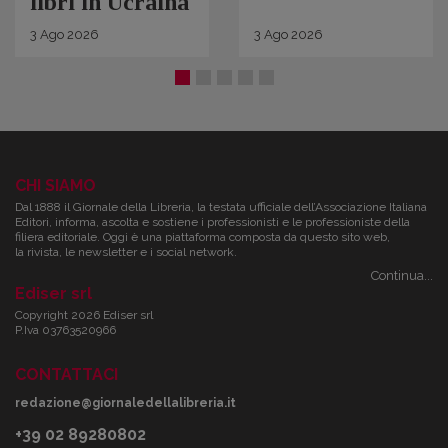
libri in Ucraina
3
Ago
2026
3
Ago
2026
CHI SIAMO
Dal 1888 il Giornale della Libreria, la testata ufficiale dell’Associazione Italiana
Editori, informa, ascolta e sostiene i professionisti e le professioniste della
filiera editoriale. Oggi è una piattaforma composta da questo sito web,
la rivista, le newsletter e i social network.
Continua...
Ediser srl
Copyright 2026 Ediser srl
P.Iva 03763520966
CONTATTACI
redazione@giornaledellalibreria.it
+39 02 89280802