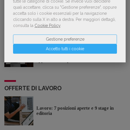
tutte le categorie di cookie.
Se invece vuoi decidere
quali accettare, clicca su "Gestione preferenze", oppure
accetta solo i cookie essenziali per la navigazione
cliccando sulla X in alto a destra.
Per maggiori dettagli,
consulta la
Cookie Policy
.
GDL TV
Gestione preferenze
Lorenzo Armando (gruppo Piccoli editori
Accetto tutti i cookie
AIE): «Lavoriamo per tutelare chi, anche
su piccola scala, opera con un vero
approccio d'impresa»
OFFERTE DI LAVORO
Lavoro: 7 posizioni aperte e 9 stage in
editoria