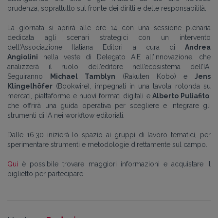
prudenza, soprattutto sul fronte dei diritti e delle responsabilità.
La giornata si aprirà alle ore 14 con una sessione plenaria
dedicata agli scenari strategici con un intervento
dell'Associazione Italiana Editori a cura di
Andrea
Angiolini
nella veste di Delegato AIE all’Innovazione, che
analizzerà il ruolo dell’editore nell’ecosistema dell’IA.
Seguiranno
Michael Tamblyn
(Rakuten Kobo) e
Jens
Klingelhöfer
(Bookwire), impegnati in una tavola rotonda su
mercati, piattaforme e nuovi formati digitali e
Alberto Puliafito
,
che offrirà una guida operativa per scegliere e integrare gli
strumenti di IA nei workflow editoriali.
Dalle 16.30 inizierà lo spazio ai gruppi di lavoro tematici, per
sperimentare strumenti e metodologie direttamente sul campo.
Qui
è possibile trovare maggiori informazioni e acquistare il
biglietto per partecipare.