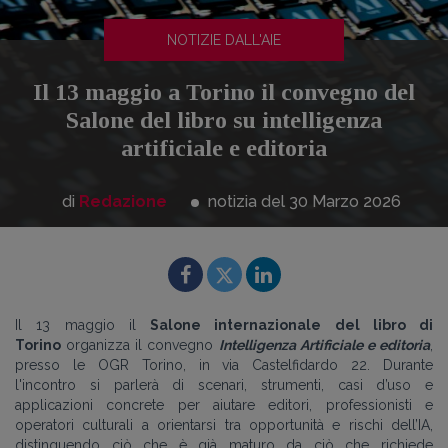
NOTIZIE DALL'AIE
Il 13 maggio a Torino il convegno del
Salone del libro su intelligenza
artificiale e editoria
di
Redazione
notizia del 30
Marzo
2026
Il 13 maggio il
Salone internazionale del libro di
Torino
organizza il convegno
Intelligenza Artificiale e editoria
,
presso le
OGR Torino, in
via Castelfidardo 22. Durante
l'incontro
si parlerà di scenari, strumenti, casi d’uso e
applicazioni concrete per aiutare editori, professionisti e
operatori culturali a orientarsi tra opportunità e rischi dell’IA,
distinguendo ciò che è già maturo da ciò che richiede