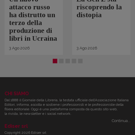
attacco russo
riscoprendo la
ha distrutto un
distopia
terzo della
produzione di
libri in Ucraina
3
Ago
2026
3
Ago
2026
CHI SIAMO
Dal 1888 il Giornale della Libreria, la testata ufficiale dell’Associazione Italiana
Editori, informa, ascolta e sostiene i professionisti e le professioniste della
filiera editoriale. Oggi è una piattaforma composta da questo sito web,
la rivista, le newsletter e i social network.
Continua...
Ediser srl
Copyright 2026 Ediser srl