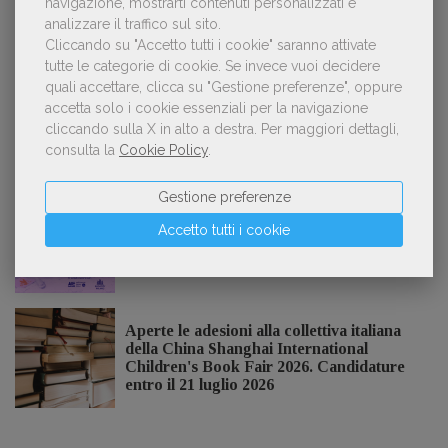
navigazione, mostrarti contenuti personalizzati e
analizzare il traffico sul sito.
Kobo ha rifiutato il 45% dei testi ricevuti per
3
Cliccando su "Accetto tutti i cookie" saranno attivate
sospetto utilizzo dell’IA
tutte le categorie di cookie.
Se invece vuoi decidere
quali accettare, clicca su "Gestione preferenze", oppure
accetta solo i cookie essenziali per la navigazione
cliccando sulla X in alto a destra.
Per maggiori dettagli,
consulta la
Cookie Policy
.
NOTIZIE DALL'AIE
Gestione preferenze
Il Premio Inge Feltrinelli apre le
Accetto tutti i cookie
candidature per la quinta edizione,
dedicata al tema della pace
Aperte le adesioni alla collettiva italiana
della China Shanghai International
Children's Book Fair 2026. Candidature
entro il 21 luglio 2026