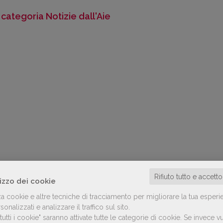
a categoria Notizie dall'Aie
Rifiuto tutto e accett
lizzo dei cookie
za cookie e altre tecniche di tracciamento per migliorare la tua esperi
onalizzati e analizzare il traffico sul sito.
utti i cookie" saranno attivate tutte le categorie di cookie.
Se invece vu