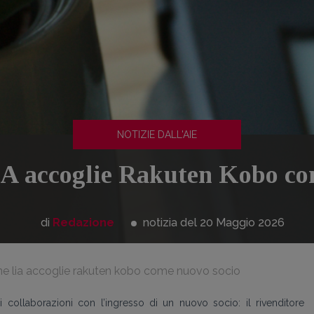
NOTIZIE DALL'AIE
A accoglie Rakuten Kobo co
di
Redazione
notizia del 20
Maggio
2026
e lia accoglie rakuten kobo come nuovo socio
 collaborazioni con l’ingresso di un nuovo socio: il rivenditore