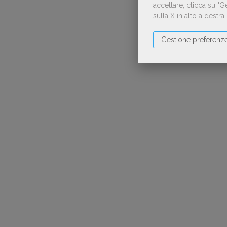
accettare, clicca su "
sulla X in alto a destra
Gestione preferenz