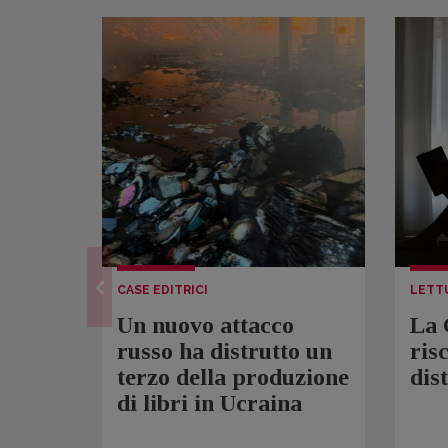
CASE EDITRICI
LETT
Un nuovo attacco
La 
russo ha distrutto un
ris
terzo della produzione
dis
di libri in Ucraina