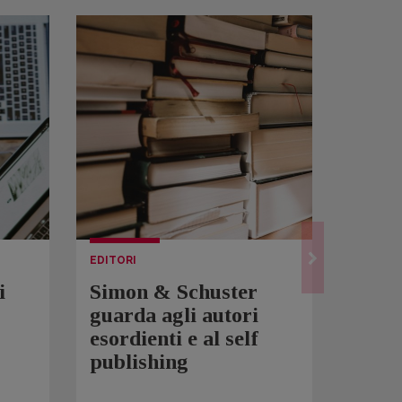
EDITORI
LETTUR
i
Simon & Schuster
Spam
guarda agli autori
Over
esordienti e al self
sono 
publishing
scrit
inqui