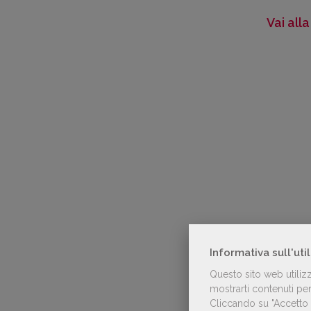
Vai all
Informativa sull'uti
Questo sito web utiliz
mostrarti contenuti pers
Cliccando su "Accetto t