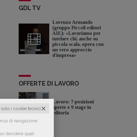
GDL TV
Lorenzo Armando
(gruppo Piccoli editori
AIE): «Lavoriamo per
tutelare chi, anche su
piccola scala, opera con
un vero approccio
d'impresa»
OFFERTE DI LAVORO
Lavoro: 7 posizioni
✕
aperte e 9 stage in
o solo i cookie tecnici
editoria
enza di navigazione,
oi decidere quali