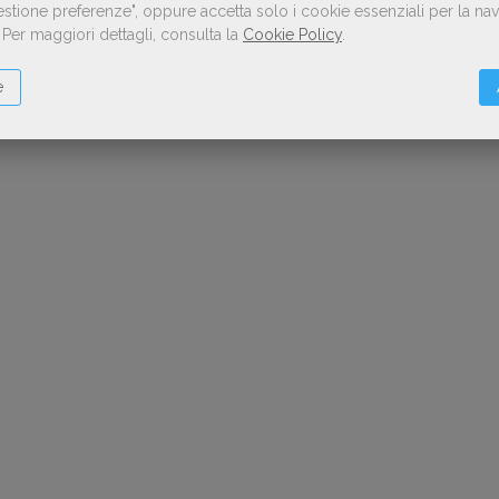
Gestione preferenze", oppure accetta solo i cookie essenziali per la n
.
Per maggiori dettagli, consulta la
Cookie Policy
.
e