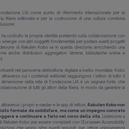
 Fondazione LIA come punto di riferimento internazionale per la
la filiera editoriale e per la costruzione di una cultura condivisa
clusione.
ha costruito la propria identità puntando sulla collaborazione con
ndo sinergie con altri soggetti fondamentali per portare avanti progetti
’adesione di Rakuten Kobo va in questa direzione, arricchendo una
a anche distributori, aggregatori, librerie, biblioteche online e
d.
influenti nel panorama dell’editoria digitale a livello mondiale. Kobo
traverso cui i contenuti editoriali raggiungono i lettori di tutto il
 dimensione nella rete di Fondazione LIA è un segnale forte, che
llaborazione di tutti gli attori della filiera, in modo da garantire ai
li attraverso i propri e-reader e le app di lettura,
Rakuten Kobo non
quisito formale da soddisfare, ma come un impegno concreto
 leggere e continuare a farlo nel corso della vita
. L’adesione a
di Rakuten Kobo per essere compliant con l’European Accessibility
oluzioni che vanno oltre questi requisiti, per offrire un’esperienza