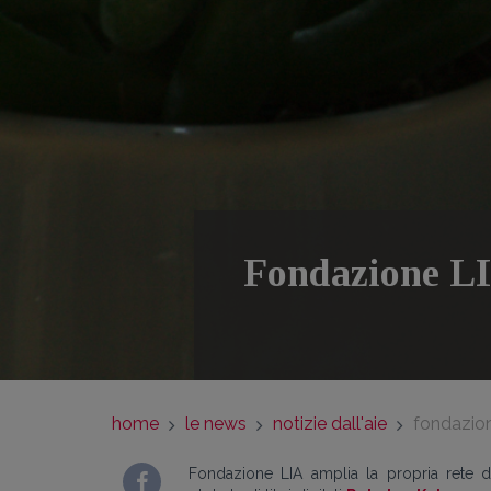
Fondazione LI
home
le news
notizie dall'aie
fondazion
Fondazione LIA amplia la propria rete di