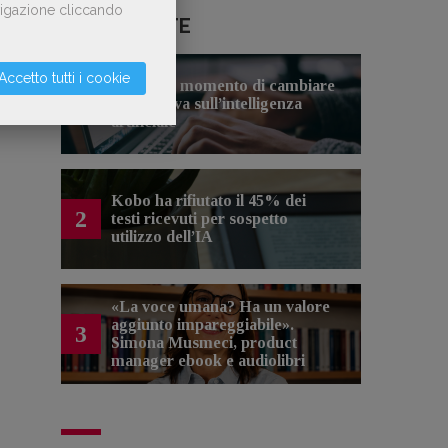
avigazione cliccando
LE PIÙ LETTE
Accetto tutti i cookie
Forse è il momento di cambiare
1
prospettiva sull’intelligenza
artificiale
Kobo ha rifiutato il 45% dei
2
testi ricevuti per sospetto
utilizzo dell’IA
«La voce umana? Ha un valore
aggiunto impareggiabile».
3
Simona Musmeci, product
manager ebook e audiolibri