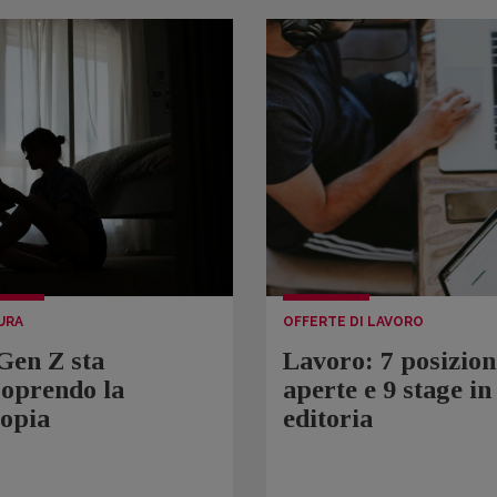
URA
OFFERTE DI LAVORO
Gen Z sta
Lavoro: 7 posizion
coprendo la
aperte e 9 stage in
topia
editoria