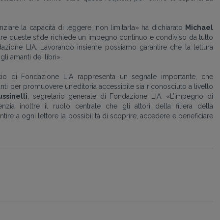
iare la capacità di leggere, non limitarla» ha dichiarato
Michael
are queste sfide richiede un impegno continuo e condiviso da tutto
ndazione LIA. Lavorando insieme possiamo garantire che la lettura
li amanti dei libri».
io di Fondazione LIA rappresenta un segnale importante, che
i per promuovere un’editoria accessibile sia riconosciuto a livello
ssinelli
, segretario generale di Fondazione LIA. «L’impegno di
nzia inoltre il ruolo centrale che gli attori della filiera della
ire a ogni lettore la possibilità di scoprire, accedere e beneficiare