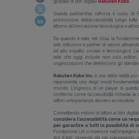
globale di libri digitali
Rakuten Kobo
.
Questa partnership rafforza il ruolo di
promozione dell’accessibilità lungo tutta 
attorno all’innovazione tecnologica e all’in
Da quando è nata, nel 2014,
la fondazione
enti, istituzioni e partner di valore, attiva
ad alto impatto sociale e tecnologico. L
rete che oggi include non solo editori, m
organizzazioni che definiscono gli standar
Rakuten Kobo Inc.
è una delle realtà più 
rappresenta uno degli snodi fondamentali at
mondo. L’ingresso di un player di questa
conferma come l’accessibilità richieda la co
lettori un’esperienza davvero accessibile.
Connettendo milioni di lettori ai libri digita
considera l’accessibilità come un re
per garantire a tutti la possibilità di
Fondazione LIA si inserisce nell’impegno 
Act (EAA): l’azienda sta già sviluppando s