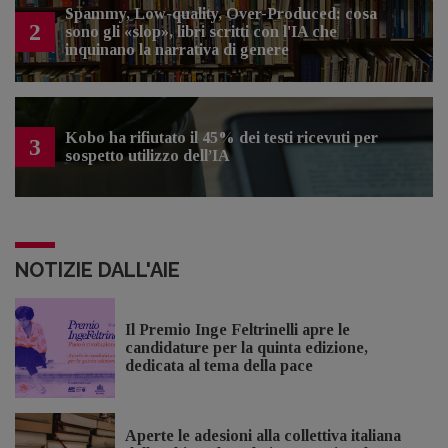
Spammy, Low-quality, Over-Produced: cosa
2
sono gli «slop», libri scritti con l'IA che
inquinano la narrativa di genere
Kobo ha rifiutato il 45% dei testi ricevuti per
3
sospetto utilizzo dell’IA
NOTIZIE DALL'AIE
Il Premio Inge Feltrinelli apre le
candidature per la quinta edizione,
dedicata al tema della pace
Aperte le adesioni alla collettiva italiana