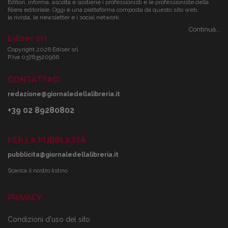
Editori, informa, ascolta e sostiene i professionisti e le professioniste della
filiera editoriale. Oggi è una piattaforma composta da questo sito web,
la rivista, le newsletter e i social network.
Continua...
Ediser srl
Copyright 2026 Ediser srl
P.Iva 03763520966
CONTATTACI
redazione@giornaledellalibreria.it
+39 02 89280802
PER LA PUBBLICITÀ
pubblicita@giornaledellalibreria.it
Scarica il nostro listino
PRIVACY
Condizioni d'uso del sito