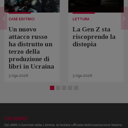
CASE EDITRICI
LETTURA
Un nuovo
La Gen Z sta
attacco russo
riscoprendo la
ha distrutto un
distopia
terzo della
produzione di
libri in Ucraina
3
Ago
2026
3
Ago
2026
CHI SIAMO
Dal 1888 il Giornale della Libreria, la testata ufficiale dell’Associazione Italiana