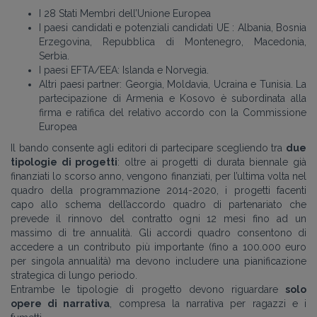
I 28 Stati Membri dell’Unione Europea
I paesi candidati e potenziali candidati UE : Albania, Bosnia
Erzegovina, Repubblica di Montenegro, Macedonia,
Serbia.
I paesi EFTA/EEA: Islanda e Norvegia.
Altri paesi partner: Georgia, Moldavia, Ucraina e Tunisia. La
partecipazione di Armenia e Kosovo è subordinata alla
firma e ratifica del relativo accordo con la Commissione
Europea
Il bando consente agli editori di partecipare scegliendo tra
due
tipologie di progetti
: oltre ai progetti di durata biennale già
finanziati lo scorso anno, vengono finanziati, per l’ultima volta nel
quadro della programmazione 2014-2020, i progetti facenti
capo allo schema dell’accordo quadro di partenariato che
prevede il rinnovo del contratto ogni 12 mesi fino ad un
massimo di tre annualità. Gli accordi quadro consentono di
accedere a un contributo più importante (fino a 100.000 euro
per singola annualità) ma devono includere una pianificazione
strategica di lungo periodo.
Entrambe le tipologie di progetto devono riguardare
solo
opere di narrativa
, compresa la narrativa per ragazzi e i