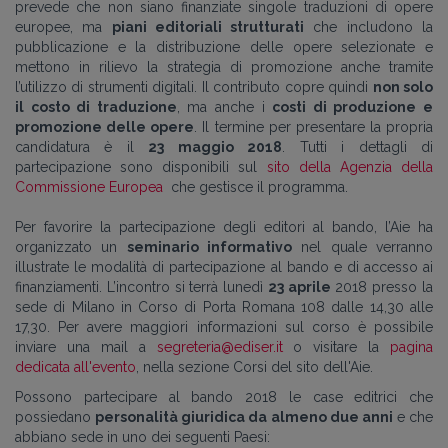
prevede che non siano finanziate singole traduzioni di opere
europee, ma
piani editoriali strutturati
che includono la
pubblicazione e la distribuzione delle opere selezionate e
mettono in rilievo la strategia di promozione anche tramite
l’utilizzo di strumenti digitali. Il contributo copre quindi
non solo
il costo di traduzione
, ma anche i
costi di produzione e
promozione delle opere
. Il termine per presentare la propria
candidatura è il
23 maggio 2018
.
Tutti i dettagli di
partecipazione sono disponibili sul
sito della Agenzia della
Commissione Europea
che gestisce il programma.
Per favorire la partecipazione degli editori al bando, l’Aie ha
organizzato un
seminario informativo
nel quale verranno
illustrate le modalità di partecipazione al bando e di accesso ai
finanziamenti. L’incontro si terrà lunedì
23 aprile
2018 presso la
sede di Milano in Corso di Porta Romana 108 dalle 14,30 alle
17,30. Per avere maggiori informazioni sul corso è possibile
inviare una mail a
segreteria@ediser.it
o visitare la
pagina
dedicata all'evento
, nella sezione Corsi del sito dell'Aie.
Possono partecipare al bando 2018 le case editrici che
possiedano
personalità giuridica da almeno due anni
e che
abbiano sede in uno dei seguenti Paesi: