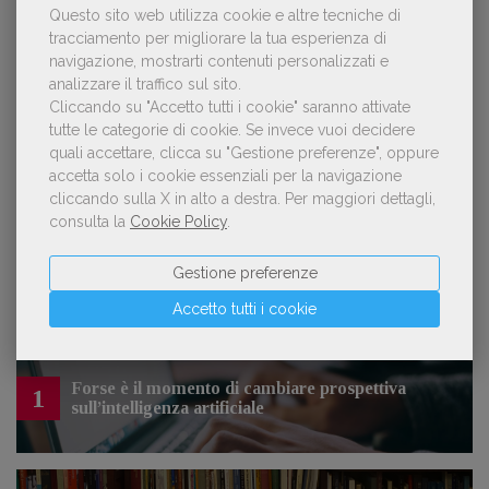
Questo sito web utilizza cookie e altre tecniche di
tracciamento per migliorare la tua esperienza di
navigazione, mostrarti contenuti personalizzati e
analizzare il traffico sul sito.
OFFERTE DI LAVORO
Cliccando su "Accetto tutti i cookie" saranno attivate
tutte le categorie di cookie.
Se invece vuoi decidere
quali accettare, clicca su "Gestione preferenze", oppure
Lavoro: 7 posizioni aperte e 9 stage in
accetta solo i cookie essenziali per la navigazione
editoria
cliccando sulla X in alto a destra.
Per maggiori dettagli,
consulta la
Cookie Policy
.
Gestione preferenze
Accetto tutti i cookie
LE PIÙ LETTE
Forse è il momento di cambiare prospettiva
1
sull’intelligenza artificiale