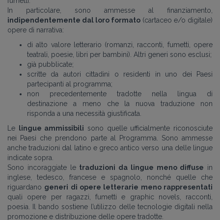
fumetti.
In particolare, sono ammesse al finanziamento,
indipendentemente dal loro formato
(cartaceo e/o digitale)
opere di narrativa:
di alto valore letterario (romanzi, racconti, fumetti, opere
teatrali, poesie, libri per bambini). Altri generi sono esclusi;
già pubblicate;
scritte da autori cittadini o residenti in uno dei Paesi
partecipanti al programma;
non precedentemente tradotte nella lingua di
destinazione a meno che la nuova traduzione non
risponda a una necessità giustificata.
Le
lingue ammissibili
sono quelle ufficialmente riconosciute
nei Paesi che prendono parte al Programma. Sono ammesse
anche traduzioni dal latino e greco antico verso una delle lingue
indicate sopra.
Sono incoraggiate le
traduzioni da lingue meno diffuse
in
inglese, tedesco, francese e spagnolo, nonché quelle che
riguardano
generi di opere letterarie meno rappresentati
quali opere per ragazzi, fumetti e graphic novels, racconti,
poesia. Il bando sostiene l’utilizzo delle tecnologie digitali nella
promozione e distribuzione delle opere tradotte.