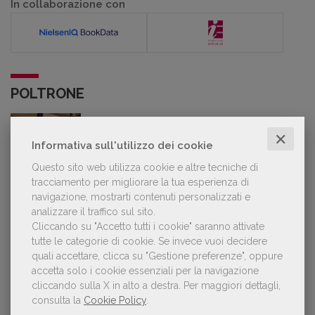
In collaborazione con
POLTRONE
✕
Laura Ballestra confermata presidente
Informativa sull'utilizzo dei cookie
dell’Associazione Italiana Biblioteche
Questo sito web utilizza cookie e altre tecniche di
tracciamento per migliorare la tua esperienza di
navigazione, mostrarti contenuti personalizzati e
analizzare il traffico sul sito.
Cliccando su "Accetto tutti i cookie" saranno attivate
GDL TV
tutte le categorie di cookie.
Se invece vuoi decidere
quali accettare, clicca su "Gestione preferenze", oppure
Lorenzo Armando (gruppo Piccoli editori
accetta solo i cookie essenziali per la navigazione
AIE): «Lavoriamo per tutelare chi, anche
cliccando sulla X in alto a destra.
Per maggiori dettagli,
su piccola scala, opera con un vero
consulta la
Cookie Policy
.
approccio d'impresa»