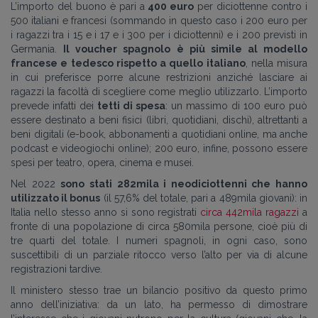
L’importo del buono è pari a
400 euro
per diciottenne contro i
500 italiani e francesi (sommando in questo caso i 200 euro per
i ragazzi tra i 15 e i 17 e i 300 per i diciottenni) e i 200 previsti in
Germania.
Il voucher spagnolo è più simile al modello
francese e tedesco rispetto a quello italiano
, nella misura
in cui preferisce porre alcune restrizioni anziché lasciare ai
ragazzi la facoltà di scegliere come meglio utilizzarlo. L’importo
prevede infatti dei
tetti di spesa
: un massimo di 100 euro può
essere destinato a beni fisici (libri, quotidiani, dischi), altrettanti a
beni digitali (e-book, abbonamenti a quotidiani online, ma anche
podcast e videogiochi online); 200 euro, infine, possono essere
spesi per teatro, opera, cinema e musei.
Nel 2022
sono stati 282mila i neodiciottenni che hanno
utilizzato il bonus
(il 57,6% del totale, pari a 489mila giovani): in
Italia nello stesso anno si sono registrati
circa 442mila ragazzi
a
fronte di una popolazione di circa 580mila persone, cioè più di
tre quarti del totale. I numeri spagnoli, in ogni caso, sono
suscettibili di un parziale ritocco verso l’alto per via di alcune
registrazioni tardive.
Il ministero stesso trae un bilancio positivo da questo primo
anno dell’iniziativa: da un lato, ha permesso di dimostrare