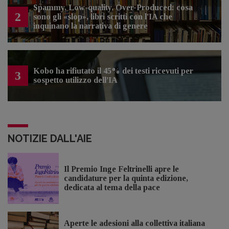
Spammy, Low-quality, Over-Produced: cosa
2
sono gli «slop», libri scritti con l'IA che
inquinano la narrativa di genere
Kobo ha rifiutato il 45% dei testi ricevuti per
3
sospetto utilizzo dell’IA
NOTIZIE DALL'AIE
Il Premio Inge Feltrinelli apre le
candidature per la quinta edizione,
dedicata al tema della pace
Aperte le adesioni alla collettiva italiana