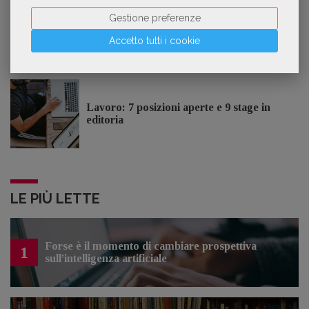
Gestione preferenze
Accetto tutti i cookie
OFFERTE DI LAVORO
Lavoro: 7 posizioni aperte e 9 stage in
editoria
LE PIÙ LETTE
Forse è il momento di cambiare prospettiva
1
sull’intelligenza artificiale