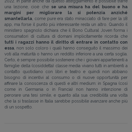
2022. In parte anche da questo atteggiamento è possibile trarre
una lezione, cioè che
se una misura ha del buono e ha
margini per migliorare la si potenzia anziché
smantellarla
, come pure era stato minacciato di fare per la 18
app, ma forse il punto più interessante resta un altro. Quando il
ministero spagnolo dichiara che il Bono Cultural Joven forma i
consumatori di cultura di domani implicitamente ricorda che
tutti i ragazzi hanno il diritto di entrare in contatto con
essa
, non solo coloro i quali hanno conseguito il massimo dei
voti alla maturità o hanno un reddito inferiore a una certa soglia.
Certo, è sempre possibile sostenere che i giovani appartenenti a
famiglie della (cosiddetta) classe media vivano tutti in ambienti a
contatto quotidiano con libri e teatro e quindi non abbiano
bisogno di incentivi al consumo o di nuove opportunità per
affinare la conoscenza di questi e altri medium: in Spagna (così
come in Germania o in Francia) non hanno intenzione di
perorare una tesi simile, e quanto alla sua credibilità una volta
che la si traslasse in Italia sarebbe possibile avanzare anche più
di un sospetto.