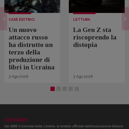
CASE EDITRICI
LETTURA
Un nuovo
La Gen Z sta
attacco russo
riscoprendo la
ha distrutto un
distopia
terzo della
produzione di
libri in Ucraina
3
Ago
2026
3
Ago
2026
CHI SIAMO
Dal 1888 il Giornale della Libreria, la testata ufficiale dell’Associazione Italiana