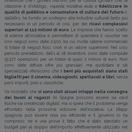
l’interesse che i giovani nutrono per la cultura (giovani che, la
citazione è d’obbligo, «questa iniziativa aiuta a
fidelizzare in
qualità di pubblico e consumatore di cultura del futuro
»);
dall’altro, ha fornito un sostegno alle industrie culturali tanto più
necessario in un periodo di crisi, per dei
ricavi complessivi
superiori ai 112 milioni di euro
. Le imprese che hanno scelto
di aderire all’iniziativa e permettere di spendere il voucher nei
loro negozi sono state 2.500, tra cui molte catene commerciali
(il totale di negozi fisici, cioè, è un valore superiore). Nel solo
periodo prenatalizio, dall’1 al 18 dicembre, sono state compiute
55.577 operazioni, per un totale di quasi 2 milioni di euro. Non
sono state diffuse cifre più granulari, ma quotidiani e siti
specializzati riferiscono che
i beni più acquistati siano stati
biglietti per il cinema, videogiochi, spettacoli e libri
, senza
però importi, pesi o classifiche.
Va ricordato che
ci sono stati alcuni intoppi nella consegna
dei buoni ai ragazzi
(in Spagna possono essere sia card
fisiche sia credenziali digitali), ma si spera che il problema venga
affrontato nella prossima edizione dell’iniziativa. La 18app
spagnola può essere resa più efficiente e il governo lo ha
compreso: ne è una prova il fatto che è stato stanziato un
budget pari al doppio dell’importo effettivamente utilizzato nel