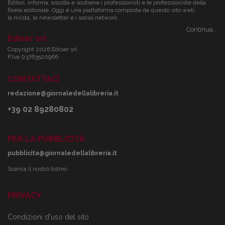
Editori, informa, ascolta e sostiene i professionisti e le professioniste della
filiera editoriale. Oggi è una piattaforma composta da questo sito web,
la rivista, le newsletter e i social network.
Continua...
Ediser srl
Copyright 2026 Ediser srl
P.Iva 03763520966
CONTATTACI
redazione@giornaledellalibreria.it
+39 02 89280802
PER LA PUBBLICITÀ
pubblicita@giornaledellalibreria.it
Scarica il nostro listino
PRIVACY
Condizioni d'uso del sito