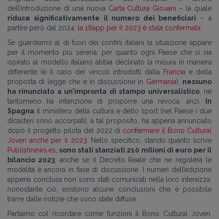
dell’introduzione di una nuova
Carta Cultura Giovani
– la quale
riduce significativamente il numero dei beneficiari
– a
partire però dal 2024:
la 18app per il 2023 è stata confermata
.
Se guardiamo al di fuori dei confini italiani la situazione appare
per il momento più serena: per quanto ogni Paese che si sia
ispirato al modello italiano abbia declinato la misura in maniera
differente (è il caso dei vincoli introdotti dalla
Francia
e della
proposta di legge che è in discussione in
Germania
),
nessuno
ha rinunciato a un’impronta di stampo universalistico
, né
tantomeno ha intenzione di proporre una revoca, anzi.
In
Spagna
il ministero della cultura e dello sport (nel Paese i due
dicasteri sono accorpati), a tal proposito, ha appena annunciato
dopo il progetto pilota del 2022 di
confermare il Bono Cultural
Joven anche per il 2023
. Nello specifico, stando quanto scrive
Publishnews.es
,
sono stati stanziati 210 milioni di euro per il
bilancio 2023
, anche se il Decreto Reale che ne regolerà le
modalità è ancora in fase di discussione. I numeri dell’edizione
appena conclusa non sono stati comunicati nella loro interezza:
nonostante ciò, esistono alcune conclusioni che è possibile
trarre dalle notizie che sono state diffuse.
Partiamo col ricordare come funzioni il Bono Cultural Joven.