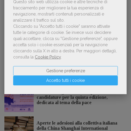
Questo sito web utilizza cookie e altre tecniche di
Kobo ha rifiutato il 45% dei testi ricevuti per
2
sospetto utilizzo dell’IA
tracciamento per migliorare la tua esperienza di
navigazione, mostrarti contenuti personalizzati e
analizzare il traffico sul sito.
Cliccando su "Accetto tutti i cookie" saranno attivate
tutte le categorie di cookie.
Se invece vuoi decidere
«La voce umana? Ha un valore aggiunto
3
impareggiabile». Simona Musmeci, product
quali accettare, clicca su "Gestione preferenze", oppure
manager ebook e audiolibri
accetta solo i cookie essenziali per la navigazione
cliccando sulla X in alto a destra.
Per maggiori dettagli,
consulta la
Cookie Policy
.
Gestione preferenze
NOTIZIE DALL'AIE
Accetto tutti i cookie
Il Premio Inge Feltrinelli apre le
candidature per la quinta edizione,
dedicata al tema della pace
Aperte le adesioni alla collettiva italiana
della China Shanghai International