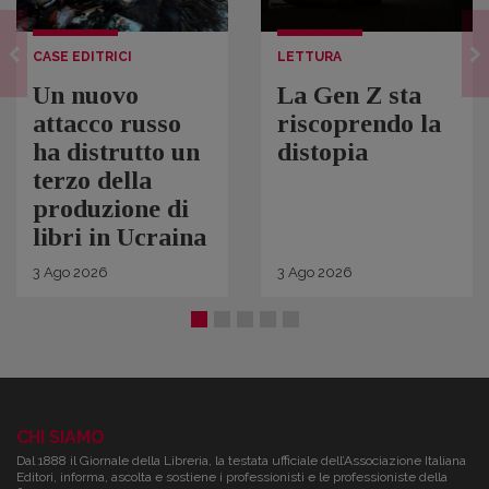
CASE EDITRICI
LETTURA
Un nuovo
La Gen Z sta
attacco russo
riscoprendo la
ha distrutto un
distopia
terzo della
produzione di
libri in Ucraina
3
Ago
2026
3
Ago
2026
CHI SIAMO
Dal 1888 il Giornale della Libreria, la testata ufficiale dell’Associazione Italiana
Editori, informa, ascolta e sostiene i professionisti e le professioniste della