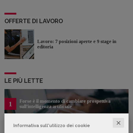
OFFERTE DI LAVORO
Lavoro: 7 posizioni aperte e 9 stage in
editoria
LE PIÙ LETTE
Forse è il momento di cambiare prospettiva
1
sull’intelligenza artificiale
✕
Informativa sull'utilizzo dei cookie