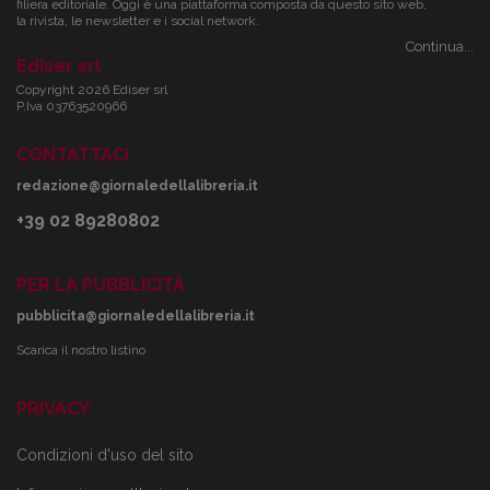
filiera editoriale. Oggi è una piattaforma composta da questo sito web,
la rivista, le newsletter e i social network.
Continua...
Ediser srl
Copyright 2026 Ediser srl
P.Iva 03763520966
CONTATTACI
redazione@giornaledellalibreria.it
+39 02 89280802
PER LA PUBBLICITÀ
pubblicita@giornaledellalibreria.it
Scarica il nostro listino
PRIVACY
Condizioni d'uso del sito