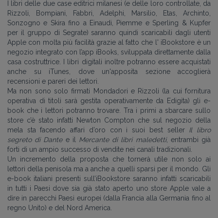
I libri delle due case editrici milanesi (e delle loro controllate, da
Rizzoli, Bompiani, Fabbri, Adelphi, Marsilio, Etas, Archinto,
Sonzogno e Skira fino a Einaudi, Piemme e Sperling & Kupfer
per il gruppo di Segrate) saranno quindi scaricabili dagli utenti
Apple con molta più facilità grazie al fatto che l' iBookstore è un
negozio integrato con l’app iBooks, sviluppata direttamente dalla
casa costruttrice. I libri digitali inoltre potranno essere acquistati
anche su iTunes, dove un'apposita sezione accoglierà
recensioni e pareri dei lettori.
Ma non sono solo firmati Mondadori e Rizzoli (la cui fornitura
operativa di titoli sarà gestita operativamente da Edigita) gli e-
book che i lettori potranno trovare. Tra i primi a sbarcare sullo
store c’è stato infatti Newton Compton che sul negozio della
mela sta facendo affari d’oro con i suoi best seller
Il libro
segreto di Dante
e il
Mercante di libri maledetti
, entrambi già
forti di un ampio successo di vendite nei canali tradizionali.
Un incremento della proposta che tornerà utile non solo ai
lettori della penisola ma a anche a quelli sparsi per il mondo. Gli
e-book italiani presenti sull’iBookstore saranno infatti scaricabili
in tutti i Paesi dove sia già stato aperto uno store Apple vale a
dire in parecchi Paesi europei (dalla Francia alla Germania fino al
regno Unito) e del Nord America.