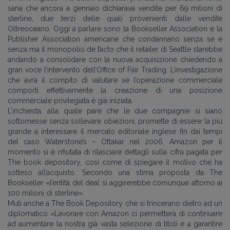
sana che ancora a gennaio dichiarava vendite per 69 milioni di
sterline, due terzi delle quali provenienti dalle vendite
Oltreoceano. Oggi a parlare sono la Bookseller Association e la
Publisher Association americane che condannano senza se e
senza ma il monopolio de facto che il retailer di Seattle starebbe
andando a consolidare con la nuova acquisizione chiedendo a
gran voce l’intervento dell’Office of Fair Trading. L’investigazione
che avrà il compito di valutare se l’operazione commerciale
comporti effettivamente la creazione di una posizione
commerciale privilegiata è già iniziata.
L’inchiesta, alla quale pare che le due compagnie si siano
sottomesse senza sollevare obiezioni, promette di essere la più
grande a interessare il mercato editoriale inglese fin dai tempi
del caso Waterstone’s – Ottakar nel 2006. Amazon per il
momento si è rifiutata di rilasciare dettagli sulla cifra pagata per
The book depository, così come di spiegare il motivo che ha
sotteso all’acquisto. Secondo una stima proposta da The
Bookseller «l’entità del deal si aggirerebbe comunque attorno ai
100 milioni di sterline».
Muti anche a The Book Depository che si trincerano dietro ad un
diplomatico «Lavorare con Amazon ci permetterà di continuare
ad aumentare la nostra già vasta selezione di titoli e a garantire