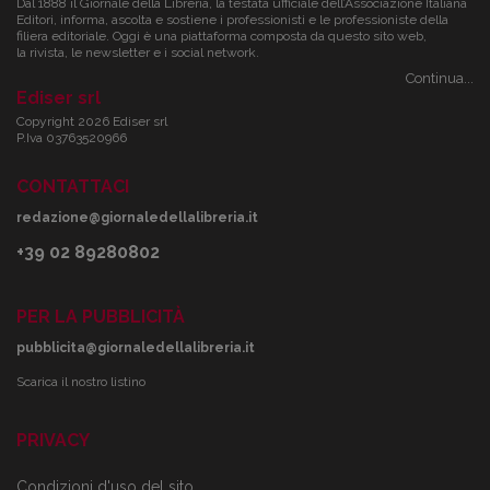
Dal 1888 il Giornale della Libreria, la testata ufficiale dell’Associazione Italiana
Editori, informa, ascolta e sostiene i professionisti e le professioniste della
filiera editoriale. Oggi è una piattaforma composta da questo sito web,
la rivista, le newsletter e i social network.
Continua...
Ediser srl
Copyright 2026 Ediser srl
P.Iva 03763520966
CONTATTACI
redazione@giornaledellalibreria.it
+39 02 89280802
PER LA PUBBLICITÀ
pubblicita@giornaledellalibreria.it
Scarica il nostro listino
PRIVACY
Condizioni d'uso del sito