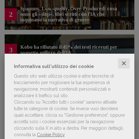
Spammy, Low-quality, Over-Produced: cosa
2
sono gli «slop», libri scritti con l'IA che
inquinano la narrativa di genere
Kobo ha rifiutato il 45% dei testi ricevuti per
3
sospetto utilizzo dell’IA
✕
Informativa sull'utilizzo dei cookie
Questo sito web utilizza cookie e altre tecniche di
tracciamento per migliorare la tua esperienza di
NOTIZIE DALL'AIE
navigazione, mostrarti contenuti personalizzati e
analizzare il traffico sul sito.
Cliccando su "Accetto tutti i cookie" saranno attivate
Il Premio Inge Feltrinelli apre le
tutte le categorie di cookie.
Se invece vuoi decidere
candidature per la quinta edizione,
quali accettare, clicca su "Gestione preferenze", oppure
dedicata al tema della pace
accetta solo i cookie essenziali per la navigazione
cliccando sulla X in alto a destra.
Per maggiori dettagli,
consulta la
Cookie Policy
.