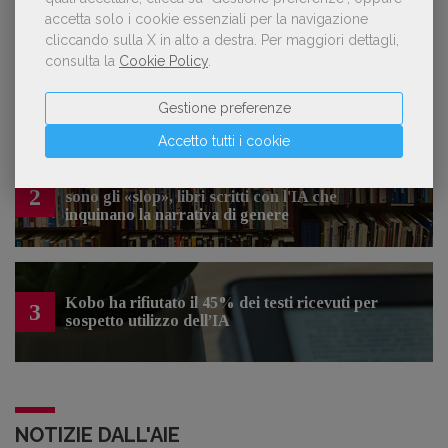
LE PIÙ LETTE
accetta solo i cookie essenziali per la navigazione
cliccando sulla X in alto a destra.
Per maggiori dettagli,
consulta la
Cookie Policy
.
Forse è il momento di cambiare prospettiva
1
sull’intelligenza artificiale
Gestione preferenze
Accetto tutti i cookie
Spammy, Low-quality, Over-Produced: cosa
2
sono gli «slop», libri scritti con l'IA che
inquinano la narrativa di genere
Kobo ha rifiutato il 45% dei testi ricevuti per
3
sospetto utilizzo dell’IA
NOTIZIE DALL'AIE