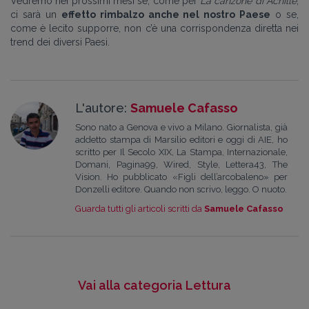
Vedremo nei prossimi mesi se, come per
La canzone di Achille
,
ci sarà un
effetto rimbalzo anche nel nostro Paese
o se,
come è lecito supporre, non c’è una corrispondenza diretta nei
trend dei diversi Paesi.
L'autore:
Samuele Cafasso
Sono nato a Genova e vivo a Milano. Giornalista, già
addetto stampa di Marsilio editori e oggi di AIE, ho
scritto per Il Secolo XIX, La Stampa, Internazionale,
Domani, Pagina99, Wired, Style, Lettera43, The
Vision. Ho pubblicato «Figli dell’arcobaleno» per
Donzelli editore. Quando non scrivo, leggo. O nuoto.
Guarda tutti gli articoli scritti da
Samuele Cafasso
Vai alla categoria Lettura