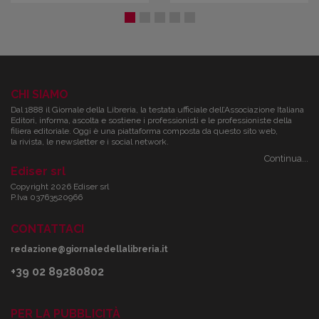
CHI SIAMO
Dal 1888 il Giornale della Libreria, la testata ufficiale dell’Associazione Italiana
Editori, informa, ascolta e sostiene i professionisti e le professioniste della
filiera editoriale. Oggi è una piattaforma composta da questo sito web,
la rivista, le newsletter e i social network.
Continua...
Ediser srl
Copyright 2026 Ediser srl
P.Iva 03763520966
CONTATTACI
redazione@giornaledellalibreria.it
+39 02 89280802
PER LA PUBBLICITÀ