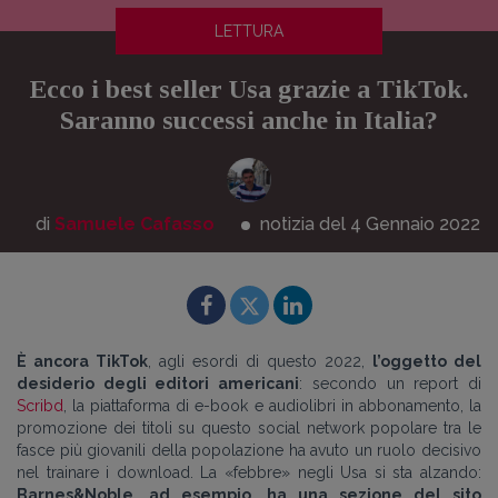
LETTURA
Ecco i best seller Usa grazie a TikTok.
Saranno successi anche in Italia?
di
Samuele Cafasso
notizia del 4
Gennaio
2022
È ancora TikTok
, agli esordi di questo 2022,
l’oggetto del
desiderio degli editori americani
: secondo un report di
Scribd
, la piattaforma di e-book e audiolibri in abbonamento, la
promozione dei titoli su questo social network popolare tra le
fasce più giovanili della popolazione ha avuto un ruolo decisivo
nel trainare i download. La «febbre» negli Usa si sta alzando:
Barnes&Noble, ad esempio, ha una sezione del sito