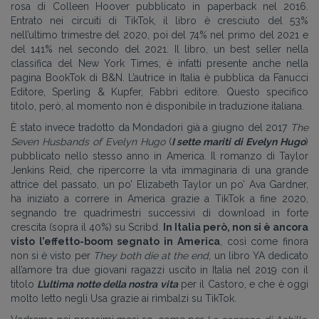
rosa di Colleen Hoover pubblicato in paperback nel 2016.
Entrato nei circuiti di TikTok, il libro è cresciuto del 53%
nell’ultimo trimestre del 2020, poi del 74% nel primo del 2021 e
del 141% nel secondo del 2021. Il libro, un best seller nella
classifica del New York Times, è infatti presente anche nella
pagina BookTok di B&N. L’autrice in Italia è pubblica da Fanucci
Editore, Sperling & Kupfer, Fabbri editore. Questo specifico
titolo, però, al momento non è disponibile in traduzione italiana.
È stato invece tradotto da Mondadori già a giugno del 2017
The
Seven Husbands of Evelyn Hugo
(
I sette mariti di Evelyn Hugo
)
pubblicato nello stesso anno in America. Il romanzo di Taylor
Jenkins Reid, che ripercorre la vita immaginaria di una grande
attrice del passato, un po’ Elizabeth Taylor un po’ Ava Gardner,
ha iniziato a correre in America grazie a TikTok a fine 2020,
segnando tre quadrimestri successivi di download in forte
crescita (sopra il 40%) su Scribd.
In Italia però, non si è ancora
visto l’effetto-boom segnato in America
, così come finora
non si è visto per
They both die at the end
, un libro YA dedicato
all’amore tra due giovani ragazzi uscito in Italia nel 2019 con il
titolo
L’ultima notte della nostra vita
per il Castoro, e che è oggi
molto letto negli Usa grazie ai rimbalzi su TikTok.