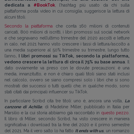
dedicata a
#BookTok
, l’hashtag più usato da chi sulla
piattaforma posta video in cui consiglia, suggerisce la lettura di
alcuni titoli.
Secondo la piattaforma
che conta 160 milioni di contenuti
caricati, 800 milioni di iscritti, i libri promossi sul social network
e che segnavano nell’ultimo trimestre del 2020 ascolti e letture
in calo, nel 2021 hanno visto crescere i tassi di lettura/ascolto a
una media superiore al 50% trimestre su trimestre, lungo tutto
l’anno
. I libri promossi su TikTok, secondo la piattaforma,
vedono crescere la lettura di circa il 75% su base annua
. Il
dato ovviamente va preso con le dovute precauzioni: è una
media, innanzitutto, e non è chiaro quali titoli siano stati inclusi
nel calcolo, ovvero se siano compresi solo i libri che si sono
mostrati dei successi o tutti quelli che, in qualche modo, sono
stati citati dai principali influencer su TikTok.
In particolare Scribd cita tre titoli: uno è, ancora una volta,
La
canzone di Achille
, di Madeline Miller, pubblicato in Italia per
Marsilio e la cui storia abbiamo già raccontato in
questo pezzo
.
Il libro di Miller, secondo Scribd, ha visto crescere in maniera
significativa i download tra la fine del 2020 e il primo semestre
del 2021. Ma il vero salto lo ha fatto
It ends with us
, un romanzo