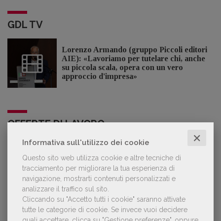
GDL TV
Lorenzo Armando (gruppo Piccoli editori
AIE): «Lavoriamo per tutelare chi, anche
su piccola scala, opera con un vero
approccio d'impresa»
OFFERTE DI LAVORO
✕
Informativa sull'utilizzo dei cookie
Lavoro: 7 posizioni aperte e 9 stage in
Questo sito web utilizza cookie e altre tecniche di
editoria
tracciamento per migliorare la tua esperienza di
navigazione, mostrarti contenuti personalizzati e
analizzare il traffico sul sito.
Cliccando su "Accetto tutti i cookie" saranno attivate
tutte le categorie di cookie.
Se invece vuoi decidere
quali accettare, clicca su "Gestione preferenze", oppure