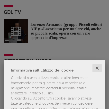
GDL TV
Lorenzo Armando (gruppo Piccoli editori
AIE): «Lavoriamo per tutelare chi, anche
su piccola scala, opera con un vero
approccio d'impresa»
OFFERTE DI LAVORO
✕
Informativa sull'utilizzo dei cookie
Lavoro: 7 posizioni aperte e 9 stage in
Questo sito web utilizza cookie e altre tecniche di
editoria
tracciamento per migliorare la tua esperienza di
navigazione, mostrarti contenuti personalizzati e
analizzare il traffico sul sito.
Cliccando su "Accetto tutti i cookie" saranno attivate
tutte le categorie di cookie.
Se invece vuoi decidere
quali accettare, clicca su "Gestione preferenze", oppure