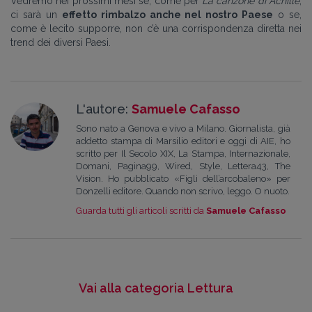
Vedremo nei prossimi mesi se, come per
La canzone di Achille
,
ci sarà un
effetto rimbalzo anche nel nostro Paese
o se,
come è lecito supporre, non c’è una corrispondenza diretta nei
trend dei diversi Paesi.
L'autore:
Samuele Cafasso
Sono nato a Genova e vivo a Milano. Giornalista, già
addetto stampa di Marsilio editori e oggi di AIE, ho
scritto per Il Secolo XIX, La Stampa, Internazionale,
Domani, Pagina99, Wired, Style, Lettera43, The
Vision. Ho pubblicato «Figli dell’arcobaleno» per
Donzelli editore. Quando non scrivo, leggo. O nuoto.
Guarda tutti gli articoli scritti da
Samuele Cafasso
Vai alla categoria Lettura