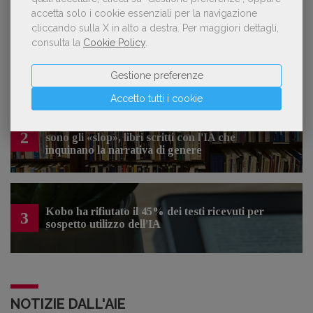
LE PIÙ LETTE
accetta solo i cookie essenziali per la navigazione
cliccando sulla X in alto a destra.
Per maggiori dettagli,
consulta la
Cookie Policy
.
Forse è il momento di cambiare prospettiva
1
sull’intelligenza artificiale
Gestione preferenze
Accetto tutti i cookie
Spammy, Low-quality, Over-Produced: cosa
2
sono gli «slop», libri scritti con l'IA che
inquinano la narrativa di genere
Kobo ha rifiutato il 45% dei testi ricevuti per
3
sospetto utilizzo dell’IA
NOTIZIE DALL'AIE