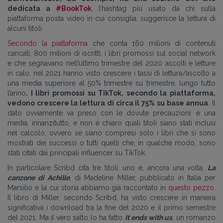
dedicata a
#BookTok
, l’hashtag più usato da chi sulla
piattaforma posta video in cui consiglia, suggerisce la lettura di
alcuni titoli.
Secondo la piattaforma
che conta 160 milioni di contenuti
caricati, 800 milioni di iscritti, i libri promossi sul social network
e che segnavano nell’ultimo trimestre del 2020 ascolti e letture
in calo, nel 2021 hanno visto crescere i tassi di lettura/ascolto a
una media superiore al 50% trimestre su trimestre, lungo tutto
l’anno
. I libri promossi su TikTok, secondo la piattaforma,
vedono crescere la lettura di circa il 75% su base annua
. Il
dato ovviamente va preso con le dovute precauzioni: è una
media, innanzitutto, e non è chiaro quali titoli siano stati inclusi
nel calcolo, ovvero se siano compresi solo i libri che si sono
mostrati dei successi o tutti quelli che, in qualche modo, sono
stati citati dai principali influencer su TikTok.
In particolare Scribd cita tre titoli: uno è, ancora una volta,
La
canzone di Achille
, di Madeline Miller, pubblicato in Italia per
Marsilio e la cui storia abbiamo già raccontato in
questo pezzo
.
Il libro di Miller, secondo Scribd, ha visto crescere in maniera
significativa i download tra la fine del 2020 e il primo semestre
del 2021. Ma il vero salto lo ha fatto
It ends with us
, un romanzo