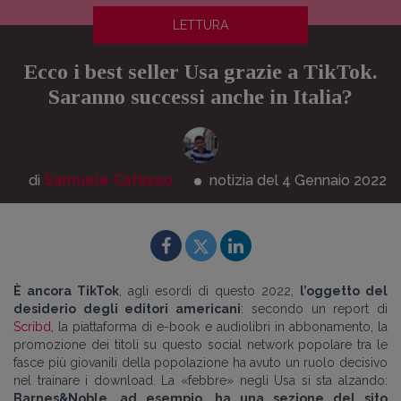
LETTURA
Ecco i best seller Usa grazie a TikTok.
Saranno successi anche in Italia?
di
Samuele Cafasso
notizia del 4
Gennaio
2022
È ancora TikTok
, agli esordi di questo 2022,
l’oggetto del
desiderio degli editori americani
: secondo un report di
Scribd
, la piattaforma di e-book e audiolibri in abbonamento, la
promozione dei titoli su questo social network popolare tra le
fasce più giovanili della popolazione ha avuto un ruolo decisivo
nel trainare i download. La «febbre» negli Usa si sta alzando:
Barnes&Noble, ad esempio, ha una sezione del sito