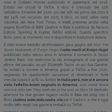
rosa di Colleen Hoover pubblicato in paperback nel 2016.
Entrato nei circuiti di TikTok, il libro è cresciuto del 53%
nell’ultimo trimestre del 2020, poi del 74% nel primo del 2021 e
del 141% nel secondo del 2021. Il libro, un best seller nella
classifica del New York Times, è infatti presente anche nella
pagina BookTok di B&N. L’autrice in Italia è pubblica da Fanucci
Editore, Sperling & Kupfer, Fabbri editore. Questo specifico
titolo, però, al momento non è disponibile in traduzione italiana.
È stato invece tradotto da Mondadori già a giugno del 2017
The
Seven Husbands of Evelyn Hugo
(
I sette mariti di Evelyn Hugo
)
pubblicato nello stesso anno in America. Il romanzo di Taylor
Jenkins Reid, che ripercorre la vita immaginaria di una grande
attrice del passato, un po’ Elizabeth Taylor un po’ Ava Gardner,
ha iniziato a correre in America grazie a TikTok a fine 2020,
segnando tre quadrimestri successivi di download in forte
crescita (sopra il 40%) su Scribd.
In Italia però, non si è ancora
visto l’effetto-boom segnato in America
, così come finora
non si è visto per
They both die at the end
, un libro YA dedicato
all’amore tra due giovani ragazzi uscito in Italia nel 2019 con il
titolo
L’ultima notte della nostra vita
per il Castoro, e che è oggi
molto letto negli Usa grazie ai rimbalzi su TikTok.