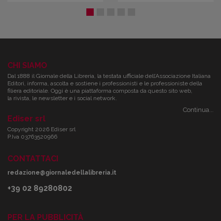
CHI SIAMO
Dal 1888 il Giornale della Libreria, la testata ufficiale dell’Associazione Italiana
Editori, informa, ascolta e sostiene i professionisti e le professioniste della
filiera editoriale. Oggi è una piattaforma composta da questo sito web,
la rivista, le newsletter e i social network.
Continua...
Ediser srl
Copyright 2026 Ediser srl
P.Iva 03763520966
CONTATTACI
redazione@giornaledellalibreria.it
+39 02 89280802
PER LA PUBBLICITÀ