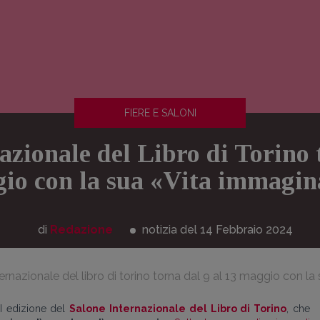
FIERE E SALONI
azionale del Libro di Torino 
io con la sua «Vita immagin
di
Redazione
notizia del 14
Febbraio
2024
nternazionale del libro di torino torna dal 9 al 13 maggio con l
VI edizione del
Salone Internazionale del Libro di Torino
, che