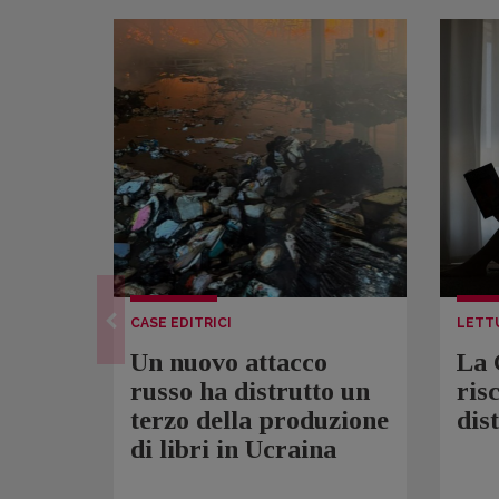
CASE EDITRICI
LETT
Un nuovo attacco
La 
russo ha distrutto un
ris
terzo della produzione
dis
di libri in Ucraina