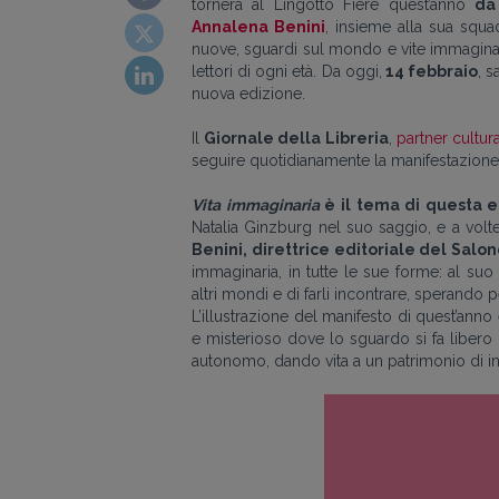
tornerà al Lingotto Fiere quest’anno
da
Annalena Benini
, insieme alla sua squ
nuove, sguardi sul mondo e vite immaginarie, 
lettori di ogni età. Da oggi,
14 febbraio
, s
nuova edizione.
Il
Giornale della Libreria
,
partner cultur
seguire quotidianamente la manifestazione c
Vita immaginaria
è il tema di questa e
Natalia Ginzburg nel suo saggio, e a volte
Benini, direttrice editoriale del Salo
immaginaria, in tutte le sue forme: al s
altri mondi e di farli incontrare, sperando
L’illustrazione del manifesto di quest’anno
e misterioso dove lo sguardo si fa libero
autonomo, dando vita a un patrimonio di infi