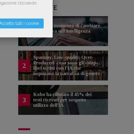
avigazione cliccando
LE PIÙ LETTE
Accetto tutti i cookie
Forse è il momento di cambiare
1
prospettiva sull’intelligenza
artificiale
Spammy, Low-quality, Over-
Produced: cosa sono gli «slop»,
2
libri scritti con l'IA che
inquinano la narrativa di genere
Kobo ha rifiutato il 45% dei
3
testi ricevuti per sospetto
utilizzo dell’IA