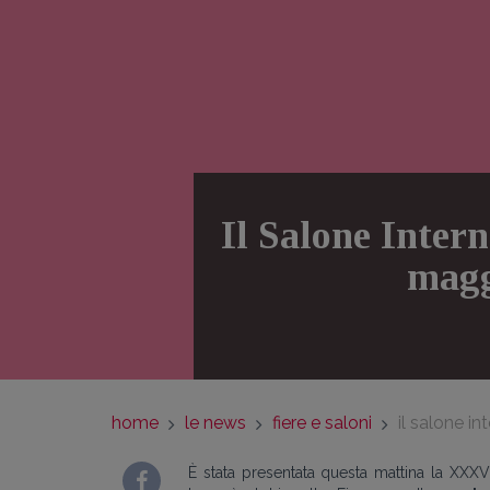
Il Salone Intern
magg
home
le news
fiere e saloni
il salone i
È stata presentata questa mattina la XXX