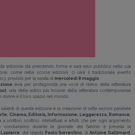
sta edizione sta prendendo forma e sarà reso pubblico nella sua
lone, come nelle scorse edizioni, ci sarà il tradizionale evento
o3, previsto per la serata di
mercoledì 8 maggio
.
azione
avrà per protagonista una voce di rilievo della letteratura
out
, una delle autrici più incisive della letteratura contemporanea
le donne e il loro spazio nel mondo.
 salienti di questa edizione è la creazione di sette sezioni parallele
rte, Cinema, Editoria, Informazione, Leggerezza, Romance,
 a scrittori, scrittrici, intellettuali e artisti, che per ogni argomento
e condurranno durante le giornate del Salone: è prevista la
 Lapierre
, del regista
Paolo Sorrentino
, di
Antoine Gallimard
,