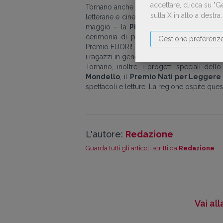
accettare, clicca su "
Tornano anche quest’anno il
Rights Cent
sulla X in alto a destra
letterarie e cinematografiche e case di p
maggio – la
Pista 500
, il progetto artis
cerimonia di premiazione del
Premio S
Gestione preferenz
Premio FUORI!, dedicato alla letteratura e a
i ragazzi in generale, come il
Bookstock
,
Tornano, inoltre, i progetti speciali dell
Mondello
, il
Premio Nati per Leggere
spettacoli e letture. La regione ospite ques
L'autore:
Redazione
Guarda tutti gli articoli scritti da
Redazione
Vai al