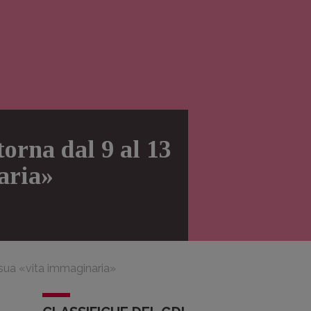
torna dal 9 al 13
aria»
a sua «vita immaginaria»