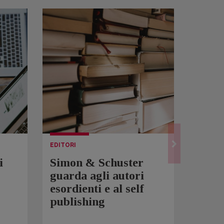
EDITORI
LETTUR
i
Simon & Schuster
Spam
guarda agli autori
Over
esordienti e al self
sono 
publishing
scrit
inqui