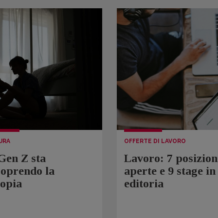
URA
OFFERTE DI LAVORO
Gen Z sta
Lavoro: 7 posizion
coprendo la
aperte e 9 stage in
topia
editoria