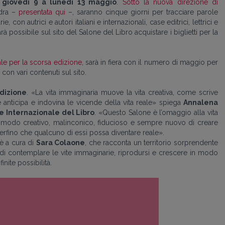
 giovedì 9 a lunedì 13 maggio
.
Sotto la nuova direzione di
adra –
presentata qui
–, saranno cinque giorni per tracciare parole
con autrici e autori italiani e internazionali, case editrici, lettrici e
arà possibile sul sito del Salone del Libro acquistare i biglietti per la
ale per la scorsa edizione
,
sarà in fiera con il numero di maggio per
on vari contenuti sul sito.
dizione
. «La vita immaginaria muove la vita creativa, come scrive
 anticipa e indovina le vicende della vita reale» spiega
Annalena
ne Internazionale del Libro
. «Questo Salone è l’omaggio alla vita
uo modo creativo, malinconico, fiducioso e sempre nuovo di creare
 perfino che qualcuno di essi possa diventare reale».
 è a cura di
Sara Colaone
, che racconta un territorio sorprendente
 di contemplare le vite immaginarie, riprodursi e crescere in modo
nite possibilità.