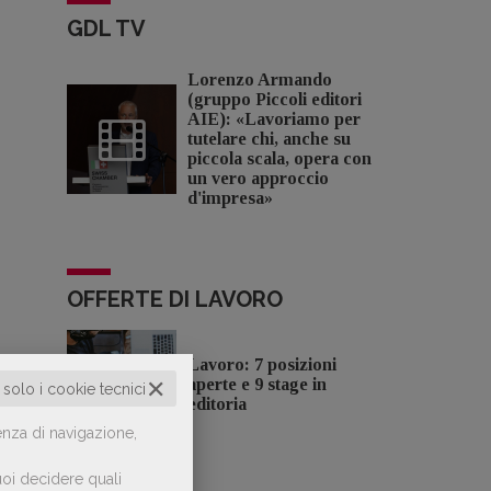
GDL TV
Lorenzo Armando
(gruppo Piccoli editori
AIE): «Lavoriamo per
tutelare chi, anche su
piccola scala, opera con
un vero approccio
d'impresa»
OFFERTE DI LAVORO
Lavoro: 7 posizioni
✕
aperte e 9 stage in
o solo i cookie tecnici
editoria
enza di navigazione,
oi decidere quali