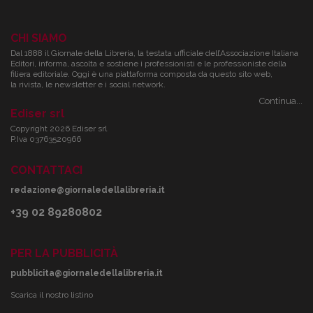
CHI SIAMO
Dal 1888 il Giornale della Libreria, la testata ufficiale dell’Associazione Italiana
Editori, informa, ascolta e sostiene i professionisti e le professioniste della
filiera editoriale. Oggi è una piattaforma composta da questo sito web,
la rivista, le newsletter e i social network.
Continua...
Ediser srl
Copyright 2026 Ediser srl
P.Iva 03763520966
CONTATTACI
redazione@giornaledellalibreria.it
+39 02 89280802
PER LA PUBBLICITÀ
pubblicita@giornaledellalibreria.it
Scarica il nostro listino