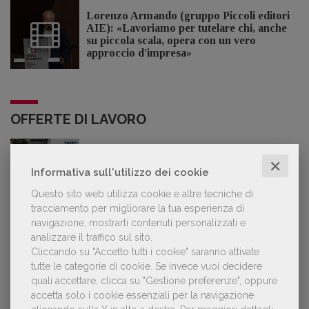
Lorenzo Armando (gruppo Piccoli editori
AIE): «Lavoriamo per tutelare chi, anche
su piccola scala, opera con un vero
approccio d'impresa»
OFFERTE DI LAVORO
✕
Lavoro: 7 posizioni aperte e 9 stage in
Informativa sull'utilizzo dei cookie
editoria
Questo sito web utilizza cookie e altre tecniche di
tracciamento per migliorare la tua esperienza di
navigazione, mostrarti contenuti personalizzati e
analizzare il traffico sul sito.
Cliccando su "Accetto tutti i cookie" saranno attivate
LE PIÙ LETTE
tutte le categorie di cookie.
Se invece vuoi decidere
quali accettare, clicca su "Gestione preferenze", oppure
accetta solo i cookie essenziali per la navigazione
Con Nolan l’Odissea torna al cinema e cresce in