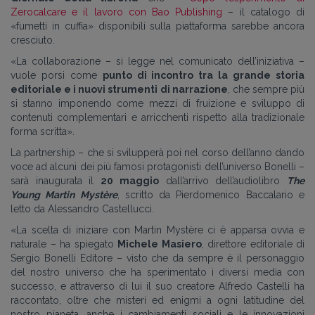
Zerocalcare e il lavoro con Bao Publishing
– il catalogo di
«fumetti in cuffia» disponibili sulla piattaforma sarebbe ancora
cresciuto.
«La collaborazione – si legge nel comunicato dell’iniziativa –
vuole porsi come
punto di incontro tra la grande storia
editoriale e i nuovi strumenti di narrazione
, che sempre più
si stanno imponendo come mezzi di fruizione e sviluppo di
contenuti complementari e arricchenti rispetto alla tradizionale
forma scritta».
La partnership – che si svilupperà poi nel corso dell’anno dando
voce ad alcuni dei più famosi protagonisti dell’universo Bonelli –
sarà inaugurata il
20 maggio
dall’arrivo dell’audiolibro
The
Young Martin Mystère
, scritto da Pierdomenico Baccalario e
letto da Alessandro Castellucci.
«La scelta di iniziare con Martin Mystère ci è apparsa ovvia e
naturale – ha spiegato
Michele Masiero
, direttore editoriale di
Sergio Bonelli Editore – visto che da sempre è il personaggio
del nostro universo che ha sperimentato i diversi media con
successo, e attraverso di lui il suo creatore Alfredo Castelli ha
raccontato, oltre che misteri ed enigmi a ogni latitudine del
nostro pianeta, anche i cambiamenti sociali e le innovazioni