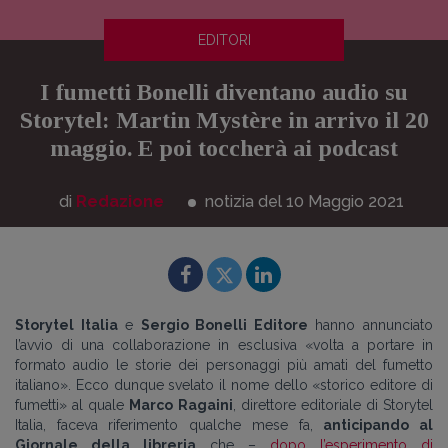
EDITORI
I fumetti Bonelli diventano audio su
Storytel: Martin Mystère in arrivo il 20
maggio. E poi toccherà ai podcast
di
Redazione
notizia del 10
Maggio
2021
Storytel Italia
e
Sergio Bonelli Editore
hanno annunciato
l’avvio di una collaborazione in esclusiva «volta a portare in
formato audio le storie dei personaggi più amati del fumetto
italiano». Ecco dunque svelato il nome dello «storico editore di
fumetti» al quale
Marco Ragaini
, direttore editoriale di Storytel
Italia, faceva riferimento qualche mese fa,
anticipando al
Giornale della libreria
che –
dopo l’esperimento di