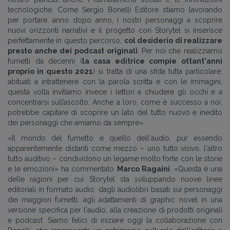
tecnologiche. Come Sergio Bonelli Editore stiamo lavorando
per portare, anno dopo anno, i nostri personaggi a scoprire
nuovi orizzonti narrativi e il progetto con Storytel si inserisce
perfettamente in questo percorso,
col desiderio di realizzare
presto anche dei podcast originali
. Per noi che realizziamo
fumetti da decenni (
la casa editrice compie ottant'anni
proprio in questo 2021
) si tratta di una sfida tutta particolare:
abituati a intrattenere con la parola scritta e con le immagini,
questa volta invitiamo invece i lettori a chiudere gli occhi e a
concentrarsi sull’ascolto. Anche a loro, come è successo a noi,
potrebbe capitare di scoprire un lato del tutto nuovo e inedito
dei personaggi che amiamo da sempre».
«Il mondo del fumetto e quello dell'audio, pur essendo
apparentemente distanti come mezzo – uno tutto visivo, l'altro
tutto auditivo – condividono un legame molto forte con le storie
e le emozioni» ha commentato
Marco Ragaini
. «Questa è una
delle ragioni per cui Storytel sta sviluppando nuove linee
editoriali in formato audio: dagli audiolibri basati sui personaggi
dei maggiori fumetti, agli adattamenti di graphic novel in una
versione specifica per l'audio, alla creazione di prodotti originali
e podcast. Siamo felici di iniziare oggi la collaborazione con