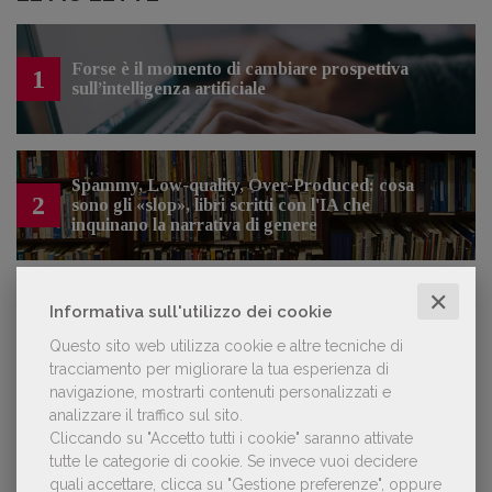
Forse è il momento di cambiare prospettiva
1
sull’intelligenza artificiale
Spammy, Low-quality, Over-Produced: cosa
2
sono gli «slop», libri scritti con l'IA che
inquinano la narrativa di genere
✕
Informativa sull'utilizzo dei cookie
Kobo ha rifiutato il 45% dei testi ricevuti per
3
sospetto utilizzo dell’IA
Questo sito web utilizza cookie e altre tecniche di
tracciamento per migliorare la tua esperienza di
navigazione, mostrarti contenuti personalizzati e
analizzare il traffico sul sito.
Cliccando su "Accetto tutti i cookie" saranno attivate
tutte le categorie di cookie.
Se invece vuoi decidere
NOTIZIE DALL'AIE
quali accettare, clicca su "Gestione preferenze", oppure