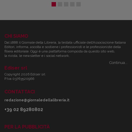
CHI SIAMO
Dal 1888 il Giornale della Libreria, la testata ufficiale dell’Associazione Italiana
Editori, informa, ascolta e sostiene i professionisti e le professioniste della
filiera editoriale. Oggi è una piattaforma composta da questo sito web,
la rivista, le newsletter e i social network.
Continua...
Ediser srl
Copyright 2026 Ediser srl
P.Iva 03763520966
CONTATTACI
redazione@giornaledellalibreria.it
+39 02 89280802
PER LA PUBBLICITÀ