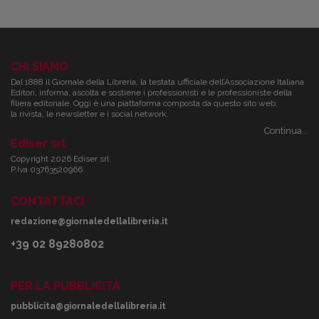
CHI SIAMO
Dal 1888 il Giornale della Libreria, la testata ufficiale dell’Associazione Italiana
Editori, informa, ascolta e sostiene i professionisti e le professioniste della
filiera editoriale. Oggi è una piattaforma composta da questo sito web,
la rivista, le newsletter e i social network.
Continua...
Ediser srl
Copyright 2026 Ediser srl
P.Iva 03763520966
CONTATTACI
redazione@giornaledellalibreria.it
+39 02 89280802
PER LA PUBBLICITÀ
pubblicita@giornaledellalibreria.it