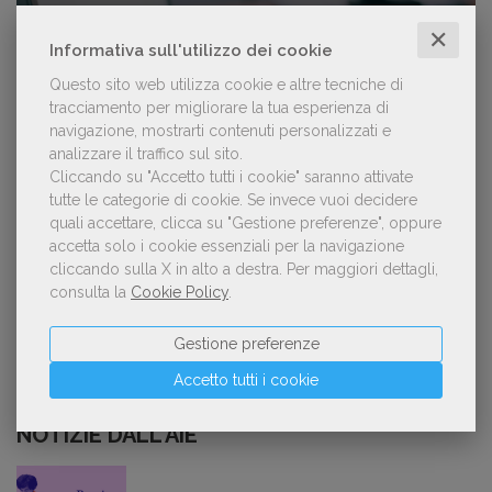
✕
Forse è il momento di cambiare prospettiva
1
Informativa sull'utilizzo dei cookie
sull’intelligenza artificiale
Questo sito web utilizza cookie e altre tecniche di
tracciamento per migliorare la tua esperienza di
navigazione, mostrarti contenuti personalizzati e
analizzare il traffico sul sito.
Kobo ha rifiutato il 45% dei testi ricevuti per
2
Cliccando su "Accetto tutti i cookie" saranno attivate
sospetto utilizzo dell’IA
tutte le categorie di cookie.
Se invece vuoi decidere
quali accettare, clicca su "Gestione preferenze", oppure
accetta solo i cookie essenziali per la navigazione
cliccando sulla X in alto a destra.
Per maggiori dettagli,
«La voce umana? Ha un valore aggiunto
consulta la
Cookie Policy
.
3
impareggiabile». Simona Musmeci, product
manager ebook e audiolibri
Gestione preferenze
Accetto tutti i cookie
NOTIZIE DALL'AIE