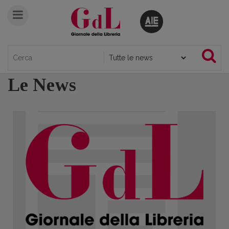
Le News