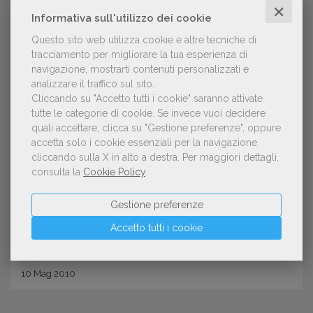
✕
Informativa sull'utilizzo dei cookie
Questo sito web utilizza cookie e altre tecniche di
tracciamento per migliorare la tua esperienza di
navigazione, mostrarti contenuti personalizzati e
analizzare il traffico sul sito.
Cliccando su "Accetto tutti i cookie" saranno attivate
tutte le categorie di cookie.
Se invece vuoi decidere
quali accettare, clicca su "Gestione preferenze", oppure
INNOVAZIONE
accetta solo i cookie essenziali per la navigazione
Regno Unito: vendite libri digitali al
cliccando sulla X in alto a destra.
Per maggiori dettagli,
consulta la
Cookie Policy
.
5%
Gestione preferenze
Accetto tutti i cookie
10
Mag
2010