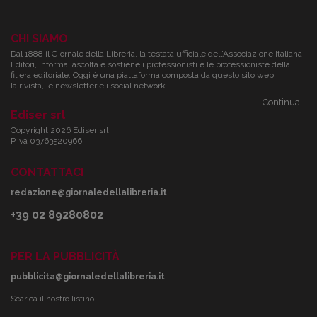
CHI SIAMO
Dal 1888 il Giornale della Libreria, la testata ufficiale dell’Associazione Italiana
Editori, informa, ascolta e sostiene i professionisti e le professioniste della
filiera editoriale. Oggi è una piattaforma composta da questo sito web,
la rivista, le newsletter e i social network.
Continua...
Ediser srl
Copyright 2026 Ediser srl
P.Iva 03763520966
CONTATTACI
redazione@giornaledellalibreria.it
+39 02 89280802
PER LA PUBBLICITÀ
pubblicita@giornaledellalibreria.it
Scarica il nostro listino