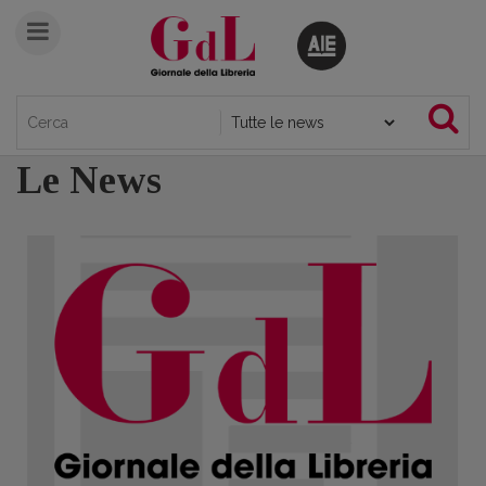
Le News