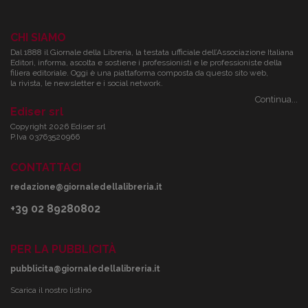
CHI SIAMO
Dal 1888 il Giornale della Libreria, la testata ufficiale dell’Associazione Italiana
Editori, informa, ascolta e sostiene i professionisti e le professioniste della
filiera editoriale. Oggi è una piattaforma composta da questo sito web,
la rivista, le newsletter e i social network.
Continua...
Ediser srl
Copyright 2026 Ediser srl
P.Iva 03763520966
CONTATTACI
redazione@giornaledellalibreria.it
+39 02 89280802
PER LA PUBBLICITÀ
pubblicita@giornaledellalibreria.it
Scarica il nostro listino