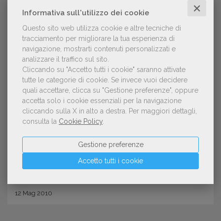
✕
Informativa sull'utilizzo dei cookie
Questo sito web utilizza cookie e altre tecniche di
tracciamento per migliorare la tua esperienza di
navigazione, mostrarti contenuti personalizzati e
analizzare il traffico sul sito.
Cliccando su "Accetto tutti i cookie" saranno attivate
tutte le categorie di cookie.
Se invece vuoi decidere
quali accettare, clicca su "Gestione preferenze", oppure
CURIOSITÀ
accetta solo i cookie essenziali per la navigazione
Concorso internazionale di
cliccando sulla X in alto a destra.
Per maggiori dettagli,
consulta la
Cookie Policy
.
illustrazione
Gestione preferenze
Accetto tutti i cookie
12
Mag
2010