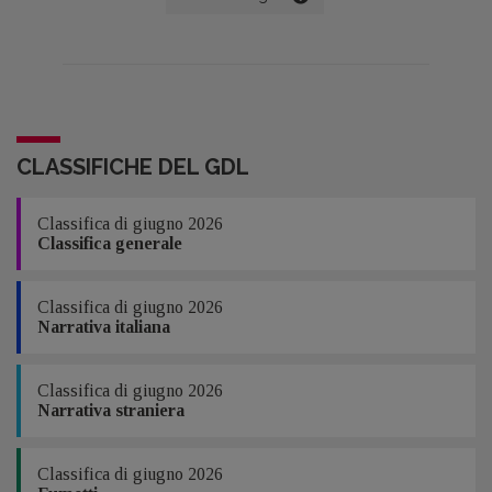
sull’economia del Regno Unito. PwC,
multinazionale che si occupa di consulenza
e servizi alle aziende, ha approfondito in
particolare il ruolo del copyright per le
opere artistiche e letterarie, analizzando tre
punti chiave: il valore economico del
copyright, quello del secondary copyright
(diritti di riproduzione) e infine il ruolo del
collective licensing attraverso la
mediazione delle Collective Management
CLASSIFICHE DEL GDL
Organisations (Cmo). Per realizzare il report,
pubblicato a marzo 2011, PwC si è servita di
ricerche provenienti dalle stesse Cmo, oltre
ad altre indagini del Cla, dell’Authors’
Classifica di giugno 2026
Licensing and Collecting Society, della
Classifica generale
Publishers Licensing Society e della Design
and Artists Copyright Society. I dati
contenuti in queste indagini, incrociati con
quelli di altre rilevazioni e comparati in una
Classifica di giugno 2026
prospettiva macroeconomica, costituiscono
Narrativa italiana
l’asse di questo report, di cui proponiamo di
seguito i principali risultati.
Classifica di giugno 2026
Narrativa straniera
Classifica di giugno 2026