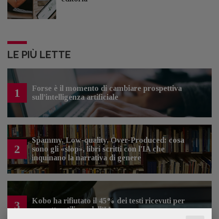
LE PIÙ LETTE
Forse è il momento di cambiare prospettiva
1
sull’intelligenza artificiale
Spammy, Low-quality, Over-Produced: cosa
2
sono gli «slop», libri scritti con l'IA che
inquinano la narrativa di genere
Kobo ha rifiutato il 45% dei testi ricevuti per
3
sospetto utilizzo dell’IA