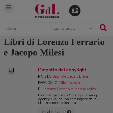
Libri di Lorenzo Ferrario
e Jacopo Milesi
L’impatto del copyright
digital
RIVISTA:
Giornale della Libreria
FASCICOLO:
Ottobre 2011
DI
Lorenzo Ferrario e Jacopo Milesi
Lo scorso gennaio la Copyright Licesing
Agency (Cla), equivalente inglese della
Siae, ha commissionato a
PricewaterhouseCoopers un’indagine per
verificare l’impatto del diritto d’autore
Vai al dettaglio