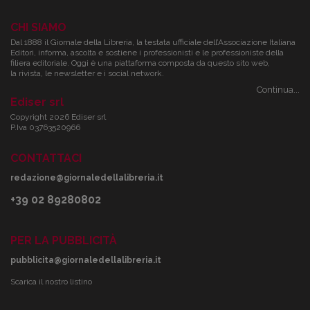
CHI SIAMO
Dal 1888 il Giornale della Libreria, la testata ufficiale dell’Associazione Italiana
Editori, informa, ascolta e sostiene i professionisti e le professioniste della
filiera editoriale. Oggi è una piattaforma composta da questo sito web,
la rivista, le newsletter e i social network.
Continua...
Ediser srl
Copyright 2026 Ediser srl
P.Iva 03763520966
CONTATTACI
redazione@giornaledellalibreria.it
+39 02 89280802
PER LA PUBBLICITÀ
pubblicita@giornaledellalibreria.it
Scarica il nostro listino