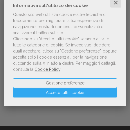
✕
Informativa sull'utilizzo dei cookie
Questo sito web utilizza cookie e altre tecniche di
tracciamento per migliorare la tua esperienza di
NOTIZIE DALL'AIE
navigazione, mostrarti contenuti personalizzati e
analizzare il traffico sul sito.
Cliccando su "Accetto tutti i cookie" saranno attivate
Il Premio Inge Feltrinelli apre le
tutte le categorie di cookie.
Se invece vuoi decidere
candidature per la quinta edizione,
quali accettare, clicca su "Gestione preferenze", oppure
dedicata al tema della pace
accetta solo i cookie essenziali per la navigazione
cliccando sulla X in alto a destra.
Per maggiori dettagli,
consulta la
Cookie Policy
.
Aperte le adesioni alla collettiva italiana
della China Shanghai International
Gestione preferenze
Children's Book Fair 2026. Candidature
entro il 21 luglio 2026
Accetto tutti i cookie