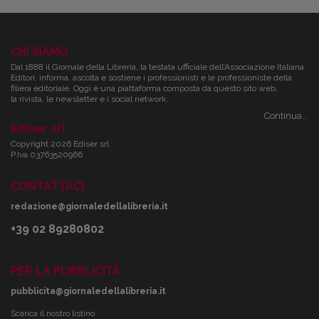
CHI SIAMO
Dal 1888 il Giornale della Libreria, la testata ufficiale dell’Associazione Italiana
Editori, informa, ascolta e sostiene i professionisti e le professioniste della
filiera editoriale. Oggi è una piattaforma composta da questo sito web,
la rivista, le newsletter e i social network.
Continua...
Ediser srl
Copyright 2026 Ediser srl
P.Iva 03763520966
CONTATTACI
redazione@giornaledellalibreria.it
+39 02 89280802
PER LA PUBBLICITÀ
pubblicita@giornaledellalibreria.it
Scarica il nostro listino