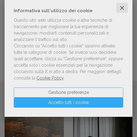
candidature per la quinta edizione,
✕
dedicata al tema della pace
Informativa sull'utilizzo dei cookie
Questo sito web utilizza cookie e altre tecniche di
tracciamento per migliorare la tua esperienza di
Aperte le adesioni alla collettiva italiana
navigazione, mostrarti contenuti personalizzati e
della China Shanghai International
Children's Book Fair 2026. Candidature
analizzare il traffico sul sito.
entro il 21 luglio 2026
Cliccando su "Accetto tutti i cookie" saranno attivate
tutte le categorie di cookie.
Se invece vuoi decidere
quali accettare, clicca su "Gestione preferenze", oppure
accetta solo i cookie essenziali per la navigazione
cliccando sulla X in alto a destra.
Per maggiori dettagli,
consulta la
Cookie Policy
.
CONTINUA A LEGGERE
Gestione preferenze
Accetto tutti i cookie