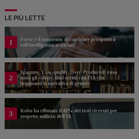
LE PIÙ LETTE
Forse è il momento di cambiare prospettiva
1
sull’intelligenza artificiale
Spammy, Low-quality, Over-Produced: cosa
2
sono gli «slop», libri scritti con l'IA che
inquinano la narrativa di genere
Kobo ha rifiutato il 45% dei testi ricevuti per
3
sospetto utilizzo dell’IA