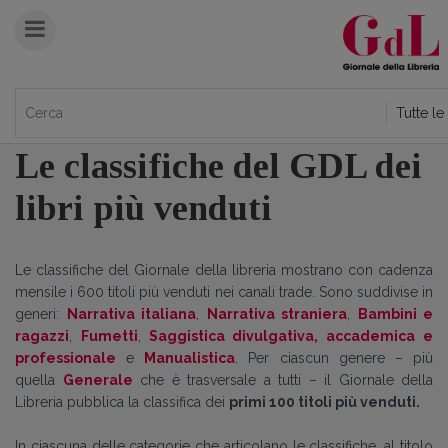
Le classifiche del GDL dei
libri più venduti
Le classifiche del Giornale della libreria mostrano con cadenza
mensile i 600 titoli più venduti nei canali trade. Sono suddivise in
generi:
Narrativa italiana
,
Narrativa straniera
,
Bambini e
ragazzi
,
Fumetti
,
Saggistica divulgativa, accademica e
professionale
e
Manualistica
. Per ciascun genere – più
quella
Generale
che è trasversale a tutti – il Giornale della
Libreria pubblica la classifica dei
primi 100 titoli più venduti.
In ciascuna delle categorie che articolano le classifiche, al titolo