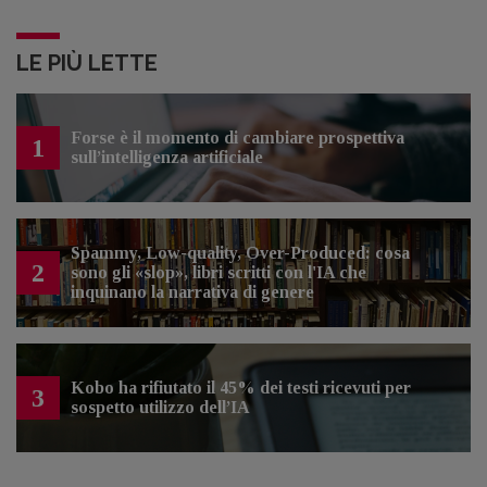
LE PIÙ LETTE
Forse è il momento di cambiare prospettiva
1
sull’intelligenza artificiale
Spammy, Low-quality, Over-Produced: cosa
2
sono gli «slop», libri scritti con l'IA che
inquinano la narrativa di genere
Kobo ha rifiutato il 45% dei testi ricevuti per
3
sospetto utilizzo dell’IA