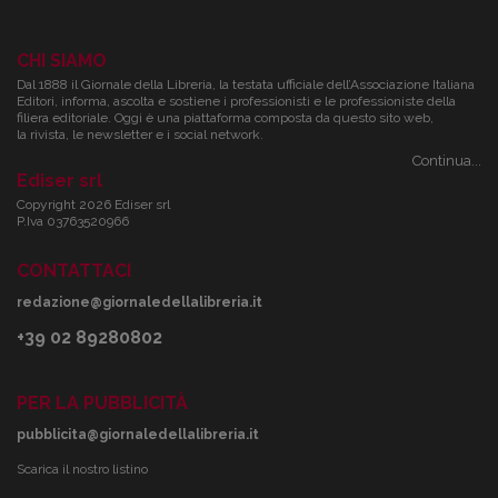
CHI SIAMO
Dal 1888 il Giornale della Libreria, la testata ufficiale dell’Associazione Italiana
Editori, informa, ascolta e sostiene i professionisti e le professioniste della
filiera editoriale. Oggi è una piattaforma composta da questo sito web,
la rivista, le newsletter e i social network.
Continua...
Ediser srl
Copyright 2026 Ediser srl
P.Iva 03763520966
CONTATTACI
redazione@giornaledellalibreria.it
+39 02 89280802
PER LA PUBBLICITÀ
pubblicita@giornaledellalibreria.it
Scarica il nostro listino