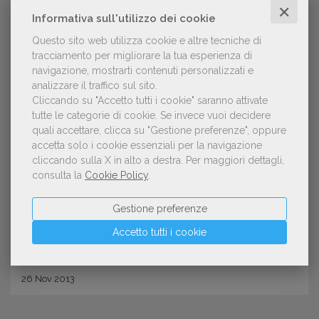
✕
Informativa sull'utilizzo dei cookie
Questo sito web utilizza cookie e altre tecniche di
tracciamento per migliorare la tua esperienza di
navigazione, mostrarti contenuti personalizzati e
analizzare il traffico sul sito.
Cliccando su "Accetto tutti i cookie" saranno attivate
tutte le categorie di cookie.
Se invece vuoi decidere
quali accettare, clicca su "Gestione preferenze", oppure
CURIOSITÀ
accetta solo i cookie essenziali per la navigazione
Librai, bibliotecari, editori e scrittori
cliccando sulla X in alto a destra.
Per maggiori dettagli,
consulta la
Cookie Policy
.
sono diventati calciatori per un
giorno a Bookcity
Gestione preferenze
Accetto tutti i cookie
26
Nov
2013