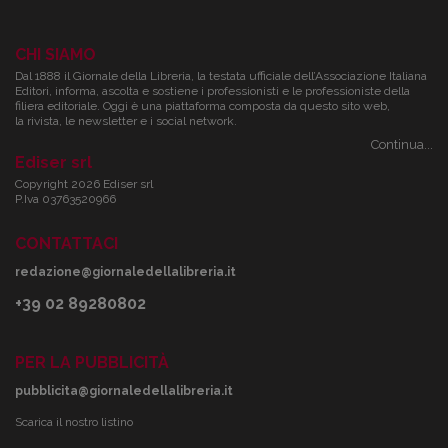
CHI SIAMO
Dal 1888 il Giornale della Libreria, la testata ufficiale dell’Associazione Italiana
Editori, informa, ascolta e sostiene i professionisti e le professioniste della
filiera editoriale. Oggi è una piattaforma composta da questo sito web,
la rivista, le newsletter e i social network.
Continua...
Ediser srl
Copyright 2026 Ediser srl
P.Iva 03763520966
CONTATTACI
redazione@giornaledellalibreria.it
+39 02 89280802
PER LA PUBBLICITÀ
pubblicita@giornaledellalibreria.it
Scarica il nostro listino