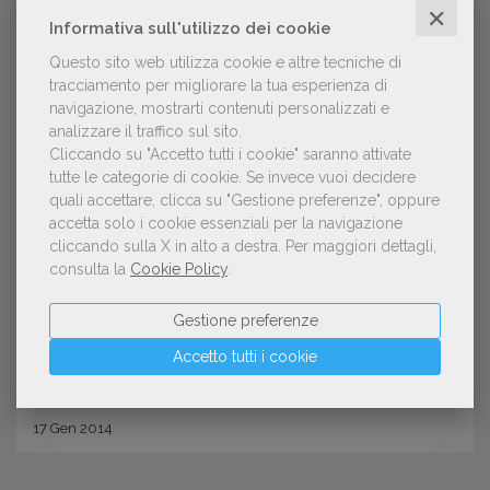
✕
Informativa sull'utilizzo dei cookie
Questo sito web utilizza cookie e altre tecniche di
tracciamento per migliorare la tua esperienza di
navigazione, mostrarti contenuti personalizzati e
analizzare il traffico sul sito.
Cliccando su "Accetto tutti i cookie" saranno attivate
tutte le categorie di cookie.
Se invece vuoi decidere
quali accettare, clicca su "Gestione preferenze", oppure
CURIOSITÀ
accetta solo i cookie essenziali per la navigazione
Aperto il bando per il XXXI Premio
cliccando sulla X in alto a destra.
Per maggiori dettagli,
consulta la
Cookie Policy
.
letterario Cesare Pavese
Gestione preferenze
Accetto tutti i cookie
17
Gen
2014