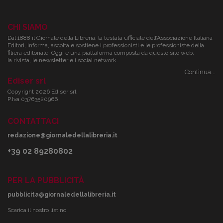
CHI SIAMO
Dal 1888 il Giornale della Libreria, la testata ufficiale dell’Associazione Italiana
Editori, informa, ascolta e sostiene i professionisti e le professioniste della
filiera editoriale. Oggi è una piattaforma composta da questo sito web,
la rivista, le newsletter e i social network.
Continua...
Ediser srl
Copyright 2026 Ediser srl
P.Iva 03763520966
CONTATTACI
redazione@giornaledellalibreria.it
+39 02 89280802
PER LA PUBBLICITÀ
pubblicita@giornaledellalibreria.it
Scarica il nostro listino