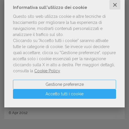
✕
Informativa sull'utilizzo dei cookie
Questo sito web utilizza cookie e altre tecniche di
tracciamento per migliorare la tua esperienza di
navigazione, mostrarti contenuti personalizzati e
analizzare il traffico sul sito.
Cliccando su "Accetto tutti i cookie" saranno attivate
tutte le categorie di cookie.
Se invece vuoi decidere
quali accettare, clicca su "Gestione preferenze", oppure
LIBRERIE
accetta solo i cookie essenziali per la navigazione
Kindle abla Español
cliccando sulla X in alto a destra.
Per maggiori dettagli,
consulta la
Cookie Policy
.
Gestione preferenze
Accetto tutti i cookie
6
Apr
2012