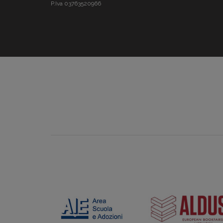
P.Iva 03763520966