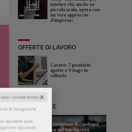
tutelare chi, anche su
piccola scala, opera con
un vero approccio
d'impresa»
OFFERTE DI LAVORO
Lavoro: 7 posizioni
aperte e 9 stage in
editoria
✕
o solo i cookie tecnici
LE PIÙ LETTE
enza di navigazione,
oi decidere quali
Forse è il momento di cambiare
avigazione cliccando
1
prospettiva sull’intelligenza