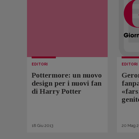
EDITORI
EDITORI
Pottermore: un nuovo
Geron
design per i nuovi fan
fanpa
di Harry Potter
«fars
genit
18
Giu
2013
20
Mag
2