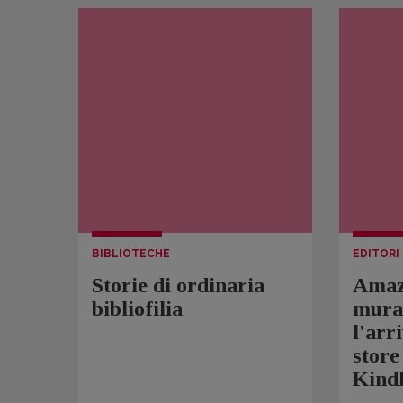
BIBLIOTECHE
EDITORI
Storie di ordinaria
Amaz
bibliofilia
murag
l'arr
store
Kindl