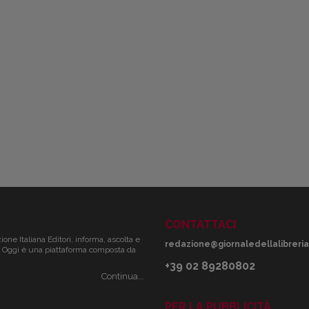
CONTATTACI
zione Italiana Editori, informa, ascolta e
redazione@giornaledellalibreria.
ale. Oggi è una piattaforma composta da
+39 02 89280802
Continua...
PER LA PUBBLICITÀ