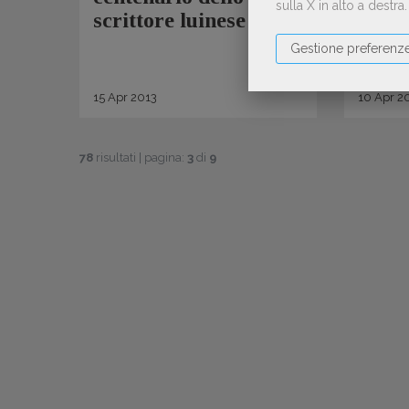
sulla X in alto a destra
scrittore luinese
Miba
Gestione preferenz
15
Apr
2013
10
Apr
20
78
risultati | pagina:
3
di
9