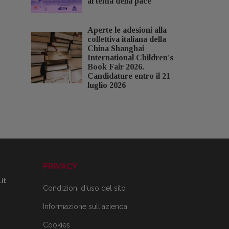
al tema della pace
Aperte le adesioni alla
collettiva italiana della
China Shanghai
International Children's
Book Fair 2026.
Candidature entro il 21
luglio 2026
PRIVACY
it
Condizioni d'uso del sito
Informazione sull'azienda
Cookies