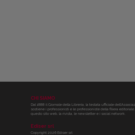
CHI SIAMO
Dal 1888 il Giornale della Libreria, la testata ufficiale dell’Associa
sostiene i professionisti e le professioniste della filiera editori
questo sito web, la rivista, le newsletter e i social network.
Ediser srl
Copyright 2026 Ediser srl