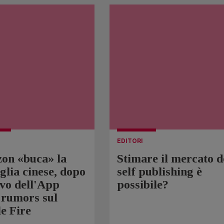
EDITORI
on «buca» la
Stimare il mercato d
lia cinese, dopo
self publishing è
ivo dell'App
possibile?
 rumors sul
e Fire