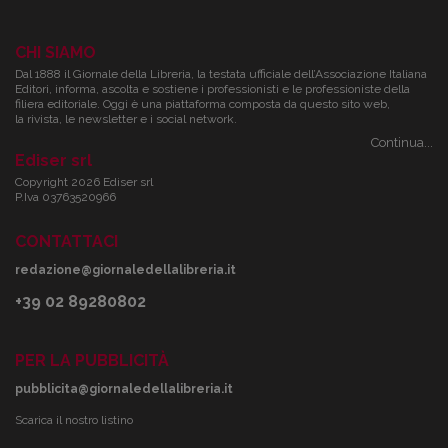
CHI SIAMO
Dal 1888 il Giornale della Libreria, la testata ufficiale dell’Associazione Italiana
Editori, informa, ascolta e sostiene i professionisti e le professioniste della
filiera editoriale. Oggi è una piattaforma composta da questo sito web,
la rivista, le newsletter e i social network.
Continua...
Ediser srl
Copyright 2026 Ediser srl
P.Iva 03763520966
CONTATTACI
redazione@giornaledellalibreria.it
+39 02 89280802
PER LA PUBBLICITÀ
pubblicita@giornaledellalibreria.it
Scarica il nostro listino