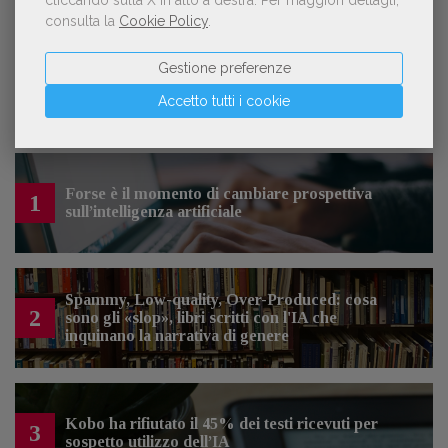
cliccando sulla X in alto a destra.
Per maggiori dettagli,
editoria
consulta la
Cookie Policy
.
Gestione preferenze
Accetto tutti i cookie
LE PIÙ LETTE
Forse è il momento di cambiare prospettiva
1
sull’intelligenza artificiale
Spammy, Low-quality, Over-Produced: cosa
2
sono gli «slop», libri scritti con l'IA che
inquinano la narrativa di genere
Kobo ha rifiutato il 45% dei testi ricevuti per
3
sospetto utilizzo dell’IA