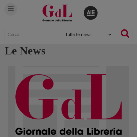
Le News