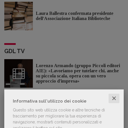
Laura Ballestra confermata presidente
dell’Associazione Italiana Biblioteche
GDL TV
Lorenzo Armando (gruppo Piccoli editori
AIE): «Lavoriamo per tutelare chi, anche
su piccola scala, opera con un vero
approccio d'impresa»
✕
Informativa sull'utilizzo dei cookie
OFFERTE DI LAVORO
Questo sito web utilizza cookie e altre tecniche di
tracciamento per migliorare la tua esperienza di
navigazione, mostrarti contenuti personalizzati e
analizzare il traffico sul sito.