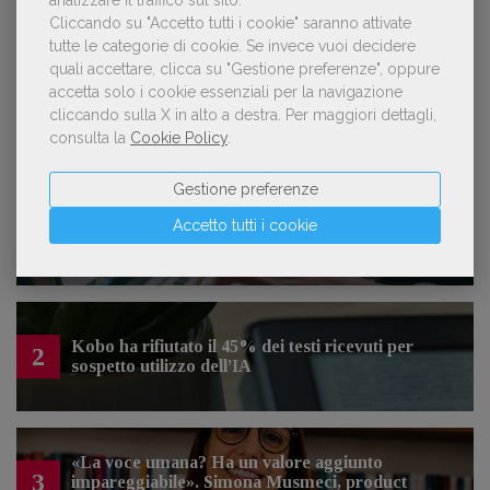
Lavoro: 7 posizioni aperte e 9 stage in
editoria
Cliccando su "Accetto tutti i cookie" saranno attivate
tutte le categorie di cookie.
Se invece vuoi decidere
quali accettare, clicca su "Gestione preferenze", oppure
accetta solo i cookie essenziali per la navigazione
cliccando sulla X in alto a destra.
Per maggiori dettagli,
consulta la
Cookie Policy
.
LE PIÙ LETTE
Gestione preferenze
Forse è il momento di cambiare prospettiva
Accetto tutti i cookie
1
sull’intelligenza artificiale
Kobo ha rifiutato il 45% dei testi ricevuti per
2
sospetto utilizzo dell’IA
«La voce umana? Ha un valore aggiunto
3
impareggiabile». Simona Musmeci, product