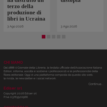
ha distrutto un
distopia
terzo della
produzione di
libri in Ucraina
3
Ago
2026
3
Ago
2026
CHI SIAMO
Dal 1888 il Giornale della Libreria, la testata ufficiale dell’Associazione Italiana
Editori, informa, ascolta e sostiene i professionisti e le professioniste della
filiera editoriale. Oggi è una piattaforma composta da questo sito web,
la rivista, le newsletter e i social network.
Continua...
Ediser srl
Copyright 2026 Ediser srl
P.Iva 03763520966