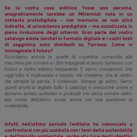
Se la vostra casa editrice fosse una persona,
anagraficamente sarebbe un Millennial: nata in un
contesto protodigitale – con memoria, se non altro
indiretta, di un’esistenza predigitale – ma socializzata in
piena rivoluzione degli schermi. Gran parte del vostro
catalogo esiste (anche) in formato digitale e i vostri testi
di saggistica sono distribuiti su Torrossa. Come vi
immaginate il futuro?
Ricordiamo ancora le quarte di copertina composte alla
macchina per scrivere e i libri impaginati al tavolo luminoso con
forbici e nastro adesivo trasparente. E siamo consapevoli che
oggi tutto è multicanale e liquido, ma crediamo che al centro
stia sempre la parola, il contenuto, dunque gli autori. Siamo
quindi pronti al digitale (tutto il catalogo è pressoché online e
abbiamo avviato audiolibri e podcast) ma senza correre dietro
alle mode dell’ultimo social, anche per una questione di
sostenibilità.
Infatti nell’ultimo periodo l’editoria ha cominciato a
confrontarsi con più assiduità con i temi della sostenibilità
e dell’impatto ambientale, anche alla luce degli obiettivi