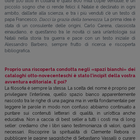
oltre 100 titoli in collana e quasi 800 mila copie vendute, è un
piccolo sogno che ci rende felici: il Natale è declinato in ogni
ambito, dall’arte alla scienza, e tra i più venduti c’è un testo di
papa Francesco,
Dacci la grazia della tenerezza
. La prima idea è
stata di un consulente delle origini, Carlo Carena, classicista
einaudiano, e quest’anno tra le novità ci sarà un’antologia sui
Natali nella storia tra guerra e pace con un testo iniziale di
Alessandro Barbero, sempre frutto di ricerca e riscoperta
bibliografica.
Proprio una riscoperta condotta negli
«
spazi bianchi
»
dei
cataloghi otto-novecenteschi è stato l’incipit della vostra
avventura editoriale. E poi?
La filosofia è sempre la stessa. La scelta del nome è proprio per
privilegiare l’interlinea, quello spazio bianco apparentemente
nascosto tra le righe di una pagina ma in verità fondamentale per
leggere le parole in modo non confuso: abbiamo continuato a
puntare sui contenuti letterari di qualità, in un’ottica anche
educativa. Non a caccia di best seller a tutti i costi ma di long
seller: crediamo che i libri siano testimonianza di valori, quindi
necessari. Riscoprire la spiritualità di Clemente Rebora o
pubblicare le pagine saggistiche di Sebastiano Vassalli o curare