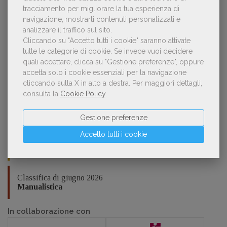
tracciamento per migliorare la tua esperienza di
navigazione, mostrarti contenuti personalizzati e
Classifica di giugno 2026
analizzare il traffico sul sito.
Narrativa straniera
Cliccando su "Accetto tutti i cookie" saranno attivate
tutte le categorie di cookie.
Se invece vuoi decidere
quali accettare, clicca su "Gestione preferenze", oppure
Classifica di giugno 2026
Fumetti
accetta solo i cookie essenziali per la navigazione
cliccando sulla X in alto a destra.
Per maggiori dettagli,
consulta la
Cookie Policy
.
Classifica di giugno 2026
Bambini e ragazzi
Gestione preferenze
Accetto tutti i cookie
Classifica di giugno 2026
Saggistica divulgativa, accademica, professionale
Classifica di giugno 2026
Manualistica
In collaborazione con