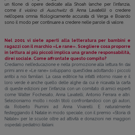
un filone di opere dedicate alla Shoah (anche per l’infanzia,
come
Il violino di Auschwitz
di Anna Lavatelli) o credere
nell’opera omnia filologicamente accurata di Verga e Boiardo
sono il modo per continuare a credere nelle parole di valore.
Nel 2001 vi siete aperti alla letteratura per bambini e
ragazzi con il marchio
«
Le rane
»
. Scegliere cosa proporre
in lettura ai più piccoli implica una grande responsabilità,
direi sociale. Come affrontate questo compito?
Crediamo nell’educazione e nella promozione alla lettura fin dai
primi anni e «Le rane» sviluppano quest’idea adottando i piccoli
anfibi a noi familiari. La casa editrice ha infatti intorno risaie e il
loro verde è anche quello delle alghe da cui è ricavata la carta
di queste edizioni per l’infanzia con un comitato di amici esperti
come Walter Fochesato, Anna Lavatelli, Antonio Ferrara e altri.
Selezioniamo molto i nostri titoli confrontandoci con gli autori,
da Roberto Piumini ad Anna Vivarelli. E naturalmente
festeggiando il Natale in modo speciale, con il premio «Storia di
Natale» per le scuole oltre ad attività e donazioni nei maggiori
ospedali pediatrici italiani.