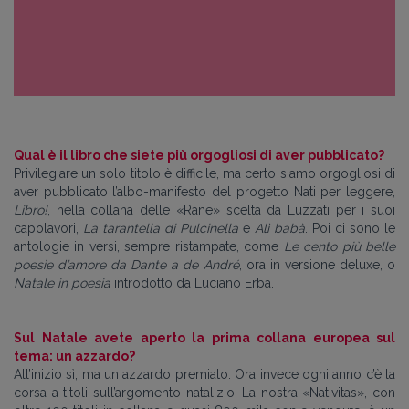
Qual è il libro che siete più orgogliosi di aver pubblicato?
Privilegiare un solo titolo è difficile, ma certo siamo orgogliosi di
aver pubblicato l’albo-manifesto del progetto Nati per leggere,
Libro!
, nella collana delle «Rane» scelta da Luzzati per i suoi
capolavori,
La tarantella di Pulcinella
e
Alì babà
. Poi ci sono le
antologie in versi, sempre ristampate, come
Le cento più belle
poesie d’amore da Dante a de André
, ora in versione deluxe, o
Natale in poesia
introdotto da Luciano Erba.
Sul Natale avete aperto la prima collana europea sul
tema: un azzardo?
All’inizio sì, ma un azzardo premiato. Ora invece ogni anno c’è la
corsa a titoli sull’argomento natalizio. La nostra «Nativitas», con