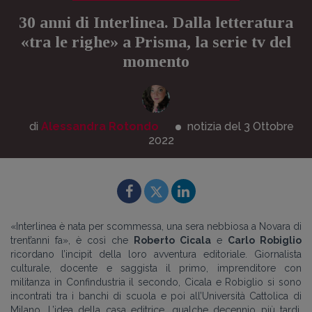
30 anni di Interlinea. Dalla letteratura
«tra le righe» a Prisma, la serie tv del
momento
di
Alessandra Rotondo
notizia del 3
Ottobre
2022
«Interlinea è nata per scommessa, una sera nebbiosa a Novara di
trent’anni fa», è così che
Roberto Cicala
e
Carlo Robiglio
ricordano l’incipit della loro avventura editoriale. Giornalista
culturale, docente e saggista il primo, imprenditore con
militanza in Confindustria il secondo, Cicala e Robiglio si sono
incontrati tra i banchi di scuola e poi all’Università Cattolica di
Milano. L’idea della casa editrice, qualche decennio più tardi,