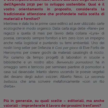
dell’Agenda 2030 per lo sviluppo sostenibile. Qual è il
vostro orientamento in proposito, considerata la
tradizionale attenzione che profondete nella scelta di
materiali e fornitori?
Interlinea è stata tra le prime case editrici ad aver utilizzato carte
ecologiche in modo organico. Dalla carta alga delle «Rane» per
ragazzi a quella di mais per l’avvio della collana «Lyra» di
poesia, cercando sempre fornitori a km zero (con un impegno
anche nella logistica) e puntando su temi ambientali. Uno dei
nostri long seller per l’infanzia è
Così per gioco
di Elve Fortis de
Hieronymis per creare giochi da materiali casalinghi di riciclo.
Poi curiamo da tempo progetti di laboratori in scuole e
biblioteche e un nostro albo,
Benvenuto pomodoro!
, ha in
omaggio semi e terriccio per seminare piantine di pomodori a
casa sul davanzale. Intanto stanno uscendo le poesie vegetali
del decano degli autori svizzeri, Alberto Nessi,
La seconda
bellezza
, che ama scrivere metaforicamente «con un filo
d’erba».
Più in generale, su quali scelte – editoriali, ma anche
valoriali – impronterete il lavoro dei prossimi trent’anni?