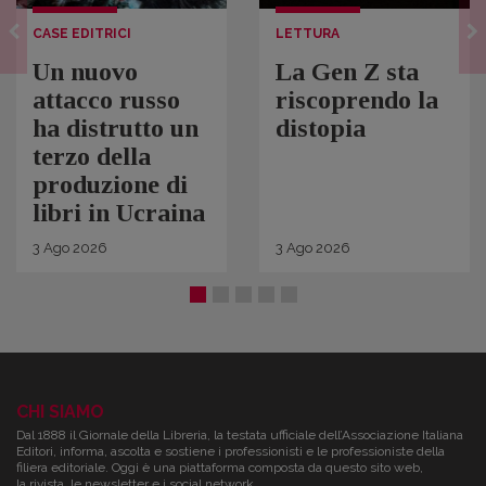
CASE EDITRICI
LETTURA
Un nuovo
La Gen Z sta
attacco russo
riscoprendo la
ha distrutto un
distopia
terzo della
produzione di
libri in Ucraina
3
Ago
2026
3
Ago
2026
CHI SIAMO
Dal 1888 il Giornale della Libreria, la testata ufficiale dell’Associazione Italiana
Editori, informa, ascolta e sostiene i professionisti e le professioniste della
filiera editoriale. Oggi è una piattaforma composta da questo sito web,
la rivista, le newsletter e i social network.