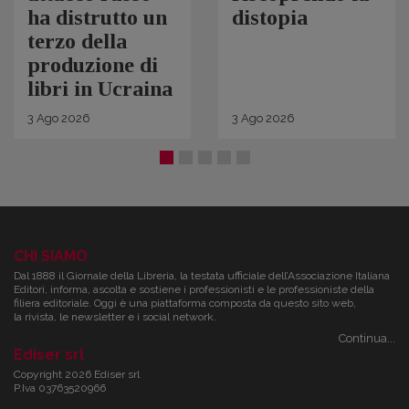
ha distrutto un
distopia
terzo della
produzione di
libri in Ucraina
3
Ago
2026
3
Ago
2026
CHI SIAMO
Dal 1888 il Giornale della Libreria, la testata ufficiale dell’Associazione Italiana
Editori, informa, ascolta e sostiene i professionisti e le professioniste della
filiera editoriale. Oggi è una piattaforma composta da questo sito web,
la rivista, le newsletter e i social network.
Continua...
Ediser srl
Copyright 2026 Ediser srl
P.Iva 03763520966