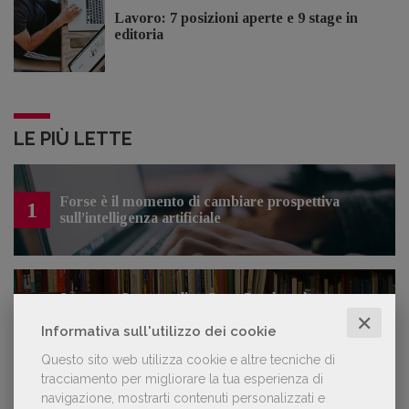
Lavoro: 7 posizioni aperte e 9 stage in
editoria
LE PIÙ LETTE
Forse è il momento di cambiare prospettiva
1
sull’intelligenza artificiale
Spammy, Low-quality, Over-Produced: cosa
2
sono gli «slop», libri scritti con l'IA che
✕
Informativa sull'utilizzo dei cookie
inquinano la narrativa di genere
Questo sito web utilizza cookie e altre tecniche di
tracciamento per migliorare la tua esperienza di
navigazione, mostrarti contenuti personalizzati e