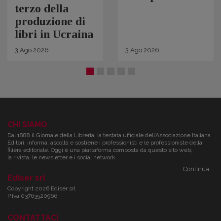
terzo della
produzione di
libri in Ucraina
3
Ago
2026
3
Ago
2026
CHI SIAMO
Dal 1888 il Giornale della Libreria, la testata ufficiale dell’Associazione Italiana
Editori, informa, ascolta e sostiene i professionisti e le professioniste della
filiera editoriale. Oggi è una piattaforma composta da questo sito web,
la rivista, le newsletter e i social network.
Continua...
Ediser srl
Copyright 2026 Ediser srl
P.Iva 03763520966
CONTATTACI