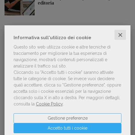
editoria
✕
LE PIÙ LETTE
Informativa sull'utilizzo dei cookie
Questo sito web utilizza cookie e altre tecniche di
tracciamento per migliorare la tua esperienza di
Con Nolan l’Odissea torna al cinema e cresce in
1
navigazione, mostrarti contenuti personalizzati e
libreria
analizzare il traffico sul sito.
Cliccando su "Accetto tutti i cookie" saranno attivate
tutte le categorie di cookie.
Se invece vuoi decidere
quali accettare, clicca su "Gestione preferenze", oppure
accetta solo i cookie essenziali per la navigazione
Forse è il momento di cambiare prospettiva
2
cliccando sulla X in alto a destra.
Per maggiori dettagli,
sull’intelligenza artificiale
consulta la
Cookie Policy
.
Gestione preferenze
Kobo ha rifiutato il 45% dei testi ricevuti per
Accetto tutti i cookie
3
sospetto utilizzo dell’IA