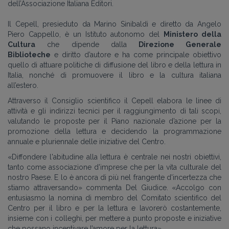
dell’Associazione Italiana Editori.
Il Cepell, presieduto da Marino Sinibaldi e diretto da Angelo
Piero Cappello, è un Istituto autonomo del
Ministero della
Cultura
che dipende dalla
Direzione Generale
Biblioteche
e diritto d’autore e ha come principale obiettivo
quello di attuare politiche di diffusione del libro e della lettura in
Italia, nonché di promuovere il libro e la cultura italiana
all’estero.
Attraverso il Consiglio scientifico il Cepell elabora le linee di
attività e gli indirizzi tecnici per il raggiungimento di tali scopi,
valutando le proposte per il Piano nazionale d’azione per la
promozione della lettura e decidendo la programmazione
annuale e pluriennale delle iniziative del Centro.
«Diffondere l'abitudine alla lettura è centrale nei nostri obiettivi,
tanto come associazione d'imprese che per la vita culturale del
nostro Paese. E lo è ancora di più nel frangente d'incertezza che
stiamo attraversando» commenta Del Giudice. «Accolgo con
entusiasmo la nomina di membro del Comitato scientifico del
Centro per il libro e per la lettura e lavorerò costantemente,
insieme con i colleghi, per mettere a punto proposte e iniziative
che possano incentivare l’amore per la lettura».