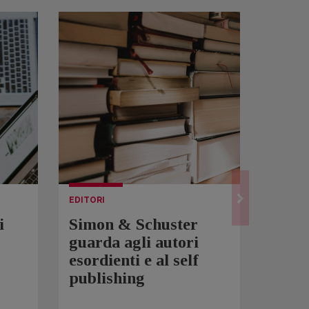
EDITORI
LETTUR
i
Simon & Schuster
Spam
guarda agli autori
Over
esordienti e al self
sono 
publishing
scrit
inqui