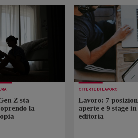
URA
OFFERTE DI LAVORO
Gen Z sta
Lavoro: 7 posizion
coprendo la
aperte e 9 stage in
topia
editoria