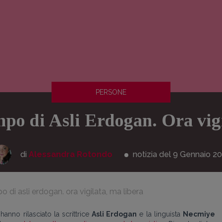
PERSONE
po di Asli Erdogan. Ora vigi
di
Alessandra Rotondo
notizia del 9
Gennaio
20
 di asli erdogan. ora vigilata, ma libera
anno rilasciato la scrittrice
Asli Erdogan
e la linguista
Necmiye