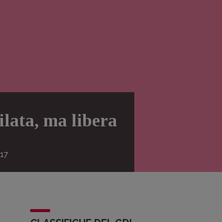
lata, ma libera
17