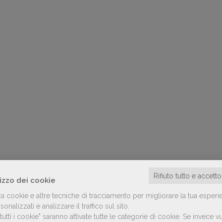
Rifiuto tutto e accett
lizzo dei cookie
za cookie e altre tecniche di tracciamento per migliorare la tua esperi
onalizzati e analizzare il traffico sul sito.
utti i cookie" saranno attivate tutte le categorie di cookie.
Se invece vu