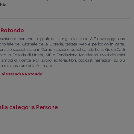
chia
.
 Rotondo
zione di contenuti digitali, dal 2015 lo faccio in AIE dove oggi sono
toriale del Giornale della Libreria, testata web e periodico in carta.
ionali e specializzata in Comunicazione pubblica alla Luiss Guido Carli
ter in Editoria di Unimi, AIE e Fondazione Mondadori. Molti dei miei
ambiti di ricerca e di lavoro: editoria, libri, podcast, narrazioni su più
La mia cosa preferita è il mare.
a
Alessandra Rotondo
alla categoria Persone