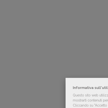
Informativa sull'uti
Questo sito web utiliz
mostrarti contenuti pers
Cliccando su "Accetto t