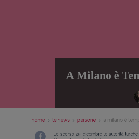
A Milano è Tem
home
le news
persone
a milano è tempo
Lo scorso 29 dicembre le autorità turche h