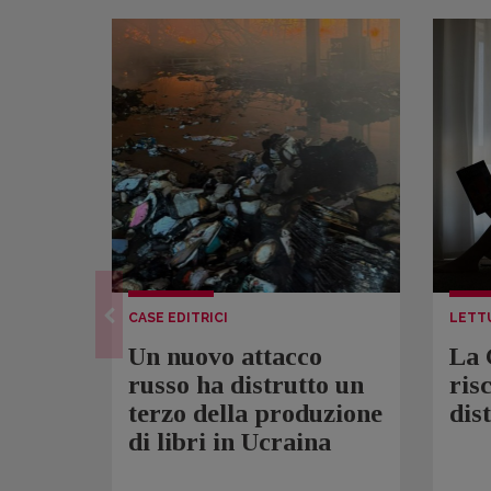
CASE EDITRICI
LETT
Un nuovo attacco
La 
russo ha distrutto un
ris
terzo della produzione
dis
di libri in Ucraina