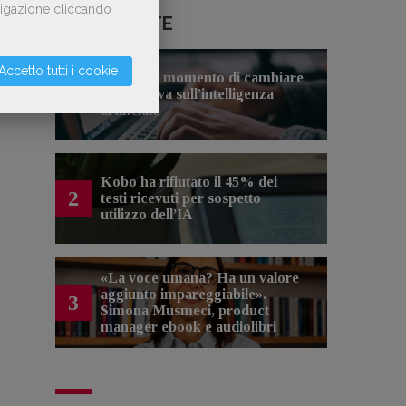
avigazione cliccando
LE PIÙ LETTE
Accetto tutti i cookie
Forse è il momento di cambiare
1
prospettiva sull’intelligenza
artificiale
Kobo ha rifiutato il 45% dei
2
testi ricevuti per sospetto
utilizzo dell’IA
«La voce umana? Ha un valore
aggiunto impareggiabile».
3
Simona Musmeci, product
manager ebook e audiolibri