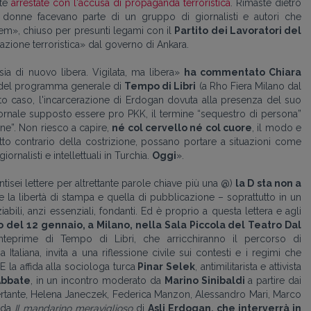
ate
arrestate con l'accusa di propaganda terroristica
. Rimaste dietro
 donne facevano parte di un gruppo di giornalisti e autori che
em», chiuso per presunti legami con il
Partito dei Lavoratori del
azione terroristica» dal governo di Ankara.
a di nuovo libera. Vigilata, ma libera»
ha commentato Chiara
ne del programma generale di
Tempo di Libri
(a Rho Fiera Milano dal
to caso, l'incarcerazione di Erdogan dovuta alla presenza del suo
giornale supposto essere pro PKK, il termine “sequestro di persona”
ne”. Non riesco a capire,
né col cervello né col cuore
, il modo e
tto contrario della costrizione, possano portare a situazioni come
giornalisti e intellettuali in Turchia.
Oggi
».
ntisei lettere per altrettante parole chiave più una @)
la D sta non a
e la libertà di stampa e quella di pubblicazione – soprattutto in un
ili, anzi essenziali, fondanti. Ed è proprio a questa lettera e agli
ro del 12 gennaio, a Milano, nella Sala Piccola del Teatro Dal
nteprime di Tempo di Libri, che arricchiranno il percorso di
 Italiana, invita a una riflessione civile sui contesti e i regimi che
E la affida alla sociologa turca
Pinar Selek
, antimilitarista e attivista
Abbate
, in un incontro moderato da
Marino Sinibaldi
a partire dai
o Bertante, Helena Janeczek, Federica Manzon, Alessandro Mari, Marco
o da
Il mandarino meraviglioso
di
Asli Erdogan, che interverrà in