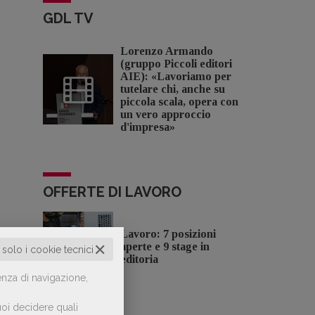
GDL TV
Lorenzo Armando
(gruppo Piccoli editori
AIE): «Lavoriamo per
tutelare chi, anche su
piccola scala, opera con
un vero approccio
d'impresa»
OFFERTE DI LAVORO
Lavoro: 7 posizioni
✕
aperte e 9 stage in
o solo i cookie tecnici
editoria
enza di navigazione,
oi decidere quali