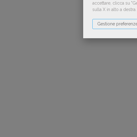
accettare, clicca su "
sulla X in alto a destra
Gestione preferenz