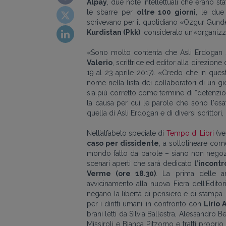
Alpay
, due note intellettuali che erano st
le sbarre per
oltre 100 giorni
, le due
scrivevano per il quotidiano «Ozgur Gund
Kurdistan (Pkk)
, considerato un’«organizz
«Sono molto contenta che Asli Erdogan si
Valerio
, scrittrice ed editor alla direzio
19 al 23 aprile 2017). «Credo che in ques
nome nella lista dei collaboratori di un 
sia più corretto come termine di “detenzio
la causa per cui le parole che sono l'esa
quella di Asli Erdogan e di diversi scrittori, 
Nell’alfabeto speciale di
Tempo di Libri
(ve
caso per dissidente
, a sottolineare com
mondo fatto da parole – siano non negoziab
scenari aperti che sarà dedicato
l’incont
Verme (ore 18.30)
. La prima delle a
avvicinamento alla nuova Fiera dell’Editoria
negano la libertà di pensiero e di stampa. 
per i diritti umani, in confronto con
Lirio 
brani letti da Silvia Ballestra, Alessandr
Missiroli e Bianca Pitzorno e tratti propri