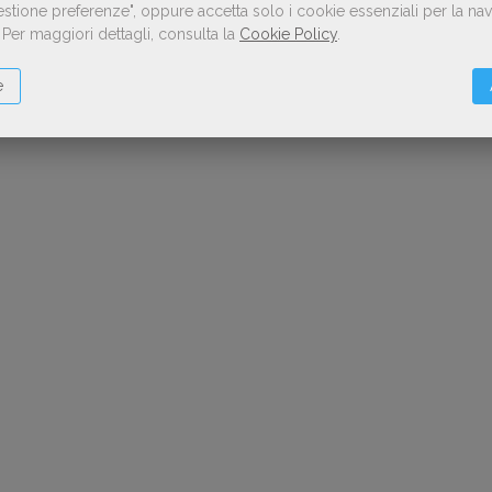
Gestione preferenze", oppure accetta solo i cookie essenziali per la n
.
Per maggiori dettagli, consulta la
Cookie Policy
.
e