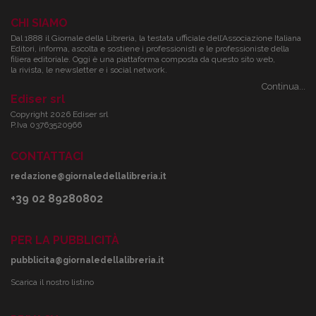
CHI SIAMO
Dal 1888 il Giornale della Libreria, la testata ufficiale dell’Associazione Italiana
Editori, informa, ascolta e sostiene i professionisti e le professioniste della
filiera editoriale. Oggi è una piattaforma composta da questo sito web,
la rivista, le newsletter e i social network.
Continua...
Ediser srl
Copyright 2026 Ediser srl
P.Iva 03763520966
CONTATTACI
redazione@giornaledellalibreria.it
+39 02 89280802
PER LA PUBBLICITÀ
pubblicita@giornaledellalibreria.it
Scarica il nostro listino