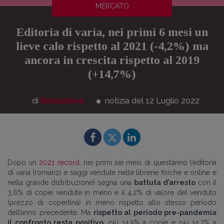
MERCATO
Editoria di varia, nei primi 6 mesi un
lieve calo rispetto al 2021 (-4,2%) ma
ancora in crescita rispetto al 2019
(+14,7%)
di
Redazione
notizia del 12
Luglio
2022
Dopo un
2021 record
, nei primi sei mesi di quest’anno l’editoria
di varia (romanzi e saggi vendute nelle librerie fisiche e online e
nella grande distribuzione) segna una
battuta d’arresto
con il
3,6% di copie vendute in meno e il 4,2% di valore del venduto
(prezzo di copertina) in meno rispetto allo stesso periodo
dell’anno precedente. Ma
rispetto al periodo pre-pandemia
il confronto resta positivo
: più 14,5% a copie e più 14,7% a