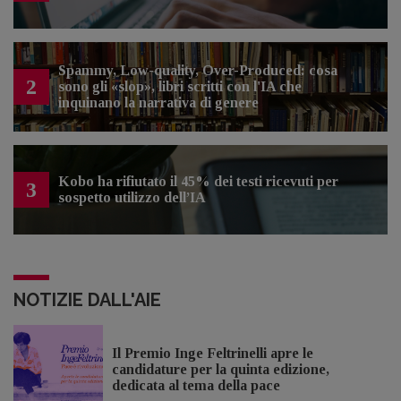
Spammy, Low-quality, Over-Produced: cosa
2
sono gli «slop», libri scritti con l'IA che
inquinano la narrativa di genere
Kobo ha rifiutato il 45% dei testi ricevuti per
3
sospetto utilizzo dell’IA
NOTIZIE DALL'AIE
Il Premio Inge Feltrinelli apre le
candidature per la quinta edizione,
dedicata al tema della pace