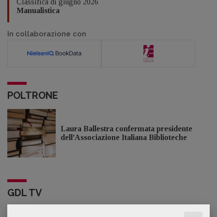
Classifica di giugno 2026
Manualistica
In collaborazione con
POLTRONE
Laura Ballestra confermata presidente
dell’Associazione Italiana Biblioteche
GDL TV