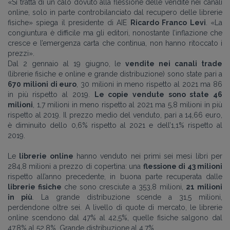
«Si tratta di un calo dovuto alla flessione delle vendite nei canali
online, solo in parte controbilanciato dal recupero delle librerie
fisiche» spiega il presidente di AIE
Ricardo Franco Levi
. «La
congiuntura è difficile ma gli editori, nonostante l’inflazione che
cresce e l’emergenza carta che continua, non hanno ritoccato i
prezzi».
Dal 2 gennaio al 19 giugno, le
vendite nei canali trade
(librerie fisiche e online e grande distribuzione) sono state pari a
670 milioni di euro
, 30 milioni in meno rispetto al 2021 ma 86
in più rispetto al 2019.
Le copie vendute sono state 46
milioni
, 1,7 milioni in meno rispetto al 2021 ma 5,8 milioni in più
rispetto al 2019. Il prezzo medio del venduto, pari a 14,66 euro,
è diminuito dello 0,6% rispetto al 2021 e dell’1,1% rispetto al
2019.
Le
librerie online
hanno venduto nei primi sei mesi libri per
284,8 milioni a prezzo di copertina: una
flessione di 43 milioni
rispetto all’anno precedente, in buona parte recuperata dalle
librerie fisiche
che sono cresciute a 353,8 milioni,
21 milioni
in più
. La grande distribuzione scende a 31,5 milioni,
perdendone oltre sei. A livello di quote di mercato, le librerie
online scendono dal 47% al 42,5%, quelle fisiche salgono dal
47,8% al 52,8%. Grande distribuzione al 4,7%.