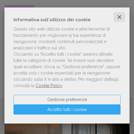
Il Premio Inge Feltrinelli apre le
✕
Informativa sull'utilizzo dei cookie
candidature per la quinta edizione,
dedicata al tema della pace
Questo sito web utilizza cookie e altre tecniche di
tracciamento per migliorare la tua esperienza di
navigazione, mostrarti contenuti personalizzati e
Aperte le adesioni alla collettiva italiana
analizzare il traffico sul sito.
della China Shanghai International
Cliccando su "Accetto tutti i cookie" saranno attivate
Children's Book Fair 2026. Candidature
tutte le categorie di cookie.
Se invece vuoi decidere
entro il 21 luglio 2026
quali accettare, clicca su "Gestione preferenze", oppure
accetta solo i cookie essenziali per la navigazione
cliccando sulla X in alto a destra.
Per maggiori dettagli,
consulta la
Cookie Policy
.
Gestione preferenze
CONTINUA A LEGGERE
Accetto tutti i cookie