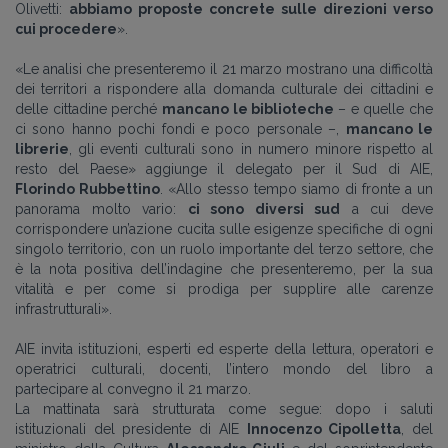
Olivetti:
abbiamo proposte concrete sulle direzioni verso
cui procedere
».
«Le analisi che presenteremo il 21 marzo
mostrano una difficoltà
dei territori a rispondere alla domanda culturale dei cittadini e
delle cittadine perché
mancano le biblioteche
–
e quelle che
ci sono hanno pochi fondi e poco personale
–,
mancano le
librerie
, gli eventi culturali sono in numero minore rispetto al
resto del Paese
»
aggiunge il delegato per il Sud di AIE,
Florindo Rubbettino
.
«
Allo stesso tempo siamo di fronte a un
panorama molto vario:
ci sono diversi sud
a cui deve
corrispondere un’azione cucita sulle esigenze specifiche di ogni
singolo territorio, con un ruolo importante del terzo settore, che
è la nota positiva dell’indagine che presenteremo, per la sua
vitalità e per come si prodiga per supplire alle carenze
infrastrutturali
».
AIE invita
istituzioni, esperti ed esperte della lettura, operatori e
operatrici culturali, docenti, l’intero mondo del libro a
partecipare al convegno il 21 marzo.
La mattinata sarà strutturata come segue: dopo i saluti
istituzionali del presidente di AIE
Innocenzo Cipolletta
, del