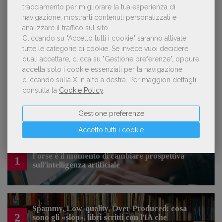
tracciamento per migliorare la tua esperienza di
navigazione, mostrarti contenuti personalizzati e
OFFERTE DI LAVORO
analizzare il traffico sul sito.
Cliccando su "Accetto tutti i cookie" saranno attivate
tutte le categorie di cookie.
Se invece vuoi decidere
Lavoro: 7 posizioni aperte e 9 stage in
quali accettare, clicca su "Gestione preferenze", oppure
editoria
accetta solo i cookie essenziali per la navigazione
cliccando sulla X in alto a destra.
Per maggiori dettagli,
consulta la
Cookie Policy
.
Gestione preferenze
LE PIÙ LETTE
Accetto tutti i cookie
Forse è il momento di cambiare prospettiva
1
sull’intelligenza artificiale
Spammy, Low-quality, Over-Produced: cosa
2
sono gli «slop», libri scritti con l'IA che