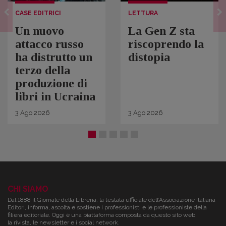
CASE EDITRICI
LETTURA
Un nuovo
La Gen Z sta
attacco russo
riscoprendo la
ha distrutto un
distopia
terzo della
produzione di
libri in Ucraina
3
Ago
2026
3
Ago
2026
CHI SIAMO
Dal 1888 il Giornale della Libreria, la testata ufficiale dell’Associazione Italiana
Editori, informa, ascolta e sostiene i professionisti e le professioniste della
filiera editoriale. Oggi è una piattaforma composta da questo sito web,
la rivista, le newsletter e i social network.