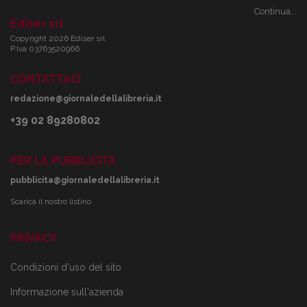
Continua...
Ediser srl
Copyright 2026 Ediser srl
P.Iva 03763520966
CONTATTACI
redazione@giornaledellalibreria.it
+39 02 89280802
PER LA PUBBLICITÀ
pubblicita@giornaledellalibreria.it
Scarica il nostro listino
PRIVACY
Condizioni d'uso del sito
Informazione sull'azienda