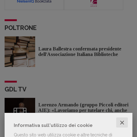
POLTRONE
Laura Ballestra confermata presidente
dell’Associazione Italiana Biblioteche
GDL TV
Lorenzo Armando (gruppo Piccoli editori
AIE): «Lavoriamo per tutelare chi, anche
su piccola scala, opera con un vero
✕
approccio d'impresa»
Informativa sull'utilizzo dei cookie
Questo sito web utilizza cookie e altre tecniche di