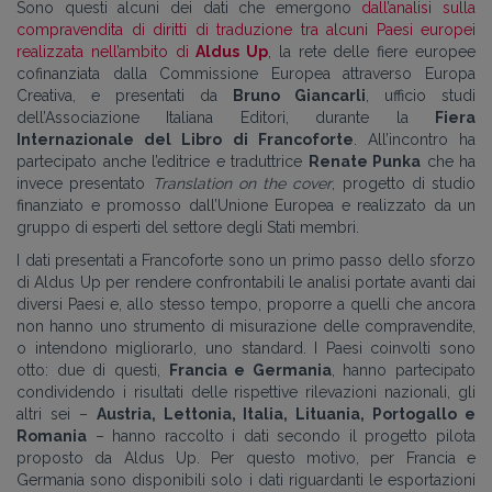
Sono questi alcuni dei dati che emergono
dall’analisi sulla
compravendita di diritti di traduzione tra alcuni Paesi europei
realizzata nell’ambito di
Aldus Up
, la rete delle fiere europee
cofinanziata dalla Commissione Europea attraverso Europa
Creativa, e presentati da
Bruno Giancarli
, ufficio studi
dell’Associazione Italiana Editori, durante la
Fiera
Internazionale del Libro di Francoforte
. All’incontro ha
partecipato anche l’editrice e traduttrice
Renate Punka
che ha
invece presentato
Translation on the cover
, progetto di studio
finanziato e promosso dall’Unione Europea e realizzato da un
gruppo di esperti del settore degli Stati membri.
I dati presentati a Francoforte sono un primo passo dello sforzo
di Aldus Up per rendere confrontabili le analisi portate avanti dai
diversi Paesi e, allo stesso tempo, proporre a quelli che ancora
non hanno uno strumento di misurazione delle compravendite,
o intendono migliorarlo, uno standard. I Paesi coinvolti sono
otto: due di questi,
Francia e Germania
, hanno partecipato
condividendo i risultati delle rispettive rilevazioni nazionali, gli
altri sei –
Austria, Lettonia, Italia, Lituania, Portogallo e
Romania
– hanno raccolto i dati secondo il progetto pilota
proposto da Aldus Up. Per questo motivo, per Francia e
Germania sono disponibili solo i dati riguardanti le esportazioni