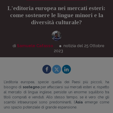
L'editoria europea nei mercati esteri:
come sostenere le lingue minori e la
diversità culturale?
di
Samuele Cafasso
notizia del 25
Ottobre
2023
L’editoria europea, specie quella dei Paesi più piccoli, ha
bisogno di
sostegno
per affacciarsi sui mercati esteri e, rispetto
al mercato di lingua inglese,
persiste un enorme squilibrio tra
titoli comprati e venduti. Allo stesso tempo, se è vero che gli
scambi intraeuropei sono predominanti, l’
Asia
emerge come
uno spazio potenziale di grande espansione.