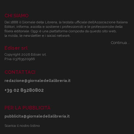
CHI SIAMO
Dal 1888 il Giornale della Libreria, la testata ufficiale dell’Associazione Italiana
Editori, informa, ascolta e sostiene i professionisti e le professioniste della
filiera editoriale. Oggi è una piattaforma composta da questo sito web,
la rivista, le newsletter e i social network.
Continua...
Ediser srl
Copyright 2026 Ediser srl
P.Iva 03763520966
CONTATTACI
redazione@giornaledellalibreria.it
+39 02 89280802
PER LA PUBBLICITÀ
pubblicita@giornaledellalibreria.it
Scarica il nostro listino