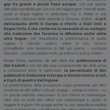
gap tra grandi e piccoli Paesi europei
, con una grande
difficoltà soprattutto per i piccoli nel raggiungere i mercati esteri,
quelli in lingua inglese in particolare. Ciò si riflette in una
crescente riduzione della diversità in Europa
»
. Inoltre,
«
il 50%
dell’acquisto diritti in Europa è riferito a Stati Uniti e
Regno Unito, il che conferma la necessità di un sostegno
alla traduzione che favorisca la diffusione anche delle
altre lingue
»
per riequilibrare la predominanza di quella
inglese. Il mercato asiatico, infine, è uno sbocco
promettente,
«
ma l’esistenza di dati più precisi – conclude
Giancarli – potrebbe aiutare molto gli editori e i policy-maker
».
Renate Punka, partendo dai dati riferiti alla
pubblicazione di
libri tradotti
e non dai dati sulla compravendita dei diritti, arriva
a conclusioni simili. In particolare,
la percentuale di libri
pubblicati in traduzione in Europa è stimata intorno al 25%
e il 54% di questi è dall’inglese
.
La predominanza della produzione anglo-americana, per altro
condivisa da altri settori culturali, poggia
–
spiega la ricerca
–
su
un grande mercato
«
nazionale
»
di 500 milioni di madrelingua,
oltre che su molti altri lettori non madrelingua in grado di
leggere in inglese. Ma poggia anche su una capacità produttiva
ampia e diversificata; sull'efficienza dei settori dell’editoria degli