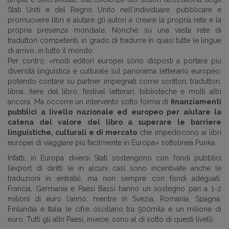
Stati Uniti e del Regno Unito nell'individuare, pubblicare e
promuovere libri e aiutare gli autori a creare la propria rete e la
propria presenza mondiale. Nonché
su una vasta rete di
traduttori competenti, in grado di tradurre in quasi tutte le lingue
di arrivo, in tutto il mondo.
Per contro,
«
molti editori europei sono disposti a portare più
diversità linguistica e culturale sul panorama letterario europeo,
potendo contare su partner impegnati come scrittori, traduttori,
librai, fiere del libro, festival letterari, biblioteche e molti altri
ancora. Ma occorre un intervento sotto forma di
finanziamenti
pubblici a livello nazionale ed europeo per aiutare la
catena del valore del libro a superare le barriere
linguistiche, culturali e di mercato
che impediscono ai libri
europei di viaggiare più facilmente in Europa
» sottolinea Punka.
Infatti, in Europa diversi Stati sostengono con fondi pubblici
l’export di diritti (e in alcuni casi sono incentivate anche le
traduzioni in entrata), ma non sempre con fondi adeguati.
Francia, Germania e Paesi Bassi hanno un sostegno pari a 1-2
milioni di euro l'anno, mentre in Svezia, Romania, Spagna,
Finlandia e Italia le cifre oscillano tra 500mila e un milione di
euro. Tutti gli altri Paesi, invece, sono al di sotto di questi livelli.