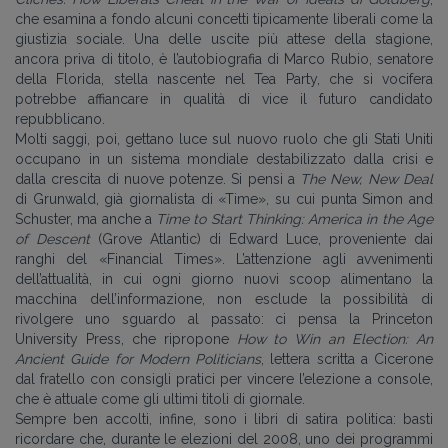
che esamina a fondo alcuni concetti tipicamente liberali come la
giustizia sociale. Una delle uscite più attese della stagione,
ancora priva di titolo, è l’autobiografia di Marco Rubio, senatore
della Florida, stella nascente nel Tea Party, che si vocifera
potrebbe affiancare in qualità di vice il futuro candidato
repubblicano.
Molti saggi, poi, gettano luce sul nuovo ruolo che gli Stati Uniti
occupano in un sistema mondiale destabilizzato dalla crisi e
dalla crescita di nuove potenze. Si pensi a
The New, New Deal
di Grunwald, già giornalista di «Time», su cui punta Simon and
Schuster, ma anche a
Time to Start Thinking: America in the Age
of Descent
(Grove Atlantic) di Edward Luce, proveniente dai
ranghi del «Financial Times». L’attenzione agli avvenimenti
dell’attualità, in cui ogni giorno nuovi scoop alimentano la
macchina dell’informazione, non esclude la possibilità di
rivolgere uno sguardo al passato: ci pensa la Princeton
University Press, che ripropone
How to Win an Election: An
Ancient Guide for Modern Politicians
, lettera scritta a Cicerone
dal fratello con consigli pratici per vincere l’elezione a console,
che è attuale come gli ultimi titoli di giornale.
Sempre ben accolti, infine, sono i libri di satira politica: basti
ricordare che, durante le elezioni del 2008, uno dei programmi