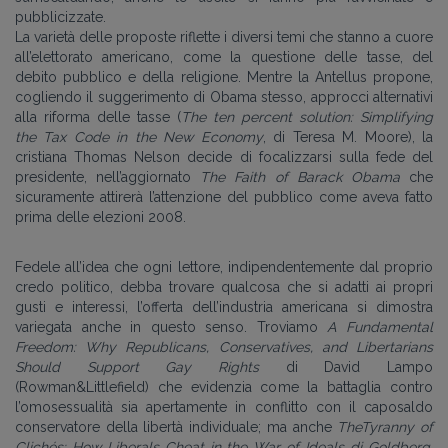
pubblicizzate.
La varietà delle proposte riflette i diversi temi che stanno a cuore
all’elettorato americano, come la questione delle tasse, del
debito pubblico e della religione. Mentre la Antellus propone,
cogliendo il suggerimento di Obama stesso, approcci alternativi
alla riforma delle tasse (
The ten percent solution: Simplifying
the Tax Code in the New Economy
, di Teresa M. Moore), la
cristiana Thomas Nelson decide di focalizzarsi sulla fede del
presidente, nell’aggiornato
The Faith of Barack Obama
che
sicuramente attirerà l’attenzione del pubblico come aveva fatto
prima delle elezioni 2008.
Fedele all’idea che ogni lettore, indipendentemente dal proprio
credo politico, debba trovare qualcosa che si adatti ai propri
gusti e interessi, l’offerta dell’industria americana si dimostra
variegata anche in questo senso. Troviamo
A Fundamental
Freedom: Why Republicans, Conservatives, and Libertarians
Should Support Gay Rights
di David Lampo
(Rowman&Littlefield) che evidenzia come la battaglia contro
l’omosessualità sia apertamente in conflitto con il caposaldo
conservatore della libertà individuale; ma anche
TheTyranny of
Clichés: How Liberals Cheat in the War of Ideals di Goldberg
,