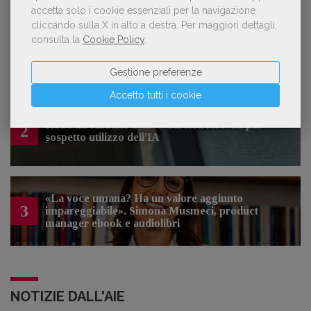
accetta solo i cookie essenziali per la navigazione
cliccando sulla X in alto a destra.
Per maggiori dettagli,
consulta la
Cookie Policy
.
Forse è il momento di cambiare prospettiva
1
sull’intelligenza artificiale
Gestione preferenze
Accetto tutti i cookie
Kobo ha rifiutato il 45% dei testi ricevuti per
2
sospetto utilizzo dell’IA
«La voce umana? Ha un valore aggiunto
3
impareggiabile». Simona Musmeci, product
manager ebook e audiolibri
NOTIZIE DALL'AIE