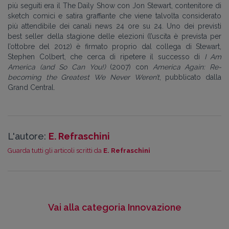
più seguiti era il The Daily Show con Jon Stewart, contenitore di
sketch comici e satira graffiante che viene talvolta considerato
più attendibile dei canali news 24 ore su 24. Uno dei previsti
best seller della stagione delle elezioni (l’uscita è prevista per
l’ottobre del 2012) è firmato proprio dal collega di Stewart,
Stephen Colbert, che cerca di ripetere il successo di
I Am
America (and So Can You!)
(2007) con
America Again: Re-
becoming the Greatest We Never Weren’t
, pubblicato dalla
Grand Central.
L'autore:
E. Refraschini
Guarda tutti gli articoli scritti da
E. Refraschini
Vai alla categoria Innovazione