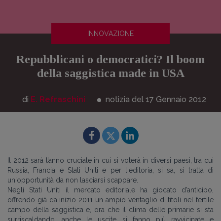
INNOVAZIONE
Repubblicani o democratici? Il boom
della saggistica made in USA
di
E. Refraschini
notizia del 17
Gennaio
2012
Il 2012 sarà l’anno cruciale in cui si voterà in diversi paesi, tra cui
Russia, Francia e Stati Uniti e per l'editoria, si sa, si tratta di
un'opportunità da non lasciarsi scappare.
Negli Stati Uniti il mercato editoriale ha giocato d’anticipo,
offrendo già da inizio 2011 un ampio ventaglio di titoli nel fertile
campo della saggistica e, ora che il clima delle primarie si sta
surriscaldando, anche le uscite si fanno più ravvicinate e