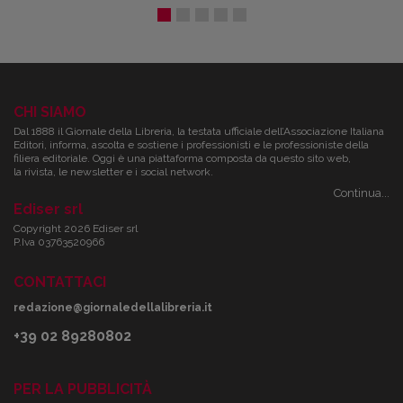
CHI SIAMO
Dal 1888 il Giornale della Libreria, la testata ufficiale dell’Associazione Italiana
Editori, informa, ascolta e sostiene i professionisti e le professioniste della
filiera editoriale. Oggi è una piattaforma composta da questo sito web,
la rivista, le newsletter e i social network.
Continua...
Ediser srl
Copyright 2026 Ediser srl
P.Iva 03763520966
CONTATTACI
redazione@giornaledellalibreria.it
+39 02 89280802
PER LA PUBBLICITÀ