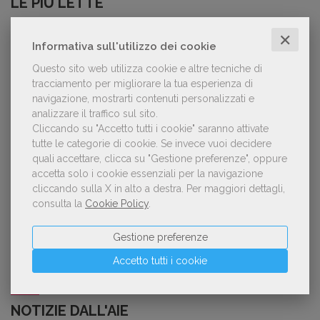
LE PIÙ LETTE
✕
Informativa sull'utilizzo dei cookie
Forse è il momento di cambiare prospettiva
1
sull’intelligenza artificiale
Questo sito web utilizza cookie e altre tecniche di
tracciamento per migliorare la tua esperienza di
navigazione, mostrarti contenuti personalizzati e
analizzare il traffico sul sito.
Spammy, Low-quality, Over-Produced: cosa
Cliccando su "Accetto tutti i cookie" saranno attivate
2
sono gli «slop», libri scritti con l'IA che
tutte le categorie di cookie.
Se invece vuoi decidere
inquinano la narrativa di genere
quali accettare, clicca su "Gestione preferenze", oppure
accetta solo i cookie essenziali per la navigazione
cliccando sulla X in alto a destra.
Per maggiori dettagli,
consulta la
Cookie Policy
.
Kobo ha rifiutato il 45% dei testi ricevuti per
3
sospetto utilizzo dell’IA
Gestione preferenze
Accetto tutti i cookie
NOTIZIE DALL'AIE