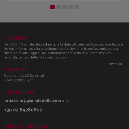
CHI SIAMO
Dal 1888 il Giornale della Libreria, la testata ufficiale dell’Associazione Italiana
Editori, informa, ascolta e sostiene i professionisti e le professioniste della
filiera editoriale. Oggi è una piattaforma composta da questo sito web,
la rivista, le newsletter e i social network.
Continua...
Ediser srl
Copyright 2026 Ediser srl
P.Iva 03763520966
CONTATTACI
redazione@giornaledellalibreria.it
+39 02 89280802
PER LA PUBBLICITÀ