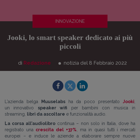
INNOVAZIONE
Jooki, lo smart speaker dedicato ai più
piccoli
di
Redazione
notizia del 8
Febbraio
2022
L
'azienda belga
Muuselabs
ha da poco presentato
Jooki
,
un innovativo
speaker
wifi
per bambini
con musica in
streaming,
libri da ascoltare
e funzionalità audio.
La corsa all’audiolibro
continua – non solo in Italia
,
dove ha
registrato una
crescita del +37%
,
ma in quasi tutti i mercati
europei – e induce le aziende a elaborare sempre nuove