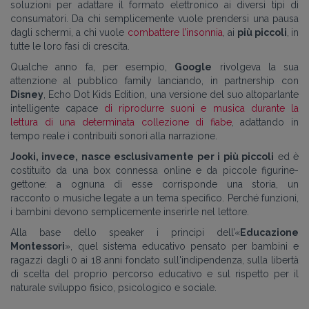
soluzioni per adattare il formato elettronico ai diversi tipi di
consumatori. Da chi semplicemente vuole prendersi una pausa
dagli schermi, a chi vuole
combattere l’insonnia
, ai
più piccoli
,
in
tutte le loro fasi di crescita.
Qualche anno fa, per esempio,
Google
rivolgeva la sua
attenzione al pubblico family lanciando, in
partnership con
Disney
, Echo Dot Kids Edition, una versione del suo altoparlante
intelligente capace
di riprodurre suoni e musica durante la
lettura di una determinata collezione di fiabe
, adattando in
tempo reale i contribuiti sonori alla narrazione.
Jooki, invece, nasce esclusivamente per i più piccoli
ed è
costituito da una box connessa online e da piccole figurine-
gettone: a ognuna di esse corrisponde una storia, un
racconto o musiche legate a un tema specifico. Perché funzioni,
i bambini devono semplicemente inserirle nel lettore.
Alla base dello speaker i principi dell’«
Educazione
Montessori
», quel sistema educativo pensato per bambini e
ragazzi dagli 0 ai 18 anni fondato sull'indipendenza, sulla libertà
di scelta del proprio percorso educativo e sul rispetto per il
naturale sviluppo fisico, psicologico e sociale.