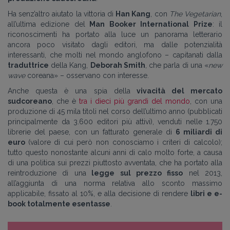
Ha senz’altro aiutato la vittoria di
Han Kang
, con
The Vegetarian
,
all’ultima edizione del
Man Booker
International
Prize
: il
riconoscimenti ha portato alla luce un panorama letterario
ancora poco visitato dagli editori, ma dalle potenzialità
interessanti, che molti nel mondo anglofono – capitanati dalla
traduttrice
della Kang,
Deborah Smith
, che parla di una «
new
wave
coreana» – osservano con interesse.
Anche questa è una spia della
vivacità del mercato
sudcoreano
, che è
tra i dieci più grandi del mondo
, con una
produzione di 45 mila titoli nel corso dell’ultimo anno (pubblicati
principalmente da 3.600 editori più attivi), venduti nelle 1.750
librerie del paese, con un fatturato generale di
6 miliardi di
euro
(valore di cui però non conosciamo i criteri di calcolo);
tutto questo nonostante alcuni anni di calo molto forte, a causa
di una politica sui prezzi piuttosto avventata, che ha portato alla
reintroduzione di una
legge sul prezzo fisso
nel 2013,
all’aggiunta di una norma relativa allo sconto massimo
applicabile, fissato al 10%, e alla decisione di rendere
libri e e-
book totalmente esentasse
.