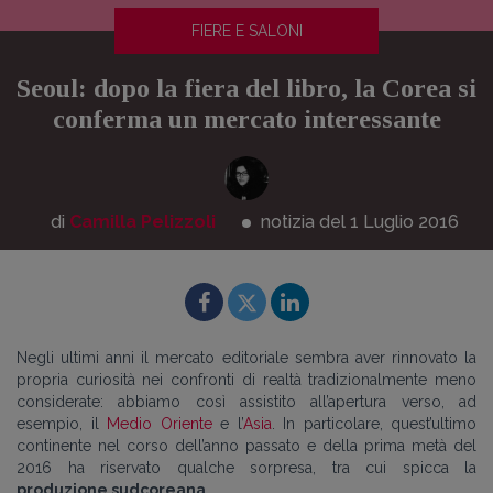
FIERE E SALONI
Seoul: dopo la fiera del libro, la Corea si
conferma un mercato interessante
di
Camilla Pelizzoli
notizia del 1
Luglio
2016
Negli ultimi anni il mercato editoriale sembra aver rinnovato la
propria curiosità nei confronti di realtà tradizionalmente meno
considerate: abbiamo così assistito all’apertura verso, ad
esempio, il
Medio Oriente
e l’
Asia
. In particolare, quest’ultimo
continente nel corso dell’anno passato e della prima metà del
2016 ha riservato qualche sorpresa, tra cui spicca la
produzione sudcoreana
.