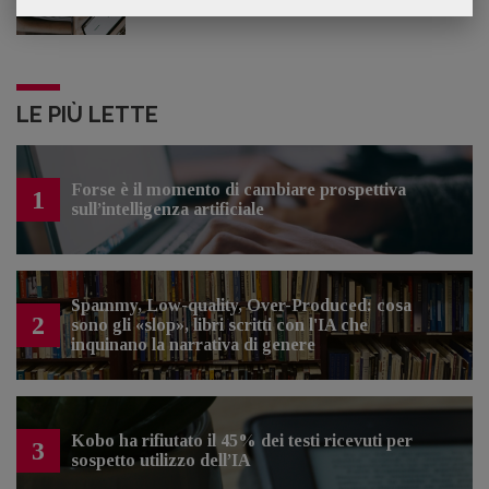
LE PIÙ LETTE
Forse è il momento di cambiare prospettiva
1
sull’intelligenza artificiale
Spammy, Low-quality, Over-Produced: cosa
2
sono gli «slop», libri scritti con l'IA che
inquinano la narrativa di genere
Kobo ha rifiutato il 45% dei testi ricevuti per
3
sospetto utilizzo dell’IA