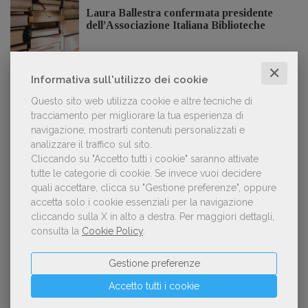
Laura Ballestra confermata presidente
dell’Associazione Italiana Biblioteche
✕
Informativa sull'utilizzo dei cookie
Questo sito web utilizza cookie e altre tecniche di
GDL TV
tracciamento per migliorare la tua esperienza di
navigazione, mostrarti contenuti personalizzati e
Lorenzo Armando (gruppo Piccoli editori
analizzare il traffico sul sito.
AIE): «Lavoriamo per tutelare chi, anche
Cliccando su "Accetto tutti i cookie" saranno attivate
su piccola scala, opera con un vero
tutte le categorie di cookie.
Se invece vuoi decidere
approccio d'impresa»
quali accettare, clicca su "Gestione preferenze", oppure
accetta solo i cookie essenziali per la navigazione
cliccando sulla X in alto a destra.
Per maggiori dettagli,
consulta la
Cookie Policy
.
OFFERTE DI LAVORO
Gestione preferenze
Accetto tutti i cookie
Lavoro: 7 posizioni aperte e 9 stage in
editoria