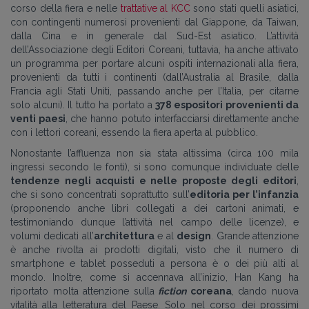
corso della fiera e nelle
trattative al KCC
sono stati quelli asiatici,
con contingenti numerosi provenienti dal Giappone, da Taiwan,
dalla Cina e in generale dal Sud-Est asiatico. L’attività
dell’Associazione degli Editori Coreani, tuttavia, ha anche attivato
un programma per portare alcuni ospiti internazionali alla fiera,
provenienti da tutti i continenti (dall’Australia al Brasile, dalla
Francia agli Stati Uniti, passando anche per l’Italia, per citarne
solo alcuni). Il tutto ha portato a
378 espositori provenienti da
venti paesi
, che hanno potuto interfacciarsi direttamente anche
con i lettori coreani, essendo la fiera aperta al pubblico.
Nonostante l’affluenza non sia stata altissima (circa 100 mila
ingressi secondo le fonti), si sono comunque individuate delle
tendenze negli acquisti e nelle proposte degli editori
,
che si sono concentrati soprattutto sull’
editoria per l’infanzia
(proponendo anche libri collegati a dei cartoni animati, e
testimoniando dunque l’attività nel campo delle licenze), e
volumi dedicati all’
architettura
e al
design
. Grande attenzione
è anche rivolta ai prodotti digitali, visto che il numero di
smartphone e tablet posseduti a persona è o dei più alti al
mondo. Inoltre, come si accennava all’inizio, Han Kang ha
riportato molta attenzione sulla
fiction
coreana
, dando nuova
vitalità alla letteratura del Paese. Solo nel corso dei prossimi