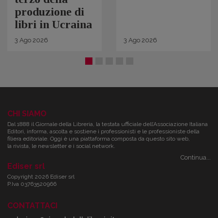
produzione di
libri in Ucraina
3
Ago
2026
3
Ago
2026
CHI SIAMO
Dal 1888 il Giornale della Libreria, la testata ufficiale dell’Associazione Italiana
Editori, informa, ascolta e sostiene i professionisti e le professioniste della
filiera editoriale. Oggi è una piattaforma composta da questo sito web,
la rivista, le newsletter e i social network.
Continua...
Ediser srl
Copyright 2026 Ediser srl
P.Iva 03763520966
CONTATTACI