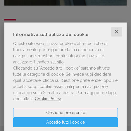
NOTIZIE DALL'AIE
✕
Informativa sull'utilizzo dei cookie
Questo sito web utilizza cookie e altre tecniche di
Il Premio Inge Feltrinelli apre le
candidature per la quinta edizione,
tracciamento per migliorare la tua esperienza di
dedicata al tema della pace
navigazione, mostrarti contenuti personalizzati e
analizzare il traffico sul sito.
Cliccando su "Accetto tutti i cookie" saranno attivate
tutte le categorie di cookie.
Se invece vuoi decidere
Aperte le adesioni alla collettiva italiana
quali accettare, clicca su "Gestione preferenze", oppure
della China Shanghai International
Children's Book Fair 2026. Candidature
accetta solo i cookie essenziali per la navigazione
entro il 21 luglio 2026
cliccando sulla X in alto a destra.
Per maggiori dettagli,
consulta la
Cookie Policy
.
Gestione preferenze
Accetto tutti i cookie