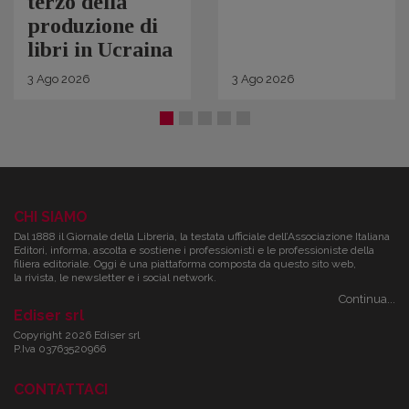
terzo della
produzione di
libri in Ucraina
3
Ago
2026
3
Ago
2026
CHI SIAMO
Dal 1888 il Giornale della Libreria, la testata ufficiale dell’Associazione Italiana
Editori, informa, ascolta e sostiene i professionisti e le professioniste della
filiera editoriale. Oggi è una piattaforma composta da questo sito web,
la rivista, le newsletter e i social network.
Continua...
Ediser srl
Copyright 2026 Ediser srl
P.Iva 03763520966
CONTATTACI