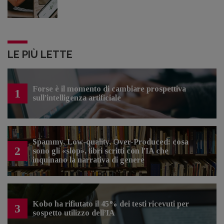
LE PIÙ LETTE
Forse è il momento di cambiare prospettiva
1
sull’intelligenza artificiale
Spammy, Low-quality, Over-Produced: cosa
2
sono gli «slop», libri scritti con l'IA che
inquinano la narrativa di genere
Kobo ha rifiutato il 45% dei testi ricevuti per
3
sospetto utilizzo dell’IA