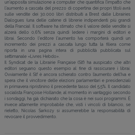
un'apposita simulazione a computer che quantifica l’impatto che
l'aumento a cascata del prezzo di copertina dei propri titoli avrà
sulle vendite dei 30.000 libri distribuiti a Brest dalle Librairies
Dialogues (una delle catene di librerie indipendenti più grandi
della Francia). Il software ha stimato che il valore delle vendite si
alzerà dello 0,6% senza quindi ledere i margini di editori e
librai. Secondo l'editore l'aumento Iva comporterà quindi un
incremento dei prezzi a cascata lungo tutta la filiera come
riporta in una pagina intera di pubblicità pubblicata sul
settimanale «Livres Hebdo».
Il Syndicat de la Librairie Française (Slf) ha auspicato che altri
editori seguano questo esempio al fine di rassicurare i librai.
Ovviamente il Slf è ancora schierato contro l’aumento dell’Iva e
spera che il vincitore delle elezioni parlamentari e presidenziali
in primavera ripristinino il precedente tasso del 5,5%. Il candidato
socialista Françoise Hollande, al momento in vantaggio secondo
i sondaggi, ha già dichiarato che la cosa è nei suoi programmi. È
invece altamente improbabile che, visti i vincoli di bilancio, se
rieletto, Nicolas Sarkozy si assumerebbe la responsabilità di
revocare il provvedimento.