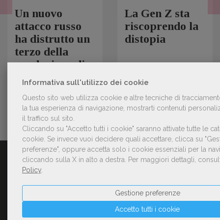
Un nuovo
La Gen Z sta
attacco russo
riscoprendo la
ha distrutto un
distopia
terzo della
produzione di
libri in Ucraina
Informativa sull'utilizzo dei cookie
3
Ago
2026
3
Ago
2026
Questo sito web utilizza cookie e altre tecniche di tracciamen
la tua esperienza di navigazione, mostrarti contenuti personaliz
il traffico sul sito.
Cliccando su "Accetto tutti i cookie" saranno attivate tutte le ca
cookie.
Se invece vuoi decidere quali accettare, clicca su "Ges
preferenze", oppure accetta solo i cookie essenziali per la na
cliccando sulla X in alto a destra.
Per maggiori dettagli, consul
CHI SIAMO
Policy
.
Dal 1888 il Giornale della Libreria, la testata ufficiale dell’Associazione Italiana
Editori, informa, ascolta e sostiene i professionisti e le professioniste della
Gestione preferenze
filiera editoriale. Oggi è una piattaforma composta da questo sito web,
la rivista, le newsletter e i social network.
Accetto tutti i cookie
Continua...