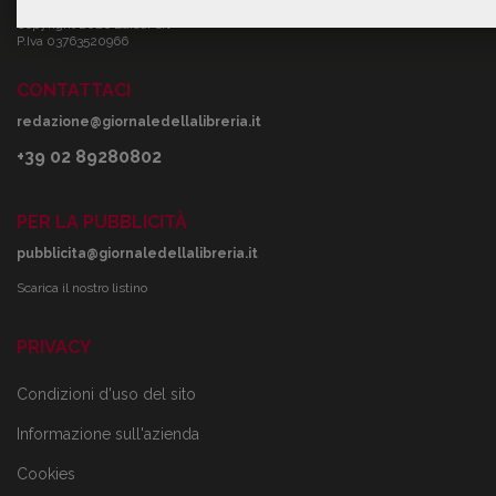
Ediser srl
Copyright 2026 Ediser srl
P.Iva 03763520966
CONTATTACI
redazione@giornaledellalibreria.it
+39 02 89280802
PER LA PUBBLICITÀ
pubblicita@giornaledellalibreria.it
Scarica il nostro listino
PRIVACY
Condizioni d'uso del sito
Informazione sull'azienda
Cookies