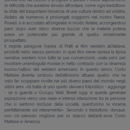
le difficoltà che avrebbe dovuto affrontare, come ogni traduttore:
la sfida del trasportare l’essenza di una cultura dentro ad un’altra.
Aiutato da numerosi e prolungati soggiorni nel nostro Paese,
Powell si è accostato all’originale in modo fedele, accorgendosi
però dopo aver steso diverse bozze che la materia poteva
avere un potenziale più grande di quello inizialmente
prospettato.
Il regista paragona l’opera di Pratt ai film western all’italiana,
prodotti nello stesso periodo: in quei film viene ripresa la tipica
narrativa western (con tutte le sue convenzioni), usata però per
mostrare un’ambiguità morale in netto contrasto con la dinamica
buono/cattivo del western americano. In questo senso, Corto
Maltese diventa simbolo dell’attivismo attuale, quello che ha
visto far scoppiare rivolte nei più diversi paesi del mondo negli
ultimi anni. «Si tratta di uno spirito davvero futuristico - aggiunge
- se si guarda a Occupy Wall Street oggi, e questa generale
aspirazione verso una reale e intensa interazione tra le persone
che si sentono escluse dalla società, quest’uomo le incarna
perfettamente ed interamente». Secondo il traduttore, dunque,
non c’è periodo migliore per lo sbarco dell’anti-eroe Corto
Maltese in America.