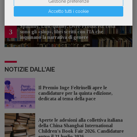
Gestione preferenze
Accetto tutti i cookie
Spammy, Low-quality, Over-Produced: cosa
3
sono gli «slop», libri scritti con l'IA che
inquinano la narrativa di genere
NOTIZIE DALL'AIE
Il Premio Inge Feltrinelli apre le
candidature per la quinta edizione,
dedicata al tema della pace
Aperte le adesioni alla collettiva italiana
della China Shanghai International
Children's Book Fair 2026. Candidature
entro il 21 luglio 2026