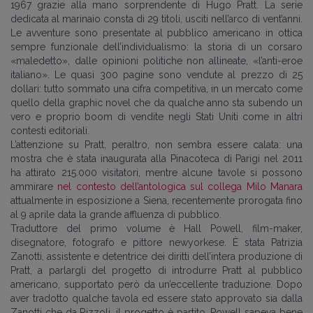
1967 grazie alla mano sorprendente di Hugo Pratt. La serie
dedicata al marinaio consta di 29 titoli, usciti nell’arco di vent’anni.
Le avventure sono presentate al pubblico americano in ottica
sempre funzionale dell’individualismo: la storia di un corsaro
«maledetto», dalle opinioni politiche non allineate, «l’anti-eroe
italiano». Le quasi 300 pagine sono vendute al prezzo di 25
dollari: tutto sommato una cifra competitiva, in un mercato come
quello della graphic novel che da qualche anno sta subendo un
vero e proprio boom di vendite negli Stati Uniti come in altri
contesti editoriali.
L’attenzione su Pratt, peraltro, non sembra essere calata: una
mostra che è stata inaugurata alla Pinacoteca di Parigi nel 2011
ha attirato 215.000 visitatori, mentre alcune tavole si possono
ammirare
nel contesto dell’antologica sul collega Milo Manara
attualmente in esposizione a Siena, recentemente prorogata fino
al 9 aprile data la grande affluenza di pubblico.
Traduttore del primo volume è Hall Powell, film-maker,
disegnatore, fotografo e pittore newyorkese. È stata Patrizia
Zanotti, assistente e detentrice dei diritti dell’intera produzione di
Pratt, a parlargli del progetto di introdurre Pratt al pubblico
americano, supportato però da un’eccellente traduzione. Dopo
aver tradotto qualche tavola ed essere stato approvato sia dalla
Zanotti che da Rizzoli, il progetto è partito. Powell sapeva bene