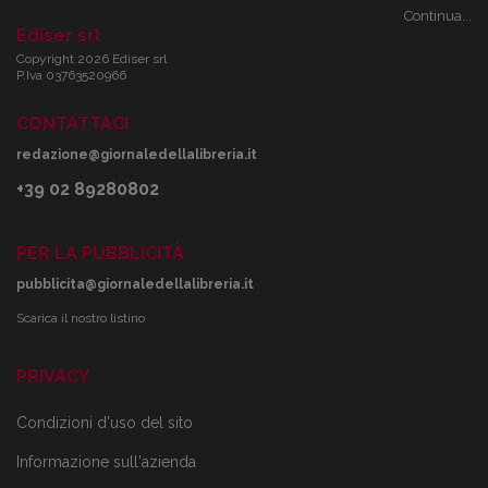
Continua...
Ediser srl
Copyright 2026 Ediser srl
P.Iva 03763520966
CONTATTACI
redazione@giornaledellalibreria.it
+39 02 89280802
PER LA PUBBLICITÀ
pubblicita@giornaledellalibreria.it
Scarica il nostro listino
PRIVACY
Condizioni d'uso del sito
Informazione sull'azienda