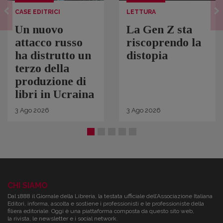
CASE EDITRICI
LETTURA
Un nuovo
La Gen Z sta
attacco russo
riscoprendo la
ha distrutto un
distopia
terzo della
produzione di
libri in Ucraina
3
Ago
2026
3
Ago
2026
CHI SIAMO
Dal 1888 il Giornale della Libreria, la testata ufficiale dell’Associazione Italiana
Editori, informa, ascolta e sostiene i professionisti e le professioniste della
filiera editoriale. Oggi è una piattaforma composta da questo sito web,
la rivista, le newsletter e i social network.