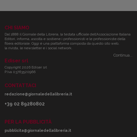
CHI SIAMO
Dal 1888 il Giornale della Libreria, la testata ufficiale dell’Associazione Italiana
Editori, informa, ascolta e sostiene i professionisti e le professioniste della
filiera editoriale. Oggi è una piattaforma composta da questo sito web,
la rivista, le newsletter e i social network.
Continua...
Ediser srl
Copyright 2026 Ediser srl
P.Iva 03763520966
CONTATTACI
redazione@giornaledellalibreria.it
+39 02 89280802
PER LA PUBBLICITÀ
pubblicita@giornaledellalibreria.it