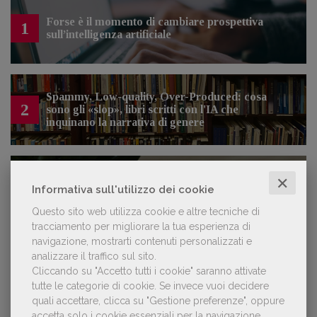
Forse è il momento di cambiare prospettiva
1
sull’intelligenza artificiale
Spammy, Low-quality, Over-Produced: cosa
2
sono gli «slop», libri scritti con l'IA che
inquinano la narrativa di genere
✕
Kobo ha rifiutato il 45% dei testi ricevuti per
3
Informativa sull'utilizzo dei cookie
sospetto utilizzo dell’IA
Questo sito web utilizza cookie e altre tecniche di
tracciamento per migliorare la tua esperienza di
navigazione, mostrarti contenuti personalizzati e
analizzare il traffico sul sito.
Cliccando su "Accetto tutti i cookie" saranno attivate
NOTIZIE DALL'AIE
tutte le categorie di cookie.
Se invece vuoi decidere
quali accettare, clicca su "Gestione preferenze", oppure
accetta solo i cookie essenziali per la navigazione