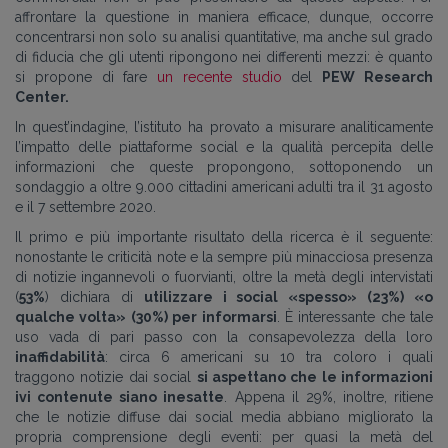
affrontare la questione in maniera efficace, dunque, occorre
concentrarsi non solo su analisi quantitative, ma anche sul grado
di fiducia che gli utenti ripongono nei differenti mezzi: è quanto
si propone di fare
un recente studio
del
PEW Research
Center.
In quest’indagine, l’istituto ha provato a misurare analiticamente
l’impatto delle piattaforme social e la qualità percepita delle
informazioni che queste propongono, sottoponendo un
sondaggio a oltre 9.000 cittadini americani adulti tra il 31 agosto
e il 7 settembre 2020.
Il primo e più importante risultato della ricerca è il seguente:
nonostante le criticità note e la sempre più minacciosa presenza
di notizie ingannevoli o fuorvianti, oltre la metà degli intervistati
(
53%
) dichiara di
utilizzare i social «spesso» (23%) «o
qualche volta» (30%) per informarsi
. È interessante che tale
uso vada di pari passo con la consapevolezza della loro
inaffidabilità
: circa 6 americani su 10 tra coloro i quali
traggono notizie dai social
si aspettano che le informazioni
ivi contenute siano inesatte
. Appena il 29%, inoltre, ritiene
che le notizie diffuse dai social media abbiano migliorato la
propria comprensione degli eventi: per quasi la metà del