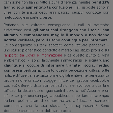
campione non hanno fatto alcuna differenza, mentre
per il 23%
hanno solo aumentato la confusione
. Tali risposte sono in
linea con le analisi degli anni passati, seppur condotte con
metodologie in parte diverse.
Portando alle estreme conseguenze i dati, si potrebbe
sintetizzare così:
gli americani ritengono che i social non
aiutano a comprendere meglio il mondo e non danno
notizie veritiere, però li usano comunque per informarsi
.
Le conseguenze su temi scottanti come l’attuale pandemia –
uno studio pioneristico condotto a marzo dall’istituto proprio sul
rapporto tra Covid e informazione
è da questo punto di vista
emblematico – sono facilmente immaginabili, e
riguardano
chiunque si occupi di informare tramite i social media,
compresa l’editoria.
Quanto questa percezione diffusa sulle
notizie diffuse tramite piattaforme digitali è rilevante per essa? La
proliferazione di attori (blogger, influencer, gruppi Facebook e
così via) differenti dalla stampa tradizionale favorisce la qualità e
l’affidabilità delle notizie riguardanti il libro o no? Assumere un
influencer per una campagna pubblicitaria, per fare un esempio
tra tanti, può rischiare di compromettere la fiducia e il senso di
community che la sua stessa figura rappresenta? Sono
domande che anche noi dobbiamo porci.