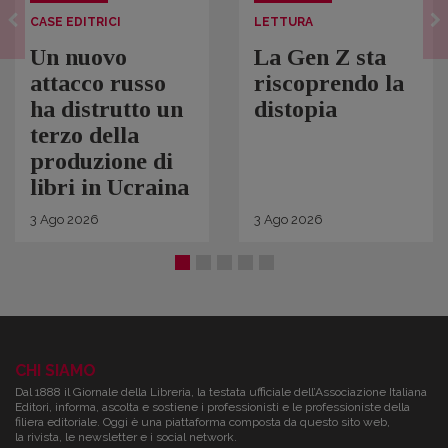
CASE EDITRICI
LETTURA
Un nuovo
La Gen Z sta
attacco russo
riscoprendo la
ha distrutto un
distopia
terzo della
produzione di
libri in Ucraina
3
Ago
2026
3
Ago
2026
CHI SIAMO
Dal 1888 il Giornale della Libreria, la testata ufficiale dell’Associazione Italiana
Editori, informa, ascolta e sostiene i professionisti e le professioniste della
filiera editoriale. Oggi è una piattaforma composta da questo sito web,
la rivista, le newsletter e i social network.