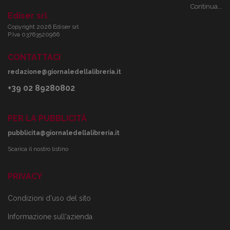
Continua...
Ediser srl
Copyright 2026 Ediser srl
P.Iva 03763520966
CONTATTACI
redazione@giornaledellalibreria.it
+39 02 89280802
PER LA PUBBLICITÀ
pubblicita@giornaledellalibreria.it
Scarica il nostro listino
PRIVACY
Condizioni d'uso del sito
Informazione sull'azienda