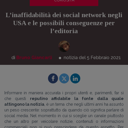
CURIOSITÀ
L’inaffidabilità dei social network negli
USA e le possibili conseguenze per
l’editoria
di
Bruno Giancarli
notizia del 5
Febbraio
2021
Informare in maniera accurata i propri utenti e, parimenti, far sì
che questi
reputino affidabile la fonte dalla quale
attingono la notizia
, è un tema che negli ultimi anni ha assunto
un peso crescente: soprattutto da quando ciò significa parlare di
social media. Nel momento in cui si sceglie un canale piuttosto
che un altro per veicolare notizie, contenuti o informazioni
commerciali non si può prescindere da questo aspetto. Per