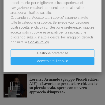
tracciamento per migliorare la tua esperienza di
navigazione, mostrarti contenuti personalizzati e
analizzare il traffico sul sito.
Cliccando su "Accetto tutti i cookie" saranno attivate
POLTRONE
tutte le categorie di cookie.
Se invece vuoi decidere
quali accettare, clicca su "Gestione preferenze", oppure
accetta solo i cookie essenziali per la navigazione
Laura Ballestra confermata presidente
cliccando sulla X in alto a destra.
Per maggiori dettagli,
dell’Associazione Italiana Biblioteche
consulta la
Cookie Policy
.
Gestione preferenze
Accetto tutti i cookie
GDL TV
Lorenzo Armando (gruppo Piccoli editori
AIE): «Lavoriamo per tutelare chi, anche
su piccola scala, opera con un vero
approccio d'impresa»