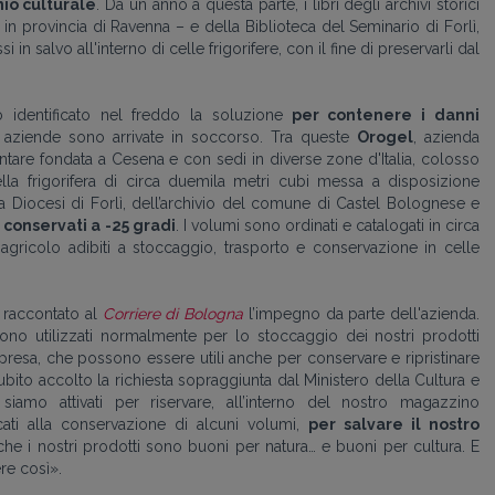
nio culturale
. Da un anno a questa parte, i libri degli archivi storici
n provincia di Ravenna – e della Biblioteca del Seminario di Forlì,
n salvo all'interno di celle frigorifere, con il fine di preservarli dal
o identificato nel freddo la soluzione
per contenere i danni
aziende sono arrivate in soccorso. Tra queste
Orogel
, azienda
mentare fondata a Cesena e con sedi in diverse zone d'Italia, colosso
ella frigorifera di circa duemila metri cubi messa a disposizione
lla Diocesi di Forlì, dell’archivio del comune di Castel Bolognese e
 conservati a -25 gradi
. I volumi sono ordinati e catalogati in circa
 agricolo adibiti a stoccaggio, trasporto e conservazione in celle
a raccontato al
Corriere di Bologna
l’impegno da parte dell'azienda.
sono utilizzati normalmente per lo stoccaggio dei nostri prodotti
resa, che possono essere utili anche per conservare e ripristinare
subito accolto la richiesta sopraggiunta dal Ministero della Cultura e
iamo attivati per riservare, all’interno del nostro magazzino
ati alla conservazione di alcuni volumi,
per salvare il nostro
he i nostri prodotti sono buoni per natura… e buoni per cultura. E
re così».