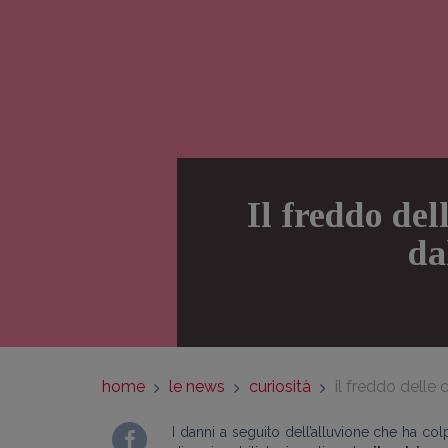
Il freddo del
da
home
le news
curiosità
il freddo delle 
I danni a seguito dell’alluvione che ha c