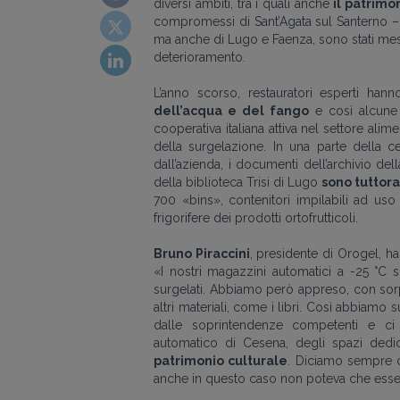
diversi ambiti, tra i quali anche
il patrimo
compromessi di Sant’Agata sul Santerno – i
ma anche di Lugo e Faenza, sono stati messi i
deterioramento.
L’anno scorso, restauratori esperti hann
dell’acqua e del fango
e così alcune 
cooperativa italiana attiva nel settore ali
della surgelazione. In una parte della c
dall’azienda, i documenti dell’archivio de
della biblioteca Trisi di Lugo
sono tuttora
700 «bins», contenitori impilabili ad uso
frigorifere dei prodotti ortofrutticoli.
Bruno Piraccini
, presidente di Orogel, h
«I nostri magazzini automatici a -25 °C 
surgelati. Abbiamo però appreso, con sorp
altri materiali, come i libri. Così abbiamo 
dalle soprintendenze competenti e ci s
automatico di Cesena, degli spazi dedic
patrimonio culturale
. Diciamo sempre c
anche in questo caso non poteva che esse