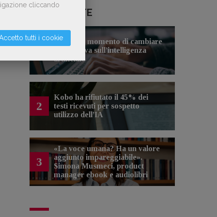
avigazione cliccando
LE PIÙ LETTE
Accetto tutti i cookie
Forse è il momento di cambiare
1
prospettiva sull’intelligenza
artificiale
Kobo ha rifiutato il 45% dei
2
testi ricevuti per sospetto
utilizzo dell’IA
«La voce umana? Ha un valore
aggiunto impareggiabile».
3
Simona Musmeci, product
manager ebook e audiolibri