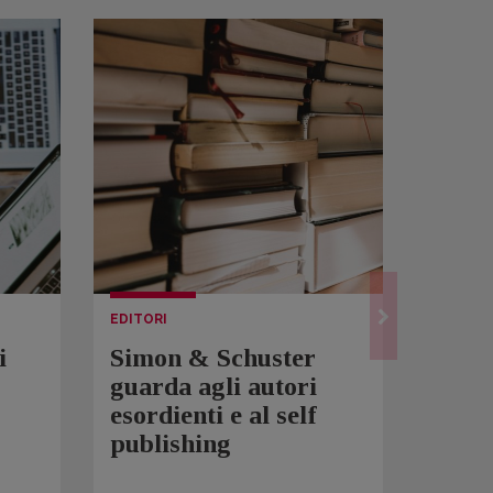
EDITORI
LETTUR
i
Simon & Schuster
Spam
guarda agli autori
Over
esordienti e al self
sono 
publishing
scrit
inqui