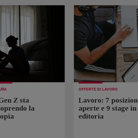
URA
OFFERTE DI LAVORO
Gen Z sta
Lavoro: 7 posizion
coprendo la
aperte e 9 stage in
topia
editoria