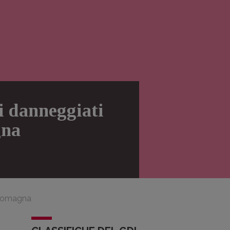
ri danneggiati
gna
ia-romagna