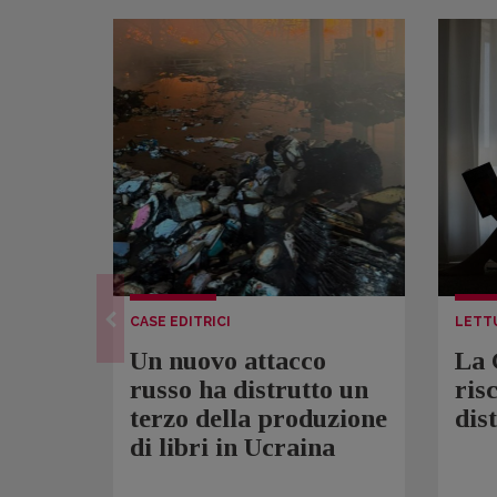
CASE EDITRICI
LETT
Un nuovo attacco
La 
russo ha distrutto un
ris
terzo della produzione
dis
di libri in Ucraina