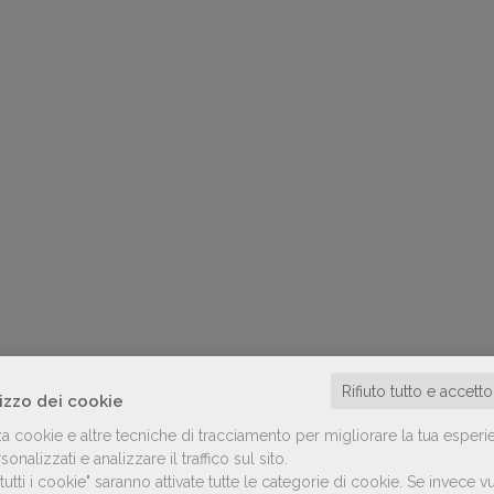
Rifiuto tutto e accett
lizzo dei cookie
za cookie e altre tecniche di tracciamento per migliorare la tua esperi
onalizzati e analizzare il traffico sul sito.
utti i cookie" saranno attivate tutte le categorie di cookie.
Se invece vu