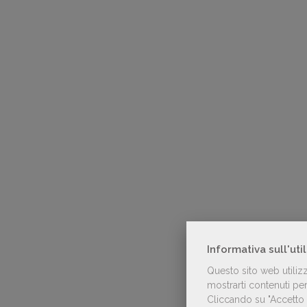
Informativa sull'uti
Questo sito web utiliz
mostrarti contenuti pers
Cliccando su "Accetto t