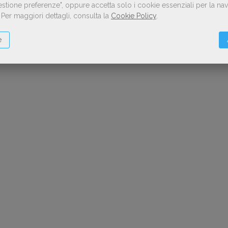
Gestione preferenze", oppure accetta solo i cookie essenziali per la n
.
Per maggiori dettagli, consulta la
Cookie Policy
.
e