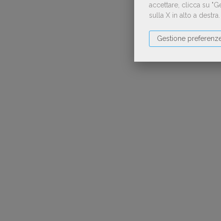
accettare, clicca su "
sulla X in alto a destra
Gestione preferenz