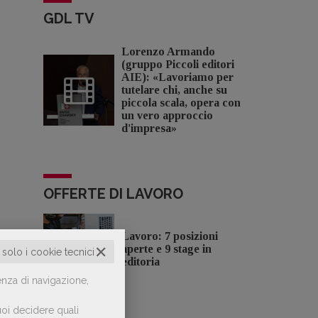
GDL TV
Lorenzo Armando
(gruppo Piccoli editori
AIE): «Lavoriamo per
tutelare chi, anche su
piccola scala, opera con
un vero approccio
d'impresa»
OFFERTE DI LAVORO
Lavoro: 7 posizioni
✕
aperte e 9 stage in
o solo i cookie tecnici
editoria
enza di navigazione,
oi decidere quali