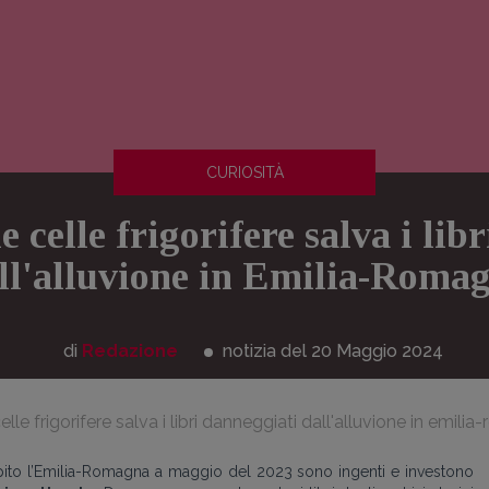
CURIOSITÀ
le celle frigorifere salva i lib
ll'alluvione in Emilia-Roma
di
Redazione
notizia del 20
Maggio
2024
celle frigorifere salva i libri danneggiati dall'alluvione in emil
olpito l’Emilia-Romagna a maggio del 2023 sono ingenti e investono