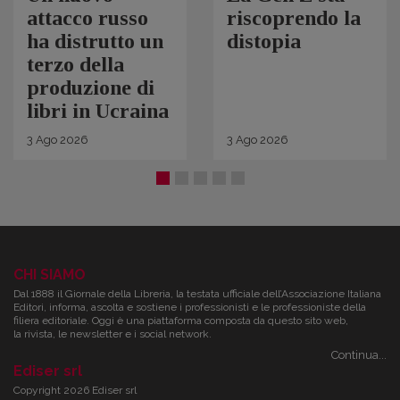
attacco russo
riscoprendo la
ha distrutto un
distopia
terzo della
produzione di
libri in Ucraina
3
Ago
2026
3
Ago
2026
CHI SIAMO
Dal 1888 il Giornale della Libreria, la testata ufficiale dell’Associazione Italiana
Editori, informa, ascolta e sostiene i professionisti e le professioniste della
filiera editoriale. Oggi è una piattaforma composta da questo sito web,
la rivista, le newsletter e i social network.
Continua...
Ediser srl
Copyright 2026 Ediser srl