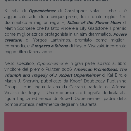
Si tratta di
Oppenheimer
di Christopher Nolan – che si è
aggiudicato addirittura cinque premi, tra i quali miglior film
drammatico e miglior regia –,
Killers of the Flower Moon
di
Martin Scorsese che ha fatto vincere a Lily Gladstone il premio
come miglior attrice protagonista in un film drammatico,
Povere
creature!
di Yorgos Lanthimos, premiato come miglior
commedia, e
Il ragazzo e l’airone
di Hayao Miyazaki, incoronato
miglior film d’animazione.
Nello specifico,
Oppenheimer
è in gran parte ispirato al libro
vincitore del premio Pulitzer 2006
American Prometheus: The
Triumph and Tragedy of J. Robert Oppenheimer
di Kai Bird e
Martin J. Sherwin, pubblicato da Knopf Doubleday Publishing
Group – e in lingua italiana da Garzanti, tradotto da Alfonso
Vinassa de Regny –. Una monumentale biografia dedicata alla
figura tragica ed eroica di Robert Oppenheimer, padre della
bomba atomica, nell’America degli anni Quaranta.