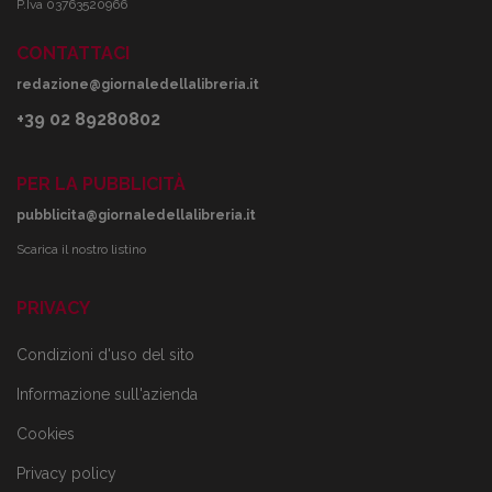
P.Iva 03763520966
CONTATTACI
redazione@giornaledellalibreria.it
+39 02 89280802
PER LA PUBBLICITÀ
pubblicita@giornaledellalibreria.it
Scarica il nostro listino
PRIVACY
Condizioni d'uso del sito
Informazione sull'azienda
Cookies
Privacy policy