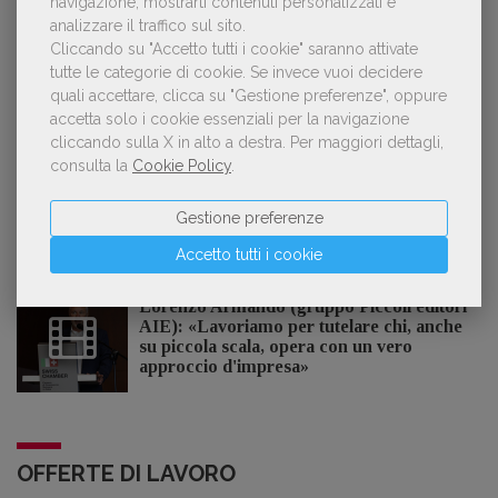
navigazione, mostrarti contenuti personalizzati e
POLTRONE
analizzare il traffico sul sito.
Cliccando su "Accetto tutti i cookie" saranno attivate
tutte le categorie di cookie.
Se invece vuoi decidere
quali accettare, clicca su "Gestione preferenze", oppure
Laura Ballestra confermata presidente
accetta solo i cookie essenziali per la navigazione
dell’Associazione Italiana Biblioteche
cliccando sulla X in alto a destra.
Per maggiori dettagli,
consulta la
Cookie Policy
.
Gestione preferenze
GDL TV
Accetto tutti i cookie
Lorenzo Armando (gruppo Piccoli editori
AIE): «Lavoriamo per tutelare chi, anche
su piccola scala, opera con un vero
approccio d'impresa»
OFFERTE DI LAVORO